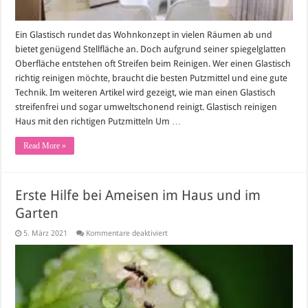
Ein Glastisch rundet das Wohnkonzept in vielen Räumen ab und
bietet genügend Stellfläche an. Doch aufgrund seiner spiegelglatten
Oberfläche entstehen oft Streifen beim Reinigen. Wer einen Glastisch
richtig reinigen möchte, braucht die besten Putzmittel und eine gute
Technik. Im weiteren Artikel wird gezeigt, wie man einen Glastisch
streifenfrei und sogar umweltschonend reinigt. Glastisch reinigen
Haus mit den richtigen Putzmitteln Um …
Read More »
Erste Hilfe bei Ameisen im Haus und im
Garten
für
5. März 2021
Kommentare deaktiviert
Erste
Hilfe
bei
Ameisen
im
Haus
und
im