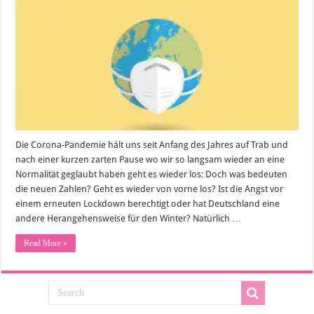
Welle:
Wie
gehen
wir
mit
den
neuen
Zahlen
um?
Die Corona-Pandemie hält uns seit Anfang des Jahres auf Trab und
nach einer kurzen zarten Pause wo wir so langsam wieder an eine
Normalität geglaubt haben geht es wieder los: Doch was bedeuten
die neuen Zahlen? Geht es wieder von vorne los? Ist die Angst vor
einem erneuten Lockdown berechtigt oder hat Deutschland eine
andere Herangehensweise für den Winter? Natürlich …
Read More »