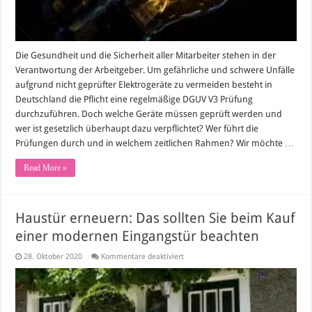
Die Gesundheit und die Sicherheit aller Mitarbeiter stehen in der
Verantwortung der Arbeitgeber. Um gefährliche und schwere Unfälle
aufgrund nicht geprüfter Elektrogeräte zu vermeiden besteht in
Deutschland die Pflicht eine regelmäßige DGUV V3 Prüfung
durchzuführen. Doch welche Geräte müssen geprüft werden und
wer ist gesetzlich überhaupt dazu verpflichtet? Wer führt die
Prüfungen durch und in welchem zeitlichen Rahmen? Wir möchte …
Read More »
Haustür erneuern: Das sollten Sie beim Kauf
einer modernen Eingangstür beachten
für
28. Oktober 2020
Kommentare deaktiviert
Haustür
erneuern:
Das
sollten
Sie
beim