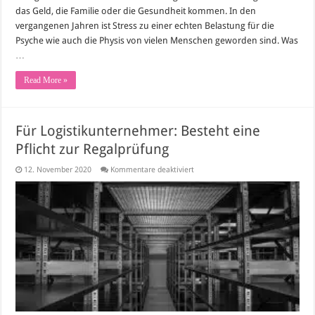
das Geld, die Familie oder die Gesundheit kommen. In den
vergangenen Jahren ist Stress zu einer echten Belastung für die
Psyche wie auch die Physis von vielen Menschen geworden sind. Was
…
Read More »
Für Logistikunternehmer: Besteht eine
Pflicht zur Regalprüfung
für
12. November 2020
Kommentare deaktiviert
Für
Logistikunternehmer:
Besteht
eine
Pflicht
zur
Regalprüfung