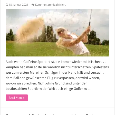
für
18. Januar 2021
Kommentare deaktiviert
Für
Einsteiger:
Tipps
für
Neulinge
auf
dem
Golfplatz
Auch wenn Golf eine Sportart ist, die immer wieder mit Klischees zu
kämpfen hat, man sollte sie wahrlich nicht unterschätzen. Spätestens
wer zum ersten Mal einen Schläger in der Hand hält und versucht
dem Ball den gewünschten Flug zu verpassen, der wird wissen,
wovon wir sprechen. Nicht ohne Grund sind unter den
bestbezahlten Sportlern der Welt auch einige Golfer zu …
Read More »