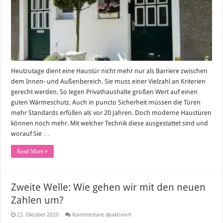
Kauf
einer
modernen
Eingangstür
beachten
Heutzutage dient eine Haustür nicht mehr nur als Barriere zwischen
dem Innen- und Außenbereich. Sie muss einer Vielzahl an Kriterien
gerecht werden. So legen Privathaushalte großen Wert auf einen
guten Wärmeschutz. Auch in puncto Sicherheit müssen die Türen
mehr Standards erfüllen als vor 20 Jahren. Doch moderne Haustüren
können noch mehr. Mit welcher Technik diese ausgestattet sind und
worauf Sie …
Read More »
Zweite Welle: Wie gehen wir mit den neuen
Zahlen um?
für
23. Oktober 2020
Kommentare deaktiviert
Zweite