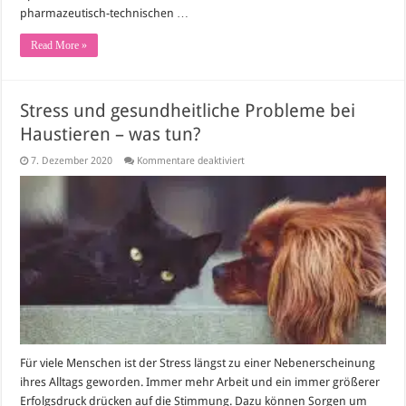
pharmazeutisch-technischen …
Read More »
Stress und gesundheitliche Probleme bei
Haustieren – was tun?
für
7. Dezember 2020
Kommentare deaktiviert
Stress
und
gesundheitliche
Probleme
bei
Haustieren
–
was
tun?
Für viele Menschen ist der Stress längst zu einer Nebenerscheinung
ihres Alltags geworden. Immer mehr Arbeit und ein immer größerer
Erfolgsdruck drücken auf die Stimmung. Dazu können Sorgen um