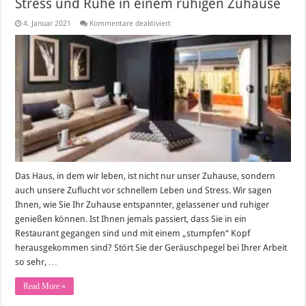
Stress und Ruhe in einem ruhigen Zuhause
für
4. Januar 2021
Kommentare deaktiviert
Stress
und
Ruhe
in
einem
ruhigen
Zuhause
Das Haus, in dem wir leben, ist nicht nur unser Zuhause, sondern
auch unsere Zuflucht vor schnellem Leben und Stress. Wir sagen
Ihnen, wie Sie Ihr Zuhause entspannter, gelassener und ruhiger
genießen können. Ist Ihnen jemals passiert, dass Sie in ein
Restaurant gegangen sind und mit einem „stumpfen“ Kopf
herausgekommen sind? Stört Sie der Geräuschpegel bei Ihrer Arbeit
so sehr, …
Read More »