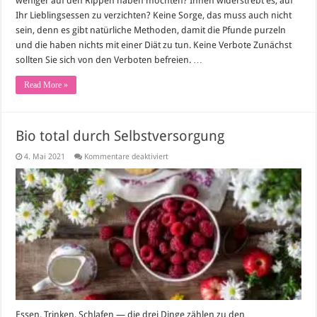
weniger auf den Rippen haben möchten? Ihnen widerstrebt es, auf
Ihr Lieblingsessen zu verzichten? Keine Sorge, das muss auch nicht
sein, denn es gibt natürliche Methoden, damit die Pfunde purzeln
und die haben nichts mit einer Diät zu tun. Keine Verbote Zunächst
sollten Sie sich von den Verboten befreien. …
Read More »
Bio total durch Selbstversorgung
für
4. Mai 2021
Kommentare deaktiviert
Bio
total
durch
Selbstversorgung
Essen, Trinken, Schlafen — die drei Dinge zählen zu den