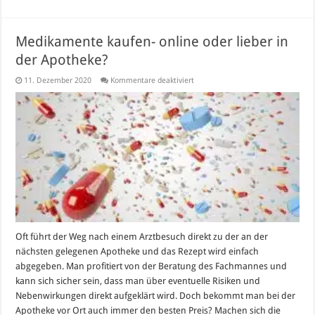
Medikamente kaufen- online oder lieber in
der Apotheke?
für
11. Dezember 2020
Kommentare deaktiviert
Medikamente
kaufen-
online
oder
lieber
in
der
Apotheke?
Oft führt der Weg nach einem Arztbesuch direkt zu der an der
nächsten gelegenen Apotheke und das Rezept wird einfach
abgegeben. Man profitiert von der Beratung des Fachmannes und
kann sich sicher sein, dass man über eventuelle Risiken und
Nebenwirkungen direkt aufgeklärt wird. Doch bekommt man bei der
Apotheke vor Ort auch immer den besten Preis? Machen sich die