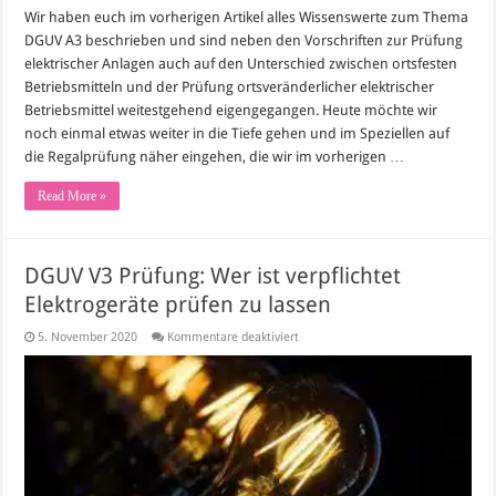
Wir haben euch im vorherigen Artikel alles Wissenswerte zum Thema
DGUV A3 beschrieben und sind neben den Vorschriften zur Prüfung
elektrischer Anlagen auch auf den Unterschied zwischen ortsfesten
Betriebsmitteln und der Prüfung ortsveränderlicher elektrischer
Betriebsmittel weitestgehend eigengegangen. Heute möchte wir
noch einmal etwas weiter in die Tiefe gehen und im Speziellen auf
die Regalprüfung näher eingehen, die wir im vorherigen …
Read More »
DGUV V3 Prüfung: Wer ist verpflichtet
Elektrogeräte prüfen zu lassen
für
5. November 2020
Kommentare deaktiviert
DGUV
V3
Prüfung:
Wer
ist
verpflichtet
Elektrogeräte
prüfen
zu
lassen