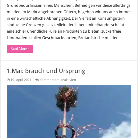
Grundbedürfnissen eines Menschen. Befriedigen wir diese allerdings
mit den im Markt angebotenen Gütern, begeben wir uns auch immer
in eine wirtschaftliche Abhängigkeit. Der Vielfalt an Konsumgütern
sind keine Grenzen gesetzt. Allein der Lebensmittelhandel scheint
eine schier unendliche Fülle an Produkten zu bieten: zuckerfreie
Limonaden in allen Geschmackssorten, Brotaufstriche mit der …
Read More »
1.Mai: Brauch und Ursprung
für
19. April 2021
Kommentare deaktiviert
1.Mai:
Brauch
und
Ursprung