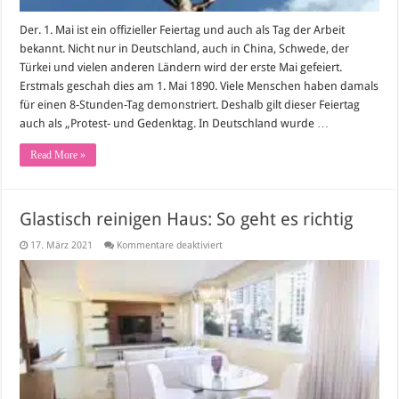
Der. 1. Mai ist ein offizieller Feiertag und auch als Tag der Arbeit
bekannt. Nicht nur in Deutschland, auch in China, Schwede, der
Türkei und vielen anderen Ländern wird der erste Mai gefeiert.
Erstmals geschah dies am 1. Mai 1890. Viele Menschen haben damals
für einen 8-Stunden-Tag demonstriert. Deshalb gilt dieser Feiertag
auch als „Protest- und Gedenktag. In Deutschland wurde …
Read More »
Glastisch reinigen Haus: So geht es richtig
für
17. März 2021
Kommentare deaktiviert
Glastisch
reinigen
Haus:
So
geht
es
richtig