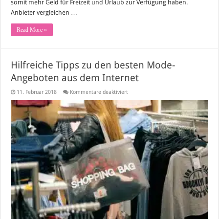
somit mehr Geld für Freizeit und Urlaub zur Verfügung haben.
Anbieter vergleichen …
Read More »
Hilfreiche Tipps zu den besten Mode-
Angeboten aus dem Internet
für
11. Februar 2018
Kommentare deaktiviert
Hilfreiche
Tipps
zu
den
besten
Mode-
Angeboten
aus
dem
Internet