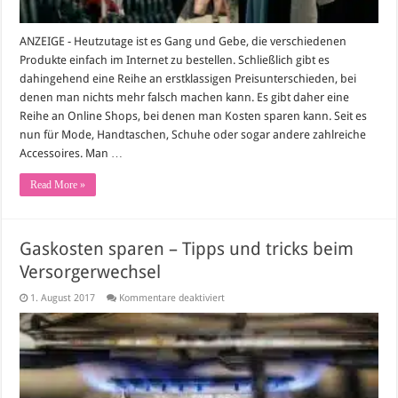
ANZEIGE - Heutzutage ist es Gang und Gebe, die verschiedenen
Produkte einfach im Internet zu bestellen. Schließlich gibt es
dahingehend eine Reihe an erstklassigen Preisunterschieden, bei
denen man nichts mehr falsch machen kann. Es gibt daher eine
Reihe an Online Shops, bei denen man Kosten sparen kann. Seit es
nun für Mode, Handtaschen, Schuhe oder sogar andere zahlreiche
Accessoires. Man …
Read More »
Gaskosten sparen – Tipps und tricks beim
Versorgerwechsel
für
1. August 2017
Kommentare deaktiviert
Gaskosten
sparen
–
Tipps
und
tricks
beim
Versorgerwechsel