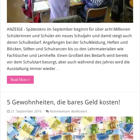
ANZEIGE - Spätestens im September beginnt für über acht Millionen
Schülerinnen und Schüler ein neues Schuljahr und damit steigt auch
deren Schulbedarf. Angefangen bei der Schulkleidung, Heften und
Blöcken, Stiften und Schulranzen bis zu den Lehrmaterialien wie
Fachbücher und Lernhefte. Einen Großteil des Bedarfs wird bereits
vor dem Schulstart besorgt, aber auch während des Jahres wird die
Ausstattung immer wieder …
Read More »
5 Gewohnheiten, die bares Geld kosten!
für
21. September 2016
Kommentare deaktiviert
5
Gewohnheiten,
die
bares
Geld
kosten!