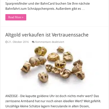
Sparpreisfinder und der BahnCard buchen Sie Ihre nächste
Bahnfahrt zum Schnäppchenpreis. Außerdem gibt es …
Read More »
Altgold verkaufen ist Vertrauenssache
für
21. Oktober 2016
Kommentare deaktiviert
Altgold
verkaufen
ist
Vertrauenssache
ANZEIGE - Die kaputte goldene Uhr ist doch nichts mehr wert? Das
zerrissene Armband hat nur noch einen ideellen Wert? Weit gefehlt.
Unzählige kleine Schätze lagern hierzulande in alten Dosen,