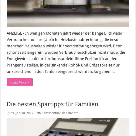
ANZEIGE - In wenigen Monaten jährt wieder der bange Blick vieler
Verbraucher auf ihre jährliche Heizkostenabrechnung, die in so
manchen Haushalten wieder für Verstimmung sorgen wird. Denn
schont seit längerem werden Verbraucherschützer nicht müde, die
Energiewirtschaft für ihre konsumfeindliche Preispolitik an den
Pranger zu stellen, in der sinkende Rohöl- und Erdgaspreise nur
unzureichend in den Tarifen eingepreist werden. So gehen …
Read More »
Die besten Spartipps für Familien
für
29. Januar 2017
Kommentare deaktiviert
Die
besten
Spartipps
für
Familien