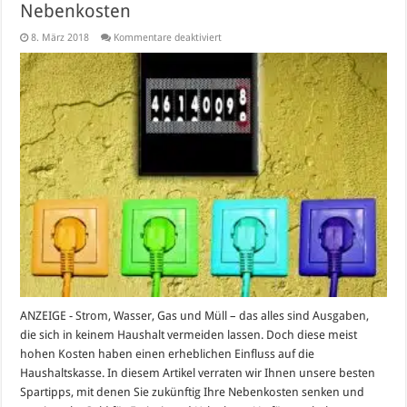
Nebenkosten
für
8. März 2018
Kommentare deaktiviert
Spartipps:
So
sparen
Sie
Hunderte
Euro
an
Nebenkosten
ANZEIGE - Strom, Wasser, Gas und Müll – das alles sind Ausgaben,
die sich in keinem Haushalt vermeiden lassen. Doch diese meist
hohen Kosten haben einen erheblichen Einfluss auf die
Haushaltskasse. In diesem Artikel verraten wir Ihnen unsere besten
Spartipps, mit denen Sie zukünftig Ihre Nebenkosten senken und