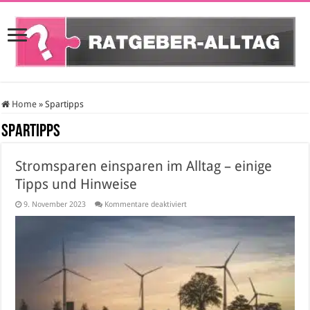
Home
»
Spartipps
Spartipps
Stromsparen einsparen im Alltag – einige
Tipps und Hinweise
für
9. November 2023
Kommentare deaktiviert
Stromsparen
einsparen
im
Alltag
–
einige
Tipps
und
Hinweise