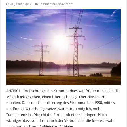
für
20. Januar 2017
Kommentare deaktiviert
Der
Kunde
ist
König
und
hat
frei
Wahl:
Was
die
Liberalisierung
des
Strommarktes
bewirkt
ANZEIGE - Im Dschungel des Strommarktes war früher nur selten die
Möglichkeit gegeben, einen Überblick in jeglicher Hinsicht zu
erhalten. Dank der Liberalisierung des Strommarktes 1998, mittels
des Energiewirtschaftsgesetzes war es nun möglich, mehr
Transparenz ins Dickicht der Stromanbieter zu bringen. Noch
wichtiger, dass von da an auch der Verbraucher die freie Auswahl
hatte und auch von Anbieter zu Anbieter …