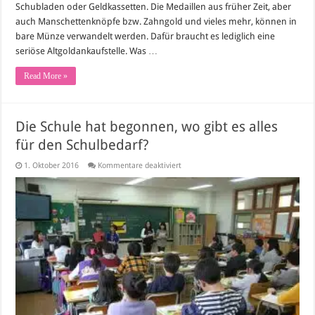
Schubladen oder Geldkassetten. Die Medaillen aus früher Zeit, aber
auch Manschettenknöpfe bzw. Zahngold und vieles mehr, können in
bare Münze verwandelt werden. Dafür braucht es lediglich eine
seriöse Altgoldankaufstelle. Was …
Read More »
Die Schule hat begonnen, wo gibt es alles
für den Schulbedarf?
für
1. Oktober 2016
Kommentare deaktiviert
Die
Schule
hat
begonnen,
wo
gibt
es
alles
für
den
Schulbedarf?