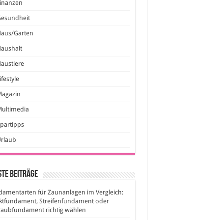
inanzen
Gesundheit
Haus/Garten
aushalt
austiere
ifestyle
Magazin
ultimedia
partipps
Urlaub
te Beiträge
amentarten für Zaunanlagen im Vergleich:
ktfundament, Streifenfundament oder
raubfundament richtig wählen