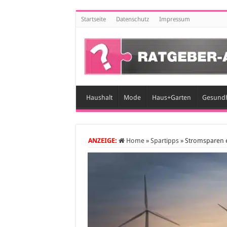
Startseite
Datenschutz
Impressum
Haushalt
Mode
Haus+Garten
Gesundh
ANZEIGE:
Home
»
Spartipps
»
Stromsparen e