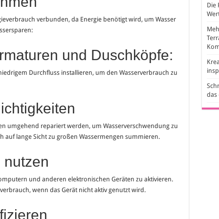
ahmen
Die 
Wert
ieverbrauch verbunden, da Energie benötigt wird, um Wasser
Mehr
ssersparen:
Ter
Kom
armaturen und Duschköpfe:
Krea
ins
edrigem Durchfluss installieren, um den Wasserverbrauch zu
Schr
das
chtigkeiten
ten umgehend repariert werden, um Wasserverschwendung zu
ich auf lange Sicht zu großen Wassermengen summieren.
 nutzen
omputern und anderen elektronischen Geräten zu aktivieren.
verbrauch, wenn das Gerät nicht aktiv genutzt wird.
fizieren