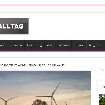
eit
Finanzen
Ernährung
Auto
Technik
Familie
Magazin
insparen im Alltag – einige Tipps und Hinweise
Re