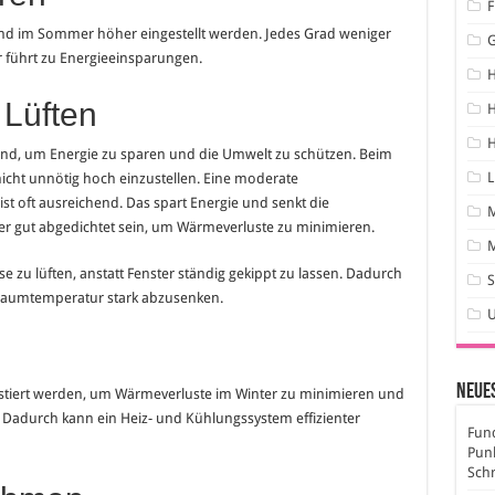
F
nd im Sommer höher eingestellt werden. Jedes Grad weniger
führt zu Energieeinsparungen.
 Lüften
H
H
end, um Energie zu sparen und die Umwelt zu schützen. Beim
L
nicht unnötig hoch einzustellen. Eine moderate
t oft ausreichend. Das spart Energie und senkt die
er gut abgedichtet sein, um Wärmeverluste zu minimieren.
M
e zu lüften, anstatt Fenster ständig gekippt zu lassen. Dadurch
S
e Raumtemperatur stark abzusenken.
Neues
stiert werden, um Wärmeverluste im Winter zu minimieren und
 Dadurch kann ein Heiz- und Kühlungssystem effizienter
Fund
Pun
Sch