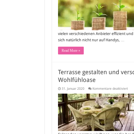
Inte
Die
Seit
helf
dab
vielen verschiedenen Anbieter effizient und
sich natürlich nicht nur auf Handys, …
Read More »
Terrasse gestalten und vers
Wohlfühloase
für
31. Januar 2020
Kommentare deaktiviert
Terr
gest
und
vers
So
wird
der
Auß
zur
Woh