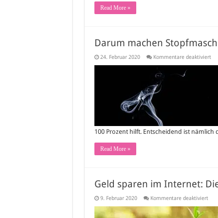
Read More »
Darum machen Stopfmaschi
für
24. Februar 2020
Kommentare deaktiviert
Da
ma
St
Si
100 Prozent hilft. Entscheidend ist nämlich
Read More »
Geld sparen im Internet: Di
für
9. Februar 2020
Kommentare deaktiviert
Gel
spa
im