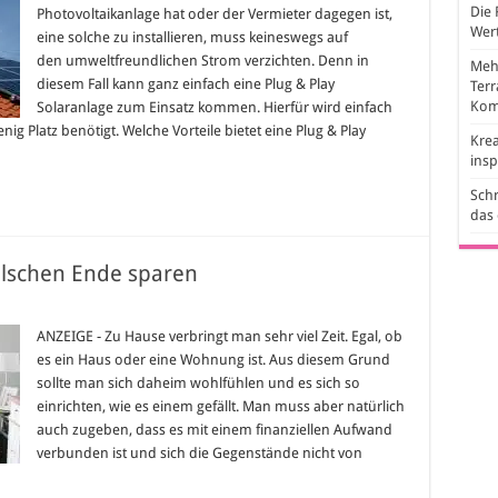
lärung
Die 
Photovoltaikanlage hat oder der Vermieter dagegen ist,
d
Wert
nsatzzwecke
eine solche zu installieren, muss keineswegs auf
den umweltfreundlichen Strom verzichten. Denn in
Mehr
diesem Fall kann ganz einfach eine Plug & Play
Ter
Kom
Solaranlage zum Einsatz kommen. Hierfür wird einfach
g Platz benötigt. Welche Vorteile bietet eine Plug & Play
Krea
ins
Schr
das
alschen Ende sparen
im
belkauf
ANZEIGE - Zu Hause verbringt man sehr viel Zeit. Egal, ob
ht
es ein Haus oder eine Wohnung ist. Aus diesem Grund
m
schen
sollte man sich daheim wohlfühlen und es sich so
de
einrichten, wie es einem gefällt. Man muss aber natürlich
aren
auch zugeben, dass es mit einem finanziellen Aufwand
verbunden ist und sich die Gegenstände nicht von