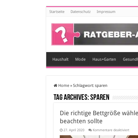
Startseite
Datenschutz
Impressum
Haushalt
Mode
Haus+Garten
Gesundh
Home
»
Schlagwort:
sparen
Tag Archives:
sparen
Die richtige Bettgröße wähl
beachten sollte
für
27. April 2020
Kommentare deaktiviert
Die
richti