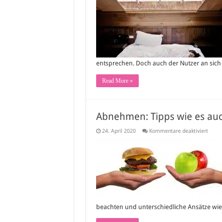
Bettg
wähle
Tipps
die
man
vor
dem
Kauf
beach
entsprechen. Doch auch der Nutzer an sic
sollte
Read More »
Abnehmen: Tipps wie es auc
für
24. April 2020
Kommentare deaktiviert
Abne
Tipps
wie
es
auch
allein
dahe
klapp
beachten und unterschiedliche Ansätze wie 