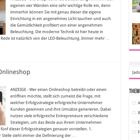
ik
eigenen vier Wänden eine sehr wichtige Rolle ein, denn
ten
immerhin können Sie mit genau dieser die eigene
n
Einrichtung in ein angenehmes Licht tauchen und auch
rne
die Gemütlichkeit profitiert von einer angenehmen
Beleuchtung. Die moderne Technik ist hier heute in
ede ist natürlich von der LED-Beleuchtung. Immer mehr …
 Onlineshop
[ads
gsstrategien
ANZEIGE - Wer einen Onlineshop betreibt oder einen
Them
eröffnen möchte, stellt sich zumeist die Frage, mit
eshop
welcher Erfolgsstrategie erfolgreiche Unternehmer
A
Kunden gewinnen und ihre Umsätze generieren. Dabei
B
nutzen viele erfolgreiche Entrepreneure verschiedene
Strategien, um das Beste aus ihrem Unternehmen
nf dieser Erfolgsstrategien genauer vorstellen. 1.
F
 Stelle steht immer die Definierung der …