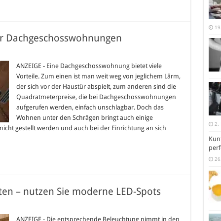
19
für Dachgeschosswohnungen
rm
ANZEIGE - Eine Dachgeschosswohnung bietet viele
Vorteile. Zum einen ist man weit weg von jeglichem Lärm,
der sich vor der Haustür abspielt, zum anderen sind die
geschosswohnungen
Quadratmeterpreise, die bei Dachgeschosswohnungen
aufgerufen werden, einfach unschlagbar. Doch das
Wohnen unter den Schrägen bringt auch einige
2.
icht gestellt werden und auch bei der Einrichtung an sich
Kunt
perf
26
ten – nutzen Sie moderne LED-Spots
rner
ANZEIGE - Die entsprechende Beleuchtung nimmt in den