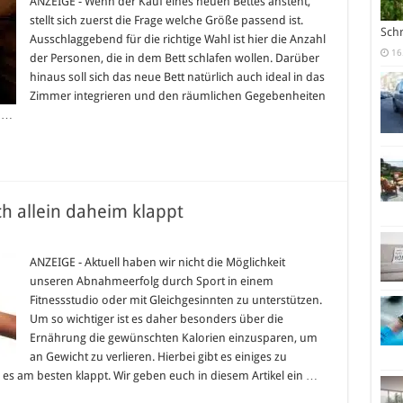
ANZEIGE - Wenn der Kauf eines neuen Bettes ansteht,
röße
stellt sich zuerst die Frage welche Größe passend ist.
n-
Sch
Ausschlaggebend für die richtige Wahl ist hier die Anzahl
16
der Personen, die in dem Bett schlafen wollen. Darüber
hinaus soll sich das neue Bett natürlich auch ideal in das
Zimmer integrieren und den räumlichen Gegebenheiten
ten
h …
h allein daheim klappt
hmen:
ANZEIGE - Aktuell haben wir nicht die Möglichkeit
unseren Abnahmeerfolg durch Sport in einem
Fitnessstudio oder mit Gleichgesinnten zu unterstützen.
Um so wichtiger ist es daher besonders über die
im
t
Ernährung die gewünschten Kalorien einzusparen, um
an Gewicht zu verlieren. Hierbei gibt es einiges zu
es am besten klappt. Wir geben euch in diesem Artikel ein …