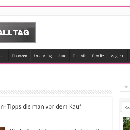
eit
Finanzen
Ernährung
Auto
Technik
Familie
Magazin
en- Tipps die man vor dem Kauf
Re
ge