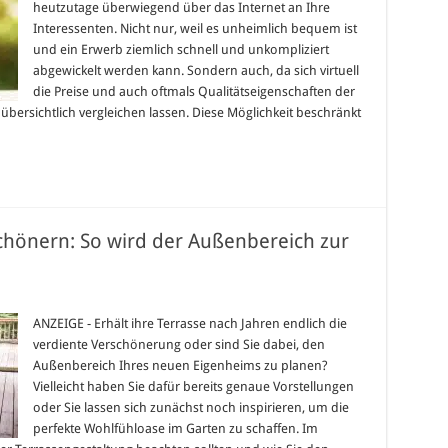
heutzutage überwiegend über das Internet an Ihre
rnet:
se
Interessenten. Nicht nur, weil es unheimlich bequem ist
en
und ein Erwerb ziemlich schnell und unkompliziert
en
ei
abgewickelt werden kann. Sondern auch, da sich virtuell
die Preise und auch oftmals Qualitätseigenschaften der
 übersichtlich vergleichen lassen. Diese Möglichkeit beschränkt
chönern: So wird der Außenbereich zur
asse
alten
ANZEIGE - Erhält ihre Terrasse nach Jahren endlich die
verdiente Verschönerung oder sind Sie dabei, den
chönern:
Außenbereich Ihres neuen Eigenheims zu planen?
Vielleicht haben Sie dafür bereits genaue Vorstellungen
enbereich
oder Sie lassen sich zunächst noch inspirieren, um die
lfühloase
perfekte Wohlfühloase im Garten zu schaffen. Im