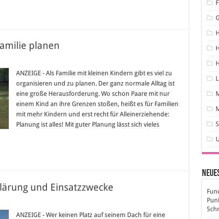
F
Familie planen
H
H
itäten
ANZEIGE - Als Familie mit kleinen Kindern gibt es viel zu
L
organisieren und zu planen. Der ganz normale Alltag ist
en
ie
eine große Herausforderung. Wo schon Paare mit nur
n
einem Kind an ihre Grenzen stoßen, heißt es für Familien
M
mit mehr Kindern und erst recht für Alleinerziehende:
S
Planung ist alles! Mit guter Planung lässt sich vieles
Neues
klärung und Einsatzzwecke
Fund
Pun
ug&Play
Sch
aranlagen:
ANZEIGE - Wer keinen Platz auf seinem Dach für eine