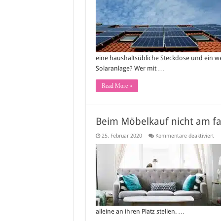
Erk
un
Ei
eine haushaltsübliche Steckdose und ein weni
Solaranlage? Wer mit …
Read More »
Beim Möbelkauf nicht am f
für
25. Februar 2020
Kommentare deaktiviert
Be
Mö
nic
a
fal
En
sp
alleine an ihren Platz stellen. …