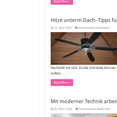
Read More »
Hitze unterm Dach- Tipps 
für
23. April 2020
Kommentare deaktiviert
Hitze
unte
Dach-
Tipps
für
Dach
Nachteile mit sich. Große Schränke können n
sollten …
Read More »
Mit moderner Technik arbei
für
26. März 2020
Kommentare deaktiviert
Mit
mode