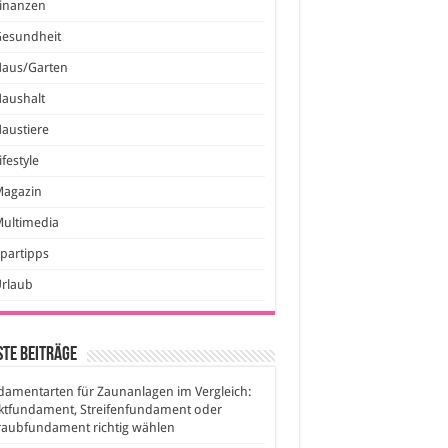
inanzen
Gesundheit
Haus/Garten
aushalt
austiere
ifestyle
Magazin
ultimedia
partipps
Urlaub
te Beiträge
amentarten für Zaunanlagen im Vergleich:
ktfundament, Streifenfundament oder
raubfundament richtig wählen