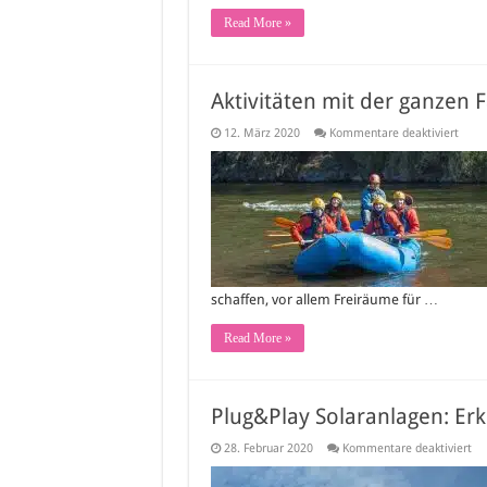
Read More »
Aktivitäten mit der ganzen 
für
12. März 2020
Kommentare deaktiviert
Aktiv
mit
der
ganz
Famil
plane
schaffen, vor allem Freiräume für …
Read More »
Plug&Play Solaranlagen: Er
für
28. Februar 2020
Kommentare deaktiviert
Pl
Sol