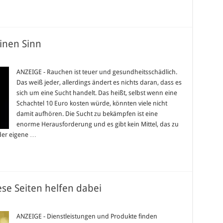
nen Sinn
rum
chen
ANZEIGE - Rauchen ist teuer und gesundheitsschädlich.
opfmaschinen
Das weiß jeder, allerdings ändert es nichts daran, dass es
nn
sich um eine Sucht handelt. Das heißt, selbst wenn eine
Schachtel 10 Euro kosten würde, könnten viele nicht
damit aufhören. Die Sucht zu bekämpfen ist eine
enorme Herausforderung und es gibt kein Mittel, das zu
 der eigene …
ese Seiten helfen dabei
d
ren
ANZEIGE - Dienstleistungen und Produkte finden