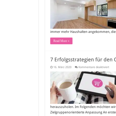
Techn
arbei
–
nutze
Sie
mode
LED-
Spots
immer mehr Haushalten angekommen, die R
Read More »
7 Erfolgsstrategien für den
für
16. März 2020
Kommentare deaktiviert
7
Erfol
für
den
Onlin
herauszuholen. Im Folgenden möchten wir fü
Zielgruppenorientierte Anpassung An erster