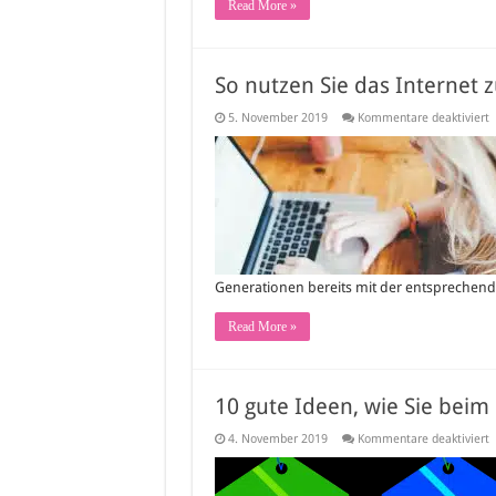
Read More »
So nutzen Sie das Internet z
f
5. November 2019
Kommentare deaktiviert
S
n
S
d
I
z
I
V
Generationen bereits mit der entsprechende
Read More »
10 gute Ideen, wie Sie beim
f
4. November 2019
Kommentare deaktiviert
1
g
I
w