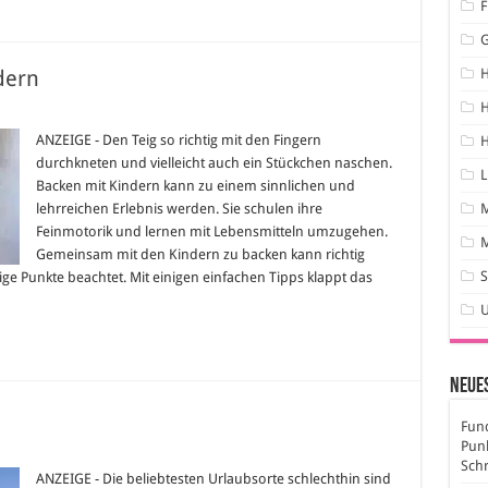
F
dern
H
r
pps
ANZEIGE - Den Teig so richtig mit den Fingern
H
um
durchkneten und vielleicht auch ein Stückchen naschen.
cken
L
t
Backen mit Kindern kann zu einem sinnlichen und
ndern
lehrreichen Erlebnis werden. Sie schulen ihre
Feinmotorik und lernen mit Lebensmitteln umzugehen.
M
Gemeinsam mit den Kindern zu backen kann richtig
S
e Punkte beachtet. Mit einigen einfachen Tipps klappt das
Neues
Fund
Pun
r
laub
Sch
ANZEIGE - Die beliebtesten Urlaubsorte schlechthin sind