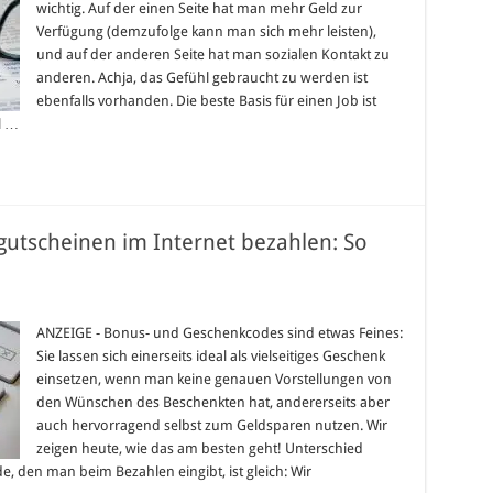
wichtig. Auf der einen Seite hat man mehr Geld zur
n
Verfügung (demzufolge kann man sich mehr leisten),
hritt
und auf der anderen Seite hat man sozialen Kontakt zu
ch
rne
anderen. Achja, das Gefühl gebraucht zu werden ist
ebenfalls vorhanden. Die beste Basis für einen Job ist
l …
utscheinen im Internet bezahlen: So
r
t
nuscodes
ANZEIGE - Bonus- und Geschenkcodes sind etwas Feines:
d
Sie lassen sich einerseits ideal als vielseitiges Geschenk
battgutscheinen
einsetzen, wenn man keine genauen Vorstellungen von
ternet
den Wünschen des Beschenkten hat, andererseits aber
zahlen:
auch hervorragend selbst zum Geldsparen nutzen. Wir
ht’s
zeigen heute, wie das am besten geht! Unterschied
 den man beim Bezahlen eingibt, ist gleich: Wir