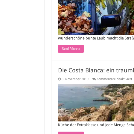
wunderschöne bunte Laub macht die Stra
Read More »
Die Costa Blanca: ein traum
f
8. November 2019
Kommentare deaktiviert
D
C
B
e
t
R
e
Küche der Extraklasse und jede Menge Sehen