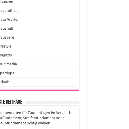
inanzen
Gesundheit
Haus/Garten
aushalt
austiere
ifestyle
Magazin
ultimedia
partipps
Urlaub
te Beiträge
amentarten für Zaunanlagen im Vergleich:
ktfundament, Streifenfundament oder
raubfundament richtig wählen