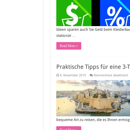
S
b
K
G
s
Ideen sparen auch Sie Geld beim Kleiderk
stationär …
Read More »
Praktische Tipps für eine 3-
f
4. November 2019
Kommentare deaktiviert
P
T
f
e
3
T
K
bequeme Art zu reisen, die es Ihnen ermögl