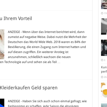
19
u Ihrem Vorteil
ür
o
utzen
ANZEIGE - Wenn über das Internet berichtet wird, dann
ie
zumeist auf negative Weise. Dabei nutzt die Mehrheit der
as
nternet
Deutschen das World Wide Web. 2018 waren es 84% der
u
Bevölkerung, die einen Zugang zum Internet hatten und
hrem
orteil
auf diesen zugriffen. Ein weiterer Anstieg ist
anzunehmen, schließlich wachsen die neuen
2.
n Technologie auf und sehen sie als Teil …
Kunt
perf
26
 Kleiderkaufen Geld sparen
ür
0
ute
ANZEIGE - Haben Sie sich auch schon einmal gefragt, wie
deen,
Fashionistas es schaffen, jede Saison die absoluten
ie