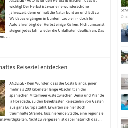
ANZEIGE - Auto fit für den Herbst fit machen; dass ist
für
wichtig! Der Herbst ist zwar eine wunderschöne
den
Sch
Herbst
Jahreszeit, denn er malt die Natur bunt an und lädt zu
fit
16
Waldspaziergängen in buntem Laub ein – doch für
machen
|
Autofahrer birgt der Herbst einige Risiken. Nicht umsonst
7
Tipps
steigen jedes Jahr wieder die Unfallraten deutlich an. Das
für
ßen, …
ein
winterfestes
Auto
haftes Reiseziel entdecken
ür
ie
osta
ANZEIGE - Kein Wunder, dass die Costa Blanca, jener
lanca:
mehr als 200 Kilometer lange Abschnitt an der
in
raumhaftes
spanischen Mittelmeerküste zwischen Denia und Pilar de
eiseziel
la Horadada, zu den beliebtesten Reisezielen von Gästen
ntdecken
aus ganz Europa zählt. Erwarten sie hier doch
traumhafte Strände, faszinierende Städte, eine regionale
swürdigkeiten. Nicht zu vergessen ist dabei natürlich das …