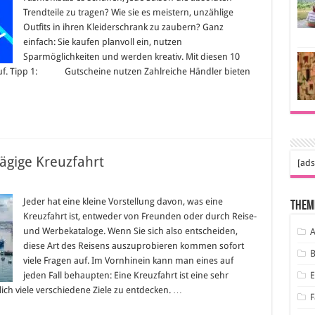
ie
Trendteile zu tragen? Wie sie es meistern, unzählige
eim
Outfits in ihren Kleiderschrank zu zaubern? Ganz
leiderkaufen
eld
einfach: Sie kaufen planvoll ein, nutzen
paren
Sparmöglichkeiten und werden kreativ. Mit diesen 10
auf. Tipp 1: Gutscheine nutzen Zahlreiche Händler bieten
Tägige Kreuzfahrt
[ads
ür
raktische
ipps
Jeder hat eine kleine Vorstellung davon, was eine
Them
ür
Kreuzfahrt ist, entweder von Freunden oder durch Reise-
ine
-
und Werbekataloge. Wenn Sie sich also entscheiden,
A
ägige
diese Art des Reisens auszuprobieren kommen sofort
reuzfahrt
B
viele Fragen auf. Im Vornhinein kann man eines auf
jeden Fall behaupten: Eine Kreuzfahrt ist eine sehr
ich viele verschiedene Ziele zu entdecken. …
F