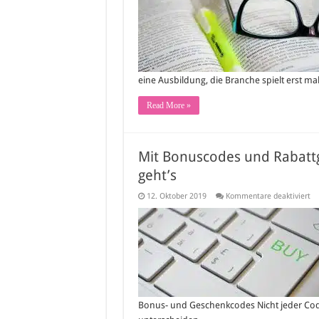
ist
ei
Sc
na
vo
eine Ausbildung, die Branche spielt erst ma
Read More »
Mit Bonuscodes und Rabattg
geht’s
fü
12. Oktober 2019
Kommentare deaktiviert
Mi
Bo
un
Ra
im
In
be
So
ge
Bonus- und Geschenkcodes Nicht jeder Code,