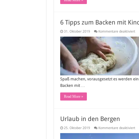
Read More »
6 Tipps zum Backen mit Kin
fü
31. Oktober 2019
Kommentare deaktiviert
6
Ti
z
Ba
mi
Ki
Spaß machen, vorausgesetzt es werden einig
Backen mit …
Read More »
Urlaub in den Bergen
fü
25. Oktober 2019
Kommentare deaktiviert
Ur
in