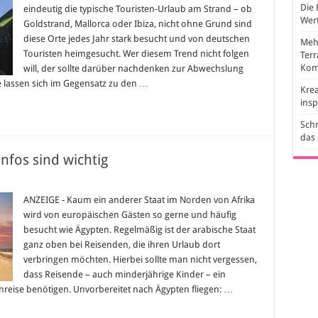
n
Die 
eindeutig die typische Touristen-Urlaub am Strand – ob
rgen
Wert
Goldstrand, Mallorca oder Ibiza, nicht ohne Grund sind
diese Orte jedes Jahr stark besucht und von deutschen
Mehr
Touristen heimgesucht. Wer diesem Trend nicht folgen
Ter
Kom
will, der sollte darüber nachdenken zur Abwechslung
 lassen sich im Gegensatz zu den …
Krea
ins
Schr
das
Infos sind wichtig
r
sum
ANZEIGE - Kaum ein anderer Staat im Norden von Afrika
r
wird von europäischen Gästen so gerne und häufig
ypten:
ese
besucht wie Ägypten. Regelmäßig ist der arabische Staat
fos
ganz oben bei Reisenden, die ihren Urlaub dort
nd
chtig
verbringen möchten. Hierbei sollte man nicht vergessen,
dass Reisende – auch minderjährige Kinder – ein
inreise benötigen. Unvorbereitet nach Ägypten fliegen: …