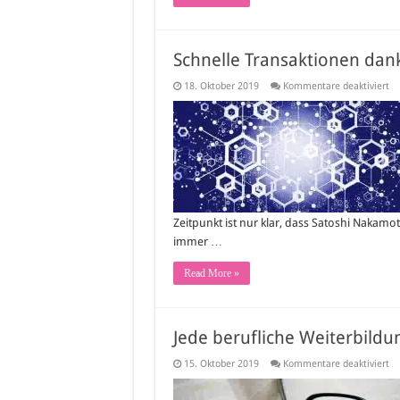
Schnelle Transaktionen dan
fü
18. Oktober 2019
Kommentare deaktiviert
Sc
Tr
da
di
Wä
Zeitpunkt ist nur klar, dass Satoshi Nakamo
immer …
Read More »
Jede berufliche Weiterbildun
fü
15. Oktober 2019
Kommentare deaktiviert
Je
be
We