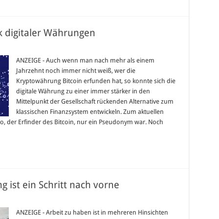
k digitaler Währungen
r
hnelle
ansaktionen
ANZEIGE - Auch wenn man nach mehr als einem
nk
Jahrzehnt noch immer nicht weiß, wer die
gitaler
hrungen
Kryptowährung Bitcoin erfunden hat, so konnte sich die
digitale Währung zu einer immer stärker in den
Mittelpunkt der Gesellschaft rückenden Alternative zum
klassischen Finanzsystem entwickeln. Zum aktuellen
to, der Erfinder des Bitcoin, nur ein Pseudonym war. Noch
g ist ein Schritt nach vorne
r
de
rufliche
ANZEIGE - Arbeit zu haben ist in mehreren Hinsichten
iterbildung