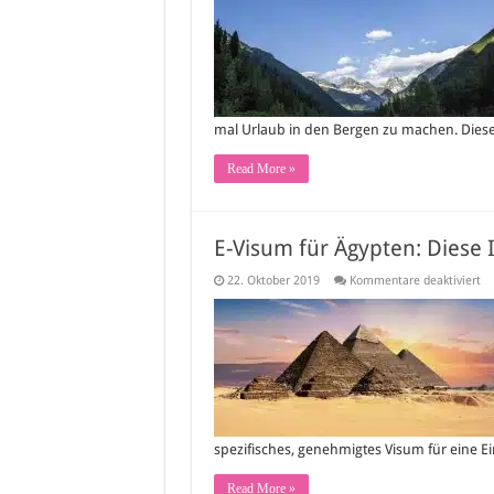
de
Be
mal Urlaub in den Bergen zu machen. Diese
Read More »
E-Visum für Ägypten: Diese 
fü
22. Oktober 2019
Kommentare deaktiviert
E-
Vi
fü
Äg
Di
In
si
wi
spezifisches, genehmigtes Visum für eine E
Read More »