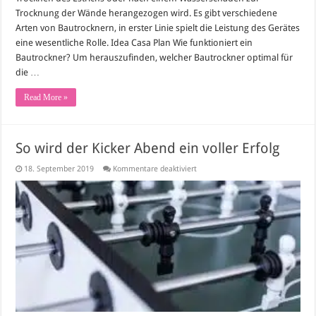
Trocknung der Wände herangezogen wird. Es gibt verschiedene
Arten von Bautrocknern, in erster Linie spielt die Leistung des Gerätes
eine wesentliche Rolle. Idea Casa Plan Wie funktioniert ein
Bautrockner? Um herauszufinden, welcher Bautrockner optimal für
die …
Read More »
So wird der Kicker Abend ein voller Erfolg
für
18. September 2019
Kommentare deaktiviert
So
wird
der
Kicker
Abend
ein
voller
Erfolg