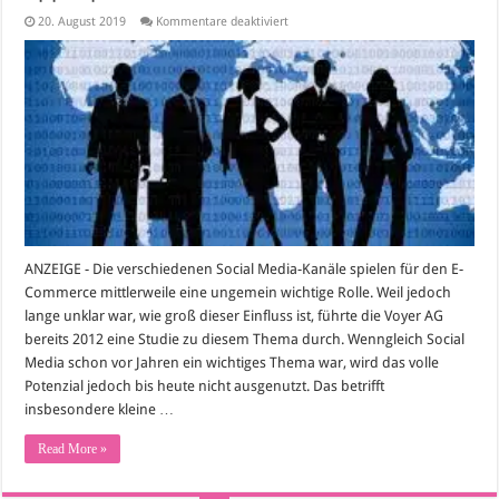
für
20. August 2019
Kommentare deaktiviert
E-
Commerce,
Social
Media
und
welche
Rolle
Apps
spielen
ANZEIGE - Die verschiedenen Social Media-Kanäle spielen für den E-
Commerce mittlerweile eine ungemein wichtige Rolle. Weil jedoch
lange unklar war, wie groß dieser Einfluss ist, führte die Voyer AG
bereits 2012 eine Studie zu diesem Thema durch. Wenngleich Social
Media schon vor Jahren ein wichtiges Thema war, wird das volle
Potenzial jedoch bis heute nicht ausgenutzt. Das betrifft
insbesondere kleine …
Read More »