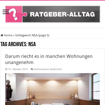
Home
»
Schlagwort:
NSA
(page 5)
Tag Archives:
NSA
Darum riecht es in manchen Wohnungen
unangenehm
für
16. Oktober 2019
Kommentare deaktiviert
Darum
riecht
es
in
manchen
Wohnungen
unangenehm