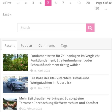
5
« First
...
«
3
4
6
7
»
10
20
Page 5 of 40
30
...
Last »
Recent
Popular
Comments
Tags
Fundamentarten für Zaunanlagen im Vergleich:
Punktfundament, Streifenfundament oder
Schraubfundament richtig wählen
16. April 2026
Die Rolle des Kfz-Gutachters: Unfall- und
Wertgutachten im Überblick
23. März 2026
Mehr Zeit draußen verbringen: So sorgt eine
Terrassenüberdachung für Wetterschutz und Komfort
20. Februar 2026