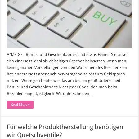
Rabattgutscheinen
im
Internet
bezahlen:
So
geht’s
ANZEIGE - Bonus- und Geschenkcodes sind etwas Feines: Sie lassen
sich einerseits ideal als vielseitiges Geschenk einsetzen, wenn man
keine genauen Vorstellungen von den Wünschen des Beschenkten
hat, andererseits aber auch hervorragend selbst zum Geldsparen
nutzen. Wir zeigen heute, wie das am besten geht! Unterschied
Bonus- und Geschenkcodes Nicht jeder Code, den man beim
Bezahlen eingibt, ist gleich: Wir unterscheiden …
Read More »
Für welche Produktherstellung benötigen
wir Quetschventile?