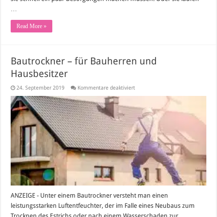
…
Read More »
Bautrockner – für Bauherren und
Hausbesitzer
für
24. September 2019
Kommentare deaktiviert
Bautrockner
–
für
Bauherren
und
Hausbesitzer
ANZEIGE - Unter einem Bautrockner versteht man einen
leistungsstarken Luftentfeuchter, der im Falle eines Neubaus zum
Trocknen des Estrichs oder nach einem Wasserschaden zur