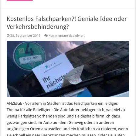
Kostenlos Falschparken?! Geniale Idee oder
Verkehrsbehinderung?
für
28. September 2019
Kommentare deaktiviert
Kostenlos
Falschparken?!
Geniale
Idee
oder
Verkehrsbehinderung?
ANZEIGE - Vor allem in Städten ist das Falschparken ein leidiges
Thema für alle Beteiligten: Die Autofahrer beklagen sich, weil viel zu
wenig Parkplätze vorhanden sind und sie deshalb förmlich dazu
gezwungen sind, ihr Auto auf dem Gehweg oder an anderen
ungünstigen Orten abzustellen und ein Knöllchen zu riskieren, wenn
sie schnell ein paar Besorgungen machen müssen. Oder sie laufen