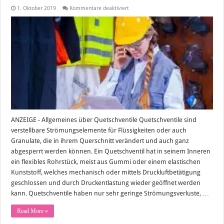
für
1. Oktober 2019
Kommentare deaktiviert
Für
welche
Produktherstellung
benötigen
wir
Quetschventile?
ANZEIGE - Allgemeines über Quetschventile Quetschventile sind
verstellbare Strömungselemente für Flüssigkeiten oder auch
Granulate, die in ihrem Querschnitt verändert und auch ganz
abgesperrt werden können. Ein Quetschventil hat in seinem Inneren
ein flexibles Rohrstück, meist aus Gummi oder einem elastischen
Kunststoff, welches mechanisch oder mittels Druckluftbetätigung
geschlossen und durch Druckentlastung wieder geöffnet werden
kann. Quetschventile haben nur sehr geringe Strömungsverluste, …
Read More »