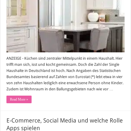
Cool,
funktional
und
überraschend
praktisch
ANZEIGE - Küchen sind zentraler Mittelpunkt in einem Haushalt. Hier
trifft man sich, isst und kocht gemeinsam. Doch die Zahl der Single
Haushalte in Deutschland ist hoch. Nach Angaben des Statistischen
Bundesamtes basierend auf Zahlen von Eurostat (*) lebt etwa in vier
von zehn Haushalten lediglich eine erwachsene Person ohne Kinder.
Zudem ist Wohnraum in den Ballungsgebieten nach wie vor …
Read More »
E-Commerce, Social Media und welche Rolle
Apps spielen