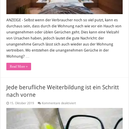
ANZEIGE - Selbst wenn der Verbraucher noch so viel putzt, kann es
durchaus sein, dass durch die Wohnung nach wie vor ein Hauch von
unangenehmen oder üblen Gerüchen geht. Dies kann eine Vielzahl
von Ursachen haben, jedoch lautet die gute Nachricht: der
unangenehme Geruch lässt sich auch wieder aus der Wohnung
vertreiben. Wo entstehen die unangenehmen Gerüche in der
Wohnung? …
Read More »
Jede berufliche Weiterbildung ist ein Schritt
nach vorne
für
15. Oktober 2019
Kommentare deaktiviert
Jede
berufliche
Weiterbildung
ist
ein
Schritt