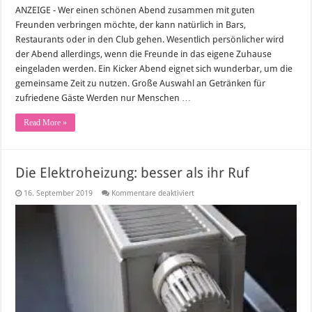
ANZEIGE - Wer einen schönen Abend zusammen mit guten
Freunden verbringen möchte, der kann natürlich in Bars,
Restaurants oder in den Club gehen. Wesentlich persönlicher wird
der Abend allerdings, wenn die Freunde in das eigene Zuhause
eingeladen werden. Ein Kicker Abend eignet sich wunderbar, um die
gemeinsame Zeit zu nutzen. Große Auswahl an Getränken für
zufriedene Gäste Werden nur Menschen …
Read More »
Die Elektroheizung: besser als ihr Ruf
für
16. September 2019
Kommentare deaktiviert
Die
Elektroheizung:
besser
als
ihr
Ruf