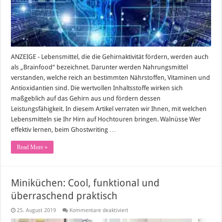
ANZEIGE - Lebensmittel, die die Gehirnaktivität fördern, werden auch
als „Brainfood“ bezeichnet. Darunter werden Nahrungsmittel
verstanden, welche reich an bestimmten Nährstoffen, Vitaminen und
Antioxidantien sind. Die wertvollen Inhaltsstoffe wirken sich
maßgeblich auf das Gehirn aus und fördern dessen
Leistungsfähigkeit. In diesem Artikel verraten wir Ihnen, mit welchen
Lebensmitteln sie Ihr Hirn auf Hochtouren bringen. Walnüsse Wer
effektiv lernen, beim Ghostwriting …
Read More »
Miniküchen: Cool, funktional und
überraschend praktisch
für
25. August 2019
Kommentare deaktiviert
Miniküchen: