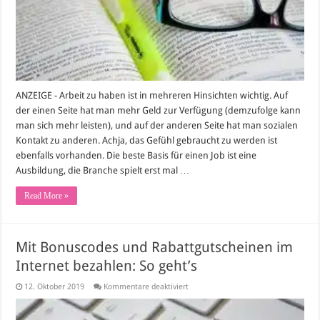
nach
vorne
ANZEIGE - Arbeit zu haben ist in mehreren Hinsichten wichtig. Auf
der einen Seite hat man mehr Geld zur Verfügung (demzufolge kann
man sich mehr leisten), und auf der anderen Seite hat man sozialen
Kontakt zu anderen. Achja, das Gefühl gebraucht zu werden ist
ebenfalls vorhanden. Die beste Basis für einen Job ist eine
Ausbildung, die Branche spielt erst mal …
Read More »
Mit Bonuscodes und Rabattgutscheinen im
Internet bezahlen: So geht’s
für
12. Oktober 2019
Kommentare deaktiviert
Mit
Bonuscodes
und