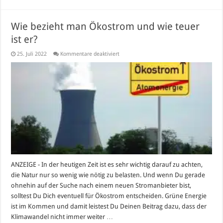
Wie bezieht man Ökostrom und wie teuer
ist er?
für
25. Juli 2022
Kommentare deaktiviert
Wie
bezieht
man
Ökostrom
und
wie
teuer
ist
er?
ANZEIGE - In der heutigen Zeit ist es sehr wichtig darauf zu achten,
die Natur nur so wenig wie nötig zu belasten. Und wenn Du gerade
ohnehin auf der Suche nach einem neuen Stromanbieter bist,
solltest Du Dich eventuell für Ökostrom entscheiden. Grüne Energie
ist im Kommen und damit leistest Du Deinen Beitrag dazu, dass der
Klimawandel nicht immer weiter …