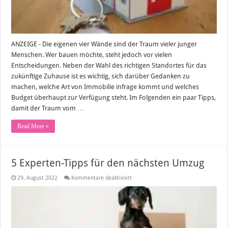
ANZEIGE - Die eigenen vier Wände sind der Traum vieler junger
Menschen. Wer bauen möchte, steht jedoch vor vielen
Entscheidungen. Neben der Wahl des richtigen Standortes für das
zukünftige Zuhause ist es wichtig, sich darüber Gedanken zu
machen, welche Art von Immobilie infrage kommt und welches
Budget überhaupt zur Verfügung steht. Im Folgenden ein paar Tipps,
damit der Traum vom …
Read More »
5 Experten-Tipps für den nächsten Umzug
für
29. August 2022
Kommentare deaktiviert
5
Experten-
Tipps
für
den
nächsten
Umzug