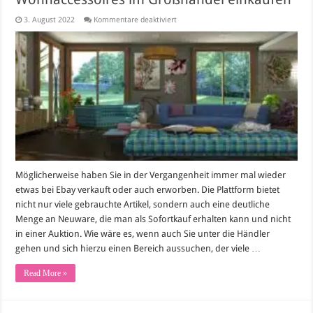
für
3. August 2022
Kommentare deaktiviert
Mit
Ebay
und
Co.
Geld
verdienen
–
Wohnaccessoires
im
Großhandel
einkaufen
Möglicherweise haben Sie in der Vergangenheit immer mal wieder
etwas bei Ebay verkauft oder auch erworben. Die Plattform bietet
nicht nur viele gebrauchte Artikel, sondern auch eine deutliche
Menge an Neuware, die man als Sofortkauf erhalten kann und nicht
in einer Auktion. Wie wäre es, wenn auch Sie unter die Händler
gehen und sich hierzu einen Bereich aussuchen, der viele …
Read More »