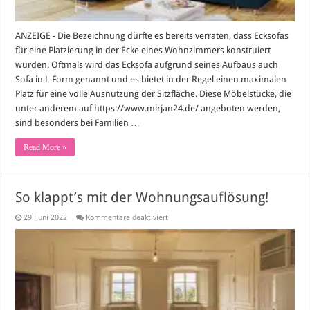
ANZEIGE - Die Bezeichnung dürfte es bereits verraten, dass Ecksofas
für eine Platzierung in der Ecke eines Wohnzimmers konstruiert
wurden. Oftmals wird das Ecksofa aufgrund seines Aufbaus auch
Sofa in L-Form genannt und es bietet in der Regel einen maximalen
Platz für eine volle Ausnutzung der Sitzfläche. Diese Möbelstücke, die
unter anderem auf https://www.mirjan24.de/ angeboten werden,
sind besonders bei Familien …
Read More »
So klappt’s mit der Wohnungsauflösung!
für
29. Juni 2022
Kommentare deaktiviert
So
klappt’s
mit
der
Wohnungsauflösung!