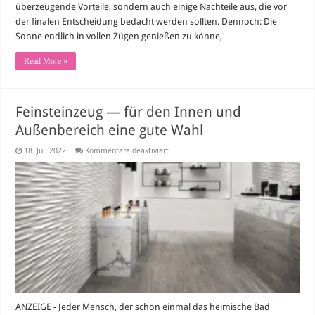
überzeugende Vorteile, sondern auch einige Nachteile aus, die vor
der finalen Entscheidung bedacht werden sollten. Dennoch: Die
Sonne endlich in vollen Zügen genießen zu könne, …
Read More »
Feinsteinzeug — für den Innen und
Außenbereich eine gute Wahl
für
18. Juli 2022
Kommentare deaktiviert
Feinsteinzeug
—
für
den
Innen
und
Außenbereich
eine
gute
Wahl
ANZEIGE - Jeder Mensch, der schon einmal das heimische Bad