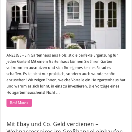
aus
Holz
–
ein
Muss
für
jeden
Garten
ANZEIGE - Ein Gartenhaus aus Holz ist die perfekte Ergänzung für
jeden Garten! Mit einem Gartenhaus können Sie Ihren Garten
vollkommen ausnutzen und sich Ihr eigenes kleines Paradies
schaffen. Es ist nicht nur praktisch, sondern auch wunderschön
anzusehen! Wir zeigen Ihnen, welche Vorteile ein Holzgartenhaus hat
und warum es sich lohnt, in eins zu investieren. Die Vorzüge eines
Holzgartenhäuschens! Nicht …
Read More »
Mit Ebay und Co. Geld verdienen –
Wohnaccessoires im Großhandel einkaufen