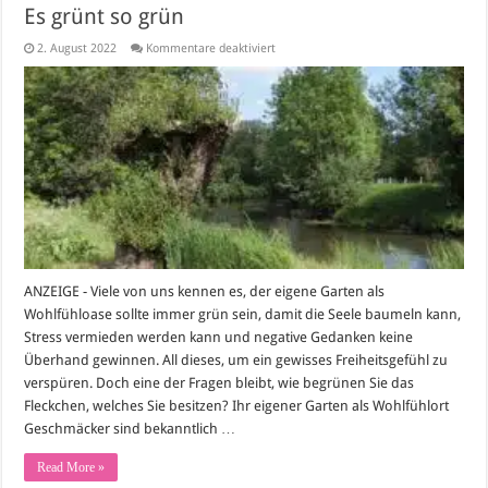
Es grünt so grün
für
2. August 2022
Kommentare deaktiviert
Es
grünt
so
grün
ANZEIGE - Viele von uns kennen es, der eigene Garten als
Wohlfühloase sollte immer grün sein, damit die Seele baumeln kann,
Stress vermieden werden kann und negative Gedanken keine
Überhand gewinnen. All dieses, um ein gewisses Freiheitsgefühl zu
verspüren. Doch eine der Fragen bleibt, wie begrünen Sie das
Fleckchen, welches Sie besitzen? Ihr eigener Garten als Wohlfühlort
Geschmäcker sind bekanntlich …
Read More »