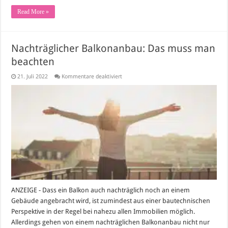
Read More »
Nachträglicher Balkonanbau: Das muss man
beachten
für
21. Juli 2022
Kommentare deaktiviert
Nachträglicher
Balkonanbau:
Das
muss
man
beachten
ANZEIGE - Dass ein Balkon auch nachträglich noch an einem
Gebäude angebracht wird, ist zumindest aus einer bautechnischen
Perspektive in der Regel bei nahezu allen Immobilien möglich.
Allerdings gehen von einem nachträglichen Balkonanbau nicht nur