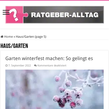
Home
»
Haus/Garten (page 5)
Haus/Garten
Garten winterfest machen: So gelingt es
für
7. September 2022
Kommentare deaktiviert
Garten
winterfest
machen:
So
gelingt
es