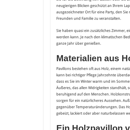
neugierigen Blicken geschützt an Ihrem Lapt
ausgezeichneter Ort für eine Party, den Si
Freunden und Familie zu veranstalten.
Sie haben quasi ein zusätzliches Zimmer, ei
werden kann. Je nach den klimatischen Be
ganze Jahr über genießen.
Materialien aus H
Pavillons bestehen oft aus Holz, einem natürl
kann bei richtiger Pflege Jahrzehnte überdau
dass es Sie im Winter warm und im Sommer k
Äußeres, das allen Widrigkeiten standhält, 
beruhigend auf den Menschen. Holzkonstruk
sorgen für ein natürlicheres Aussehen. Au
gegenüber Temperaturänderungen. Das Holz 
gebeizt, lackiert oder aber naturbelassen w
Ein Holzpavillon