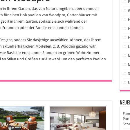
F
en in Ihrem
Garten
, das von Natur umgeben, aber dennoch
ich für einen Holzpavillon von Woodpro,
Gartenhäuser mit
sort in Ihrem Garten, sodass Sie sich während der
it Freunden oder der Familie entspannen können.
H
H
 Designs, sodass Sie dasjenige auswählen können, das Ihrem
n aktuell erhältlichen Modellen, z. B. Wooden gazebo with
L
e beste Basis für entspannte Stunden im grünen Wohnzimmer.
an Stilen und Größen zur Auswahl, um den perfekten Pavillon
M
S
Neues
Fund
Pun
Sch