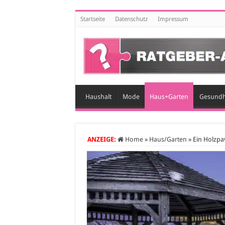
Startseite
Datenschutz
Impressum
Haushalt
Mode
Haus+Garten
Gesundh
ANZEIGE:
Home
»
Haus/Garten
»
Ein Holzpav