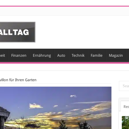
eit
Finanzen
Ernährung
Auto
Technik
Familie
Magazin
illon für Ihren Garten
Re