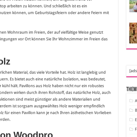
op arbeiten zu können. Und schließlich ist es ein
e nutzen können, um Geburtstagsfeiern oder andere Feiern mit
nen Wohnraum im Freien, der auf vielfältige Weise genutzt
dingungen vor Ort können Sie Ihr Wohnzimmer im Freien das
olz
[ads
ichen Material, das viele Vorteile hat. Holz ist langlebig und
ern. Es bietet auch eine natürliche Isolation, was bedeutet,
ühl hält. Pavillons aus Holz haben nicht nur ein robustes
Them
sondern wirken durch ihren Rohstoff, das natürliche Holz, auch
tionen sind meist günstiger als andere Materialien und
A
ßerdem ist sorgsam ausgewähltes Holz weniger empfindlich
B
für einen Pavillon kann je nach Ihren ästhetischen Vorlieben
erden.
F
 von Woodpro