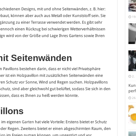
erschiedenen Designs, mit und ohne Seitenwänden, z. B. hier:
aut, können aber auch aus Metall oder Kunststoff sein. Sie
19
rgänzung zu einer Terrasse verwendet werden. Es gibt sehr
dennoch einen Rückzug bei schwierigen Wetterverhältnissen
ign wird von der Größe und Lage Ihres Gartens sowie Ihren
mit Seitenwänden
n Pavillons bestehen darin, dass er nicht viel Privatsphäre
her ist ein Holzpavillon mit zusätzlichen Seitenwänden eine
2.
eren Schutz vor Sonne, Wind und Regen suchen. Holzpavillons
Kunt
utz, sind aber gleichwohl gut belüftet, sodass Sie sich in den
perf
en, dass es Ihnen zu heiß werden könnte.
26
illons
u
im eigenen
Garten
hat viele Vorteile: Erstens bietet er Schutz
oder Regen. Zweitens bietet er einen abgeschirmten Raum, den
Büro im Freien nutzen können, um ungestört und vor