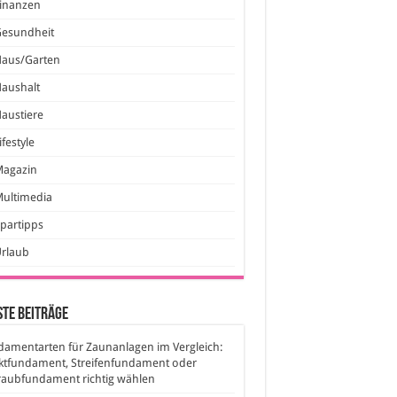
inanzen
Gesundheit
Haus/Garten
aushalt
austiere
ifestyle
Magazin
ultimedia
partipps
Urlaub
te Beiträge
amentarten für Zaunanlagen im Vergleich:
ktfundament, Streifenfundament oder
raubfundament richtig wählen