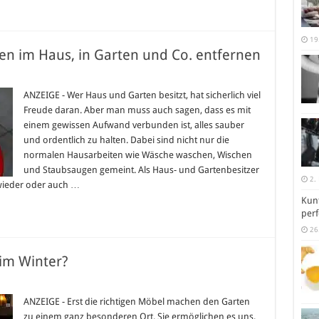
19
n im Haus, in Garten und Co. entfernen
für
Hartnäckige
Verschmutzungen
ANZEIGE - Wer Haus und Garten besitzt, hat sicherlich viel
im
Freude daran. Aber man muss auch sagen, dass es mit
Haus,
in
einem gewissen Aufwand verbunden ist, alles sauber
Garten
und ordentlich zu halten. Dabei sind nicht nur die
und
Co.
normalen Hausarbeiten wie Wäsche waschen, Wischen
entfernen
und Staubsaugen gemeint. Als Haus- und Gartenbesitzer
2.
 wieder oder auch …
Kunt
perf
26
im Winter?
für
Was
tun
ANZEIGE - Erst die richtigen Möbel machen den Garten
mit
zu einem ganz besonderen Ort. Sie ermöglichen es uns,
Gartenmöbeln