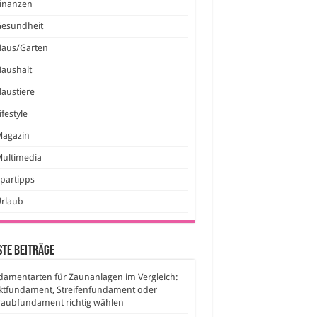
inanzen
Gesundheit
Haus/Garten
aushalt
austiere
ifestyle
Magazin
ultimedia
partipps
Urlaub
te Beiträge
amentarten für Zaunanlagen im Vergleich:
ktfundament, Streifenfundament oder
raubfundament richtig wählen