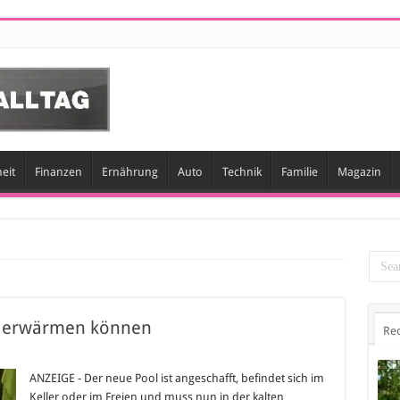
eit
Finanzen
Ernährung
Auto
Technik
Familie
Magazin
ol erwärmen können
Re
für
Wie
Poolbesitzer
ANZEIGE - Der neue Pool ist angeschafft, befindet sich im
ihren
Keller oder im Freien und muss nun in der kalten
Pool