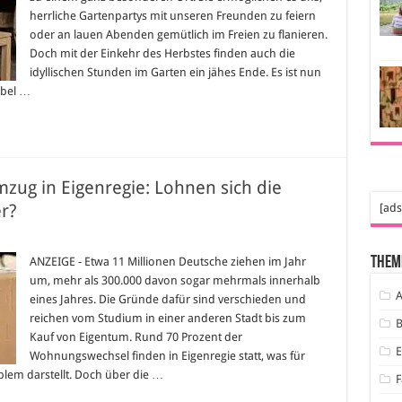
im
herrliche Gartenpartys mit unseren Freunden zu feiern
Winter?
oder an lauen Abenden gemütlich im Freien zu flanieren.
Doch mit der Einkehr des Herbstes finden auch die
idyllischen Stunden im Garten ein jähes Ende. Es ist nun
öbel …
ug in Eigenregie: Lohnen sich die
r?
[ads
r
zugsunternehmen
Them
ANZEIGE - Etwa 11 Millionen Deutsche ziehen im Jahr
mzug
um, mehr als 300.000 davon sogar mehrmals innerhalb
genregie:
A
eines Jahres. Die Gründe dafür sind verschieden und
hnen
reichen vom Studium in einer anderen Stadt bis zum
ch
B
e
Kauf von Eigentum. Rund 70 Prozent der
ofessionellen
belpacker?
Wohnungswechsel finden in Eigenregie statt, was für
blem darstellt. Doch über die …
F