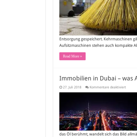
Kehr
richt
umg
–
so
mac
man
alles
richt
Entsorgung gespeichert. Kehrmaschinen gibt
Aufsitzmaschinen stehen auch kompakte 
Read More »
Immobilien in Dubai – was A
für
27. Juli 2018
Kommentare deaktiviert
Immobi
in
Dubai
–
was
Anlege
beacht
sollten
das Öl berühmt, wandelt sich das Bild allmä