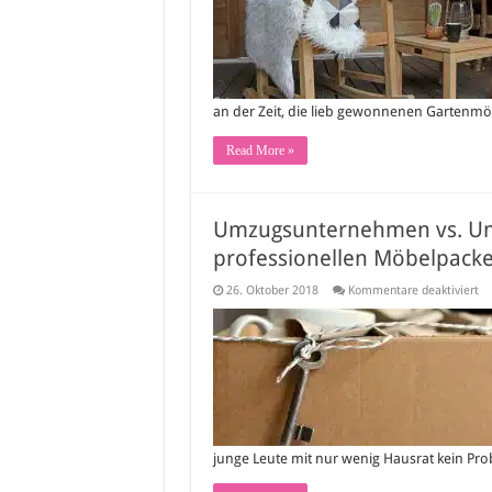
an der Zeit, die lieb gewonnenen Gartenm
Read More »
Umzugsunternehmen vs. Umz
professionellen Möbelpacke
fü
26. Oktober 2018
Kommentare deaktiviert
Um
vs.
U
in
Ei
Lo
si
di
pr
Mö
junge Leute mit nur wenig Hausrat kein Pro