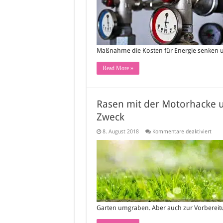
hoh
Ene
Maßnahme die Kosten für Energie senken 
Read More »
Rasen mit der Motorhacke u
Zweck
für
8. August 2018
Kommentare deaktiviert
Rase
mit
der
Moto
umg
–
das
richt
Gerä
für
Ihre
Garten umgraben. Aber auch zur Vorbereitun
Zwec