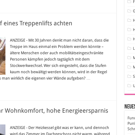
F
 eines Treppenlifts achten
H
auf
H
te
ANZEIGE - Mit 30 Jahren denkt man nicht daran, dass die
n
Treppe im Haus einmal ein Problem werden könnte –
m
L
f
ältere Menschen oder auch mobilitätseingeschränkte
es
Personen kämpfen jedoch tagtäglich mit dem
ppenlifts
ten
Stockwerkwechsel. Wer sich eingesteht, dass die Stufen
M
kaum noch bewältigt werden können, wird in der Regel
S
man wirklich die eigenen vier Wände aufgeben? …
Neues
hr Wohnkomfort, hohe Energieersparnis
Fund
raulischer
Pun
leich:
ANZEIGE - Der Heizkessel gibt was er kann, und dennoch
Sch
hr
wird das Zimmer im Dachgeschoss nicht warm, während
nkomfort,