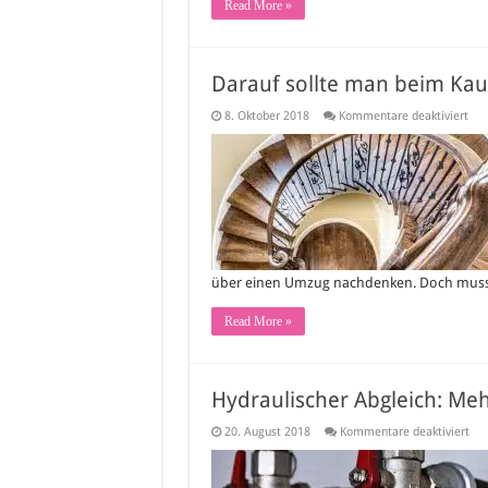
Read More »
Darauf sollte man beim Kauf
für
8. Oktober 2018
Kommentare deaktiviert
Dar
soll
ma
bei
Kau
ein
Tre
ach
über einen Umzug nachdenken. Doch muss 
Read More »
Hydraulischer Abgleich: Me
für
20. August 2018
Kommentare deaktiviert
Hyd
Abg
Me
Woh