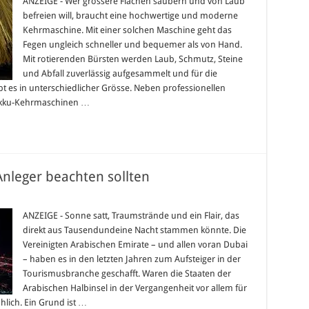
ANZEIGE - Wer grössere Flächen säubern und von Laub
maschine
befreien will, braucht eine hochwertige und moderne
ig
ehen
Kehrmaschine. Mit einer solchen Maschine geht das
Fegen ungleich schneller und bequemer als von Hand.
ht
Mit rotierenden Bürsten werden Laub, Schmutz, Steine
und Abfall zuverlässig aufgesammelt und für die
ig
 es in unterschiedlicher Grösse. Neben professionellen
Akku-Kehrmaschinen …
nleger beachten sollten
lien
ANZEIGE - Sonne satt, Traumstrände und ein Flair, das
direkt aus Tausendundeine Nacht stammen könnte. Die
Vereinigten Arabischen Emirate – und allen voran Dubai
r
– haben es in den letzten Jahren zum Aufsteiger in der
en
Tourismusbranche geschafft. Waren die Staaten der
Arabischen Halbinsel in der Vergangenheit vor allem für
hlich. Ein Grund ist …