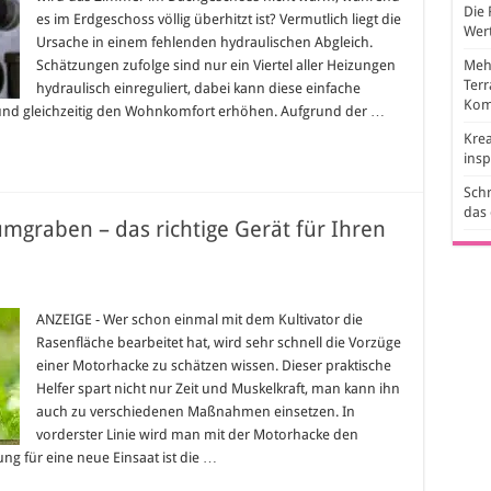
Die 
e
es im Erdgeschoss völlig überhitzt ist? Vermutlich liegt die
rgieersparnis
Wert
Ursache in einem fehlenden hydraulischen Abgleich.
Schätzungen zufolge sind nur ein Viertel aller Heizungen
Mehr
Ter
hydraulisch einreguliert, dabei kann diese einfache
Kom
und gleichzeitig den Wohnkomfort erhöhen. Aufgrund der …
Krea
ins
Schr
das
mgraben – das richtige Gerät für Ihren
n
ANZEIGE - Wer schon einmal mit dem Kultivator die
Rasenfläche bearbeitet hat, wird sehr schnell die Vorzüge
rhacke
raben
einer Motorhacke zu schätzen wissen. Dieser praktische
Helfer spart nicht nur Zeit und Muskelkraft, man kann ihn
ige
auch zu verschiedenen Maßnahmen einsetzen. In
t
vorderster Linie wird man mit der Motorhacke den
n
g für eine neue Einsaat ist die …
k