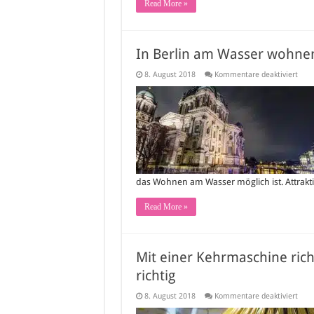
Read More »
In Berlin am Wasser wohnen
für
8. August 2018
Kommentare deaktiviert
In
Berli
am
Wass
wohn
Hier
wird
es
mögl
das Wohnen am Wasser möglich ist. Attrakt
Read More »
Mit einer Kehrmaschine ric
richtig
für
8. August 2018
Kommentare deaktiviert
Mit
eine