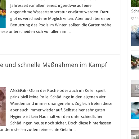
erwärmen
Jahreszeit vor allem eines: irgendwie auf eine
können
Sch
angenehme Wassertemperatur erwärmt werden. Dazu
gibt es verschiedene Möglichkeiten. Aber auch bei einer
16
Benutzung des Pools im Winter, sollten die Gartenmöbel
iese unterscheiden sich vor allem im …
tive und schnelle Maßnahmen im Kampf
für
Schädlinge
im
ANZEIGE - Ob in der Küche oder auch im Keller spielt
Haus:
prinzipiell keine Rolle. Schädlinge in den eigenen vier
Effektive
und
Wänden sind immer unangenehm. Zugleich treten diese
schnelle
aber auch immer wieder auf. Selbst einer sehr guten
Maßnahmen
im
Hygiene ist kein Haushalt vor den unterschiedlichen
Kampf
gegen
Schädlingen heute noch sicher. Doch diese hinterlassen
Schädlinge
ondern stellen zudem eine echte Gefahr …