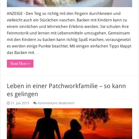
ANZEIGE - Den Teig so richtig mit den Fingern durchkneten und
vielleicht auch ein Stückchen naschen. Backen mit Kindern kann zu
einem sinnlichen und lehrreichen Erlebnis werden. Sie schulen ihre
Feinmotorik und lernen mit Lebensmitteln umzugehen. Gemeinsam
mit den Kindern zu backen kann richtig Spaß machen, vorausgesetzt
es werden einige Punkte beachtet. Mit einigen einfachen Tipps klappt
das Backen mit …
Read More »
Leben in einer Patchworkfamilie – so kann
es gelingen
für
31. Juli 2019
Kommentare deaktiviert
Leben
in
einer
Patchworkfamilie
–
so
kann
es