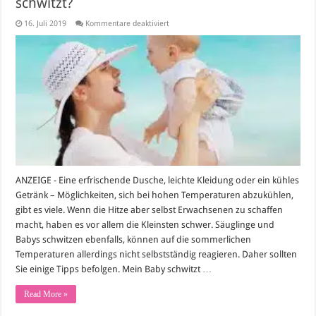
schwitzt?
für
16. Juli 2019
Kommentare deaktiviert
Was
können
Eltern
tun,
wenn
das
Baby
schwitzt?
ANZEIGE - Eine erfrischende Dusche, leichte Kleidung oder ein kühles
Getränk – Möglichkeiten, sich bei hohen Temperaturen abzukühlen,
gibt es viele. Wenn die Hitze aber selbst Erwachsenen zu schaffen
macht, haben es vor allem die Kleinsten schwer. Säuglinge und
Babys schwitzen ebenfalls, können auf die sommerlichen
Temperaturen allerdings nicht selbstständig reagieren. Daher sollten
Sie einige Tipps befolgen. Mein Baby schwitzt …
Read More »