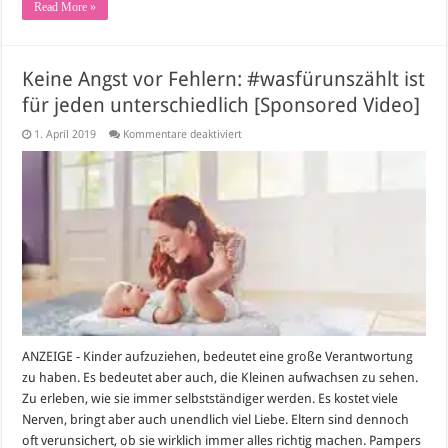
Read More »
Keine Angst vor Fehlern: #wasfürunszählt ist
für jeden unterschiedlich [Sponsored Video]
für
1. April 2019
Kommentare deaktiviert
Keine
Angst
vor
Fehlern:
#wasfürunszählt
ist
für
jeden
unterschiedlich
[Sponsored
Video]
ANZEIGE - Kinder aufzuziehen, bedeutet eine große Verantwortung
zu haben. Es bedeutet aber auch, die Kleinen aufwachsen zu sehen.
Zu erleben, wie sie immer selbstständiger werden. Es kostet viele
Nerven, bringt aber auch unendlich viel Liebe. Eltern sind dennoch
oft verunsichert, ob sie wirklich immer alles richtig machen. Pampers