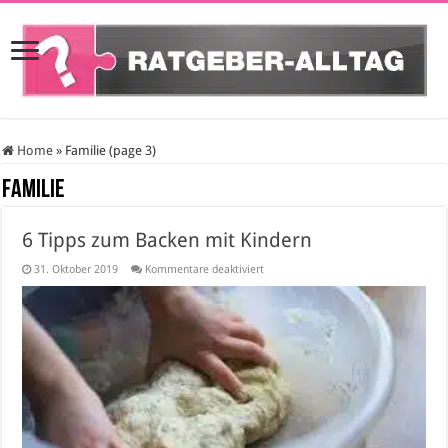
Home
»
Familie (page 3)
Familie
6 Tipps zum Backen mit Kindern
für
31. Oktober 2019
Kommentare deaktiviert
6
Tipps
zum
Backen
mit
Kindern