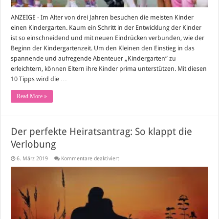
ANZEIGE - Im Alter von drei Jahren besuchen die meisten Kinder
einen Kindergarten. Kaum ein Schritt in der Entwicklung der Kinder
ist so einschneidend und mit neuen Eindrücken verbunden, wie der
Beginn der Kindergartenzeit. Um den Kleinen den Einstieg in das
spannende und aufregende Abenteuer „Kindergarten“ zu
erleichtern, können Eltern ihre Kinder prima unterstützen. Mit diesen
10 Tipps wird die …
Read More »
Der perfekte Heiratsantrag: So klappt die
Verlobung
für
6. März 2019
Kommentare deaktiviert
Der
perfekte
Heiratsantrag:
So
klappt
die
Verlobung