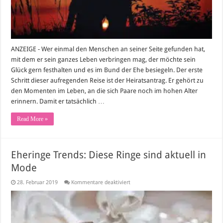
ANZEIGE - Wer einmal den Menschen an seiner Seite gefunden hat,
mit dem er sein ganzes Leben verbringen mag, der möchte sein
Glück gern festhalten und es im Bund der Ehe besiegeln. Der erste
Schritt dieser aufregenden Reise ist der Heiratsantrag. Er gehört zu
den Momenten im Leben, an die sich Paare noch im hohen Alter
erinnern. Damit er tatsächlich …
Read More »
Eheringe Trends: Diese Ringe sind aktuell in
Mode
für
28. Februar 2019
Kommentare deaktiviert
Eheringe
Trends:
Diese
Ringe
sind
aktuell