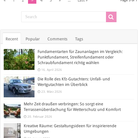
«
1
2
4
5
»
...
Last »
Page 3 of 7
Recent
Popular
Comments
Tags
Fundamentarten für Zaunanlagen im Vergleich:
Punktfundament, Streifenfundament oder
Schraubfundament richtig wählen
16. April 2026
Die Rolle des Kfz-Gutachters: Unfall- und
Wertgutachten im Überblick
23. März 2026
Mehr Zeit draußen verbringen: So sorgt eine
Terrassenüberdachung für Wetterschutz und Komfort
20. Februar 2026
Kreative Räume: Gestaltungsideen für inspirierende
Umgebungen