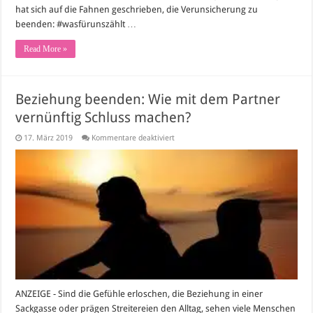
hat sich auf die Fahnen geschrieben, die Verunsicherung zu
beenden: #wasfürunszählt …
Read More »
Beziehung beenden: Wie mit dem Partner
vernünftig Schluss machen?
für
17. März 2019
Kommentare deaktiviert
Beziehung
beenden:
Wie
mit
dem
Partner
vernünftig
Schluss
machen?
ANZEIGE - Sind die Gefühle erloschen, die Beziehung in einer
Sackgasse oder prägen Streitereien den Alltag, sehen viele Menschen