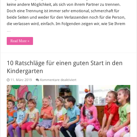
keine andere Möglichkeit, als sich von ihrem Partner zu trennen.
Doch eine Trennung ist immer sehr emotional, schmerzhaft für
beide Seiten und weder für den Verlassenden noch für die Person,
die verlassen wird, einfach. Im Folgenden zeigen wir, wie Sie Ihrem
…
Read More »
10 Ratschläge für einen guten Start in den
Kindergarten
für
11. März 2019
Kommentare deaktiviert
10
Ratschläge
für
einen
guten
Start
in
den
Kindergarten