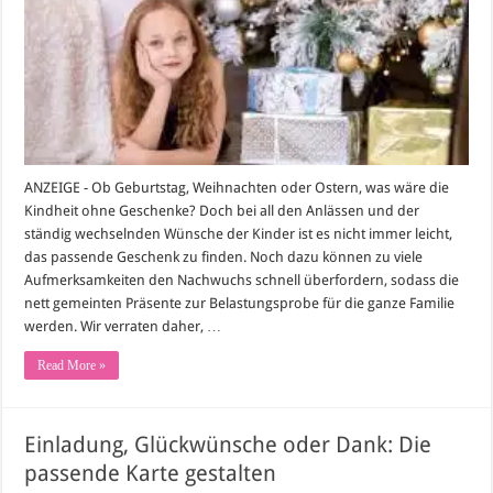
sollten
Sie
beim
Schenken
beachten
ANZEIGE - Ob Geburtstag, Weihnachten oder Ostern, was wäre die
Kindheit ohne Geschenke? Doch bei all den Anlässen und der
ständig wechselnden Wünsche der Kinder ist es nicht immer leicht,
das passende Geschenk zu finden. Noch dazu können zu viele
Aufmerksamkeiten den Nachwuchs schnell überfordern, sodass die
nett gemeinten Präsente zur Belastungsprobe für die ganze Familie
werden. Wir verraten daher, …
Read More »
Einladung, Glückwünsche oder Dank: Die
passende Karte gestalten