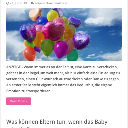
für
23. Juli 2019
Kommentare deaktiviert
Einladung,
Glückwünsche
oder
Dank:
Die
passende
Karte
gestalten
ANZEIGE - Wann immer es an der Zeit ist, eine Karte zu verschicken,
geht es in der Regel um weit mehr, als nur einfach eine Einladung zu
versenden, einen Glückwunsch auszudrücken oder Danke zu sagen.
An erster Stelle steht eigentlich immer das Bedürfnis, die eigene
Emotion zu transportieren.
Read More »
Was können Eltern tun, wenn das Baby