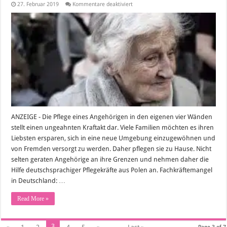
für
27. Februar 2019
Kommentare deaktiviert
24
Stunden
Pflege
zu
Hause:
deutschsprachige
Pflegekräfte
aus
Polen
unterstützen
ANZEIGE - Die Pflege eines Angehörigen in den eigenen vier Wänden
stellt einen ungeahnten Kraftakt dar. Viele Familien möchten es ihren
Liebsten ersparen, sich in eine neue Umgebung einzugewöhnen und
von Fremden versorgt zu werden. Daher pflegen sie zu Hause. Nicht
selten geraten Angehörige an ihre Grenzen und nehmen daher die
Hilfe deutschsprachiger Pflegekräfte aus Polen an. Fachkräftemangel
in Deutschland: …
Read More »
3