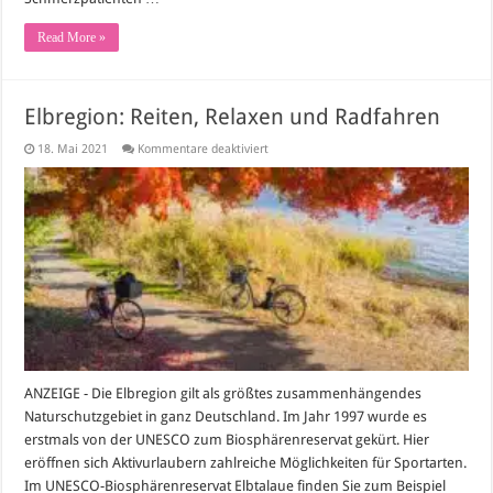
Read More »
Elbregion: Reiten, Relaxen und Radfahren
für
18. Mai 2021
Kommentare deaktiviert
Elbregion:
Reiten,
Relaxen
und
Radfahren
ANZEIGE - Die Elbregion gilt als größtes zusammenhängendes
Naturschutzgebiet in ganz Deutschland. Im Jahr 1997 wurde es
erstmals von der UNESCO zum Biosphärenreservat gekürt. Hier
eröffnen sich Aktivurlaubern zahlreiche Möglichkeiten für Sportarten.
Im UNESCO-Biosphärenreservat Elbtalaue finden Sie zum Beispiel