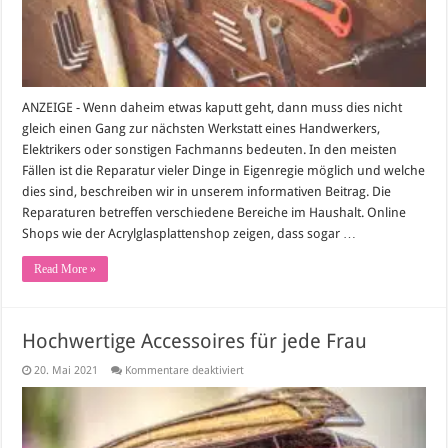
zu
Hause
ANZEIGE - Wenn daheim etwas kaputt geht, dann muss dies nicht
gleich einen Gang zur nächsten Werkstatt eines Handwerkers,
Elektrikers oder sonstigen Fachmanns bedeuten. In den meisten
Fällen ist die Reparatur vieler Dinge in Eigenregie möglich und welche
dies sind, beschreiben wir in unserem informativen Beitrag. Die
Reparaturen betreffen verschiedene Bereiche im Haushalt. Online
Shops wie der Acrylglasplattenshop zeigen, dass sogar …
Read More »
Hochwertige Accessoires für jede Frau
für
20. Mai 2021
Kommentare deaktiviert
Hochwertige
Accessoires
für
jede
Frau