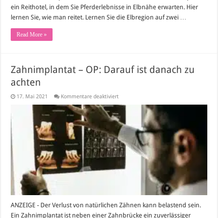
ein Reithotel, in dem Sie Pferderlebnisse in Elbnähe erwarten. Hier
lernen Sie, wie man reitet. Lernen Sie die Elbregion auf zwei …
Read More »
Zahnimplantat – OP: Darauf ist danach zu
achten
für
17. Mai 2021
Kommentare deaktiviert
Zahnimplantat
–
OP:
Darauf
ist
danach
zu
achten
ANZEIGE - Der Verlust von natürlichen Zähnen kann belastend sein.
Ein Zahnimplantat ist neben einer Zahnbrücke ein zuverlässiger