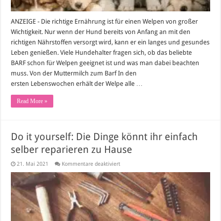
ANZEIGE - Die richtige Ernährung ist für einen Welpen von großer
Wichtigkeit. Nur wenn der Hund bereits von Anfang an mit den
richtigen Nährstoffen versorgt wird, kann er ein langes und gesundes
Leben genießen. Viele Hundehalter fragen sich, ob das beliebte
BARF schon für Welpen geeignet ist und was man dabei beachten
muss. Von der Muttermilch zum Barf In den
ersten Lebenswochen erhält der Welpe alle …
Read More »
Do it yourself: Die Dinge könnt ihr einfach
selber reparieren zu Hause
für
21. Mai 2021
Kommentare deaktiviert
Do it yourself:
Die
Dinge
könnt
ihr
einfach
selber
reparieren