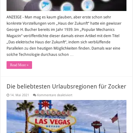
ANZEIGE - Man mag es kaum glauben, aber erste schon sehr
konkrete Vorstellungen vom „Haus der Zukunft“ hatte ein gewisser
George H. Bucher bereits im Jahr 1939. Im „Popular Mechanics
Magazin“ veröffentlichte dieser damals einen Artikel mit dem Titel
„Das elektrische Haus der Zukunft“, indem sich verblüffende
Parallelen zu den heutigen Möglichkeiten finden. Damals war eine
solche Technologie durchaus schon …
Read More »
Die beliebtesten Urlaubsregionen für Zocker
für
14. Mai 2021
Kommentare deaktiviert
Die
beliebtesten
Urlaubsregionen
für
Zocker