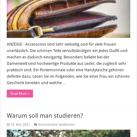
ANZEIGE - Accessoires sind sehr vielseitig und für viele Frauen
unerlässlich. Die schönen Teile vervollständigen ein jedes Outfit und
machen es dadurch einzigartig. Besonders beliebt bei der
Damenwelt sind hochwertige Produkte aus Leder, die zugleich sehr
praktisch sind. Ein Portemonnaie oder eine Handytasche gehören
definitiv dazu. Lesen Sie im Folgenden, wie Sie einer Frau ein schönes
Geschenk bereiten und welche …
Read More »
Warum soll man studieren?
für
19. Mai 2021
Kommentare deaktiviert
Warum
soll
man