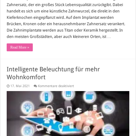
Zahnersatz, der ein großes Stück Lebensqualität zurückgibt. Dabei
handelt es sich um eine künstliche Zahnwurzel, die direkt in den
Kieferknochen eingepflanzt wird. Auf dem Implantat werden
Brücken, Kronen oder ein herausnehmbarer Zahnersatz verankert.
Die Zahnimplantate werden aus Titan oder Keramik hergestellt. In
den meisten Großstädten, aber auch kleineren Orten, ist …
Read More »
Intelligente Beleuchtung für mehr
Wohnkomfort
für
17. Mai 2021
Kommentare deaktiviert
Intelligente
Beleuchtung
für
mehr
Wohnkomfort