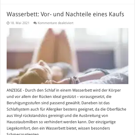
Wasserbett: Vor- und Nachteile eines Kaufs
für
18. Mai 2021
Kommentare deaktiviert
Wasserbett:
Vor-
und
Nachteile
eines
Kaufs
ANZEIGE - Durch den Schlaf in einem Wasserbett wird der Körper
und vor allem der Rücken ideal gestützt – vorausgesetzt, die
Beruhigungsstufen sind passend gewählt. Daneben ist das
Schlafsystem auch für Allergiker bestens geeignet, da die Oberfläche
aus Vinyl rückstandslos gereinigt und die Ausbreitung von
Hausstaubmilben so verhindert werden kann. Der einzigartige
Liegekomfort, den ein Wasserbett bietet, wissen besonders
Schmerzpatienten …