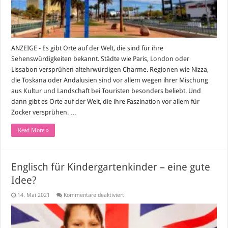
ANZEIGE - Es gibt Orte auf der Welt, die sind für ihre
Sehenswürdigkeiten bekannt. Städte wie Paris, London oder
Lissabon versprühen altehrwürdigen Charme. Regionen wie Nizza,
die Toskana oder Andalusien sind vor allem wegen ihrer Mischung
aus Kultur und Landschaft bei Touristen besonders beliebt. Und
dann gibt es Orte auf der Welt, die ihre Faszination vor allem für
Zocker versprühen. …
Read More »
Englisch für Kindergartenkinder – eine gute
Idee?
für
14. Mai 2021
Kommentare deaktiviert
Englisch
für
Kindergartenkinder
–
eine