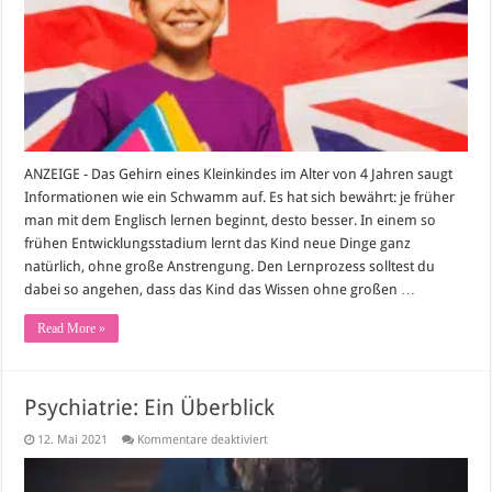
gute
Idee?
ANZEIGE - Das Gehirn eines Kleinkindes im Alter von 4 Jahren saugt
Informationen wie ein Schwamm auf. Es hat sich bewährt: je früher
man mit dem Englisch lernen beginnt, desto besser. In einem so
frühen Entwicklungsstadium lernt das Kind neue Dinge ganz
natürlich, ohne große Anstrengung. Den Lernprozess solltest du
dabei so angehen, dass das Kind das Wissen ohne großen …
Read More »
Psychiatrie: Ein Überblick
für
12. Mai 2021
Kommentare deaktiviert
Psychiatrie:
Ein
Überblick