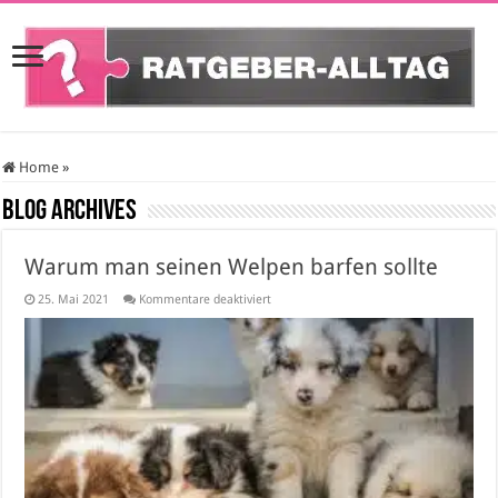
Home
»
Blog Archives
Warum man seinen Welpen barfen sollte
für
25. Mai 2021
Kommentare deaktiviert
Warum
man
seinen
Welpen
barfen
sollte