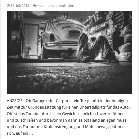
für
19. Juli 2018
Kommentare deaktiviert
Mehr
Komfort
für
die
Garage:
Die
Vorteile
eines
Garagentorantriebs
nutzen
ANZEIGE - Ob Garage oder Carport – ein Tor gehört in der heutigen
Zeit mit zur Grundausstattung für einen Unterstellplatz für das Auto.
Oft ist das Tor aber durch sein Gewicht ziemlich schwer zu öffnen
und zu schließen und bevor man dann selbst Hand anlegen muss
und das Tor nur mit Kraftanstrengung und Mühe bewegt, lohnt es
sich, auf ein …