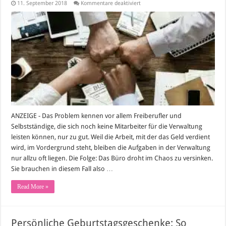
für
11. September 2018
Kommentare deaktiviert
So
organisieren
Sie
Ihr
Büro
ANZEIGE - Das Problem kennen vor allem Freiberufler und
Selbstständige, die sich noch keine Mitarbeiter für die Verwaltung
leisten können, nur zu gut. Weil die Arbeit, mit der das Geld verdient
wird, im Vordergrund steht, bleiben die Aufgaben in der Verwaltung
nur allzu oft liegen. Die Folge: Das Büro droht im Chaos zu versinken.
Sie brauchen in diesem Fall also …
Read More »
Persönliche Geburtstagsgeschenke: So