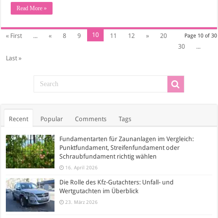
Read More »
10
« First
...
«
8
9
11
12
»
20
Page 10 of 30
30
...
Last »
Recent
Popular
Comments
Tags
Fundamentarten für Zaunanlagen im Vergleich:
Punktfundament, Streifenfundament oder
Schraubfundament richtig wählen
16. April 2026
Die Rolle des Kfz-Gutachters: Unfall- und
Wertgutachten im Überblick
23. März 2026