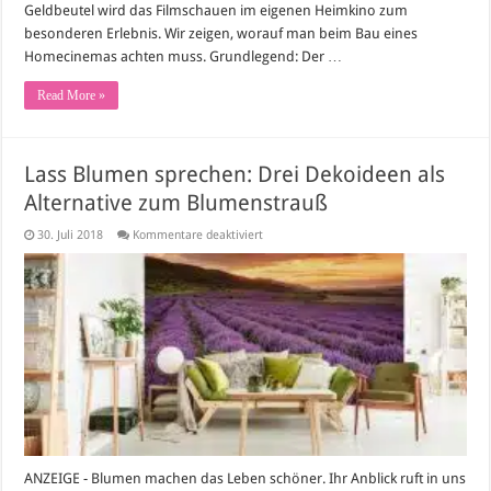
Geldbeutel wird das Filmschauen im eigenen Heimkino zum
besonderen Erlebnis. Wir zeigen, worauf man beim Bau eines
Homecinemas achten muss. Grundlegend: Der …
Read More »
Lass Blumen sprechen: Drei Dekoideen als
Alternative zum Blumenstrauß
für
30. Juli 2018
Kommentare deaktiviert
Lass
Blumen
sprechen:
Drei
Dekoideen
als
Alternative
zum
Blumenstrauß
ANZEIGE - Blumen machen das Leben schöner. Ihr Anblick ruft in uns