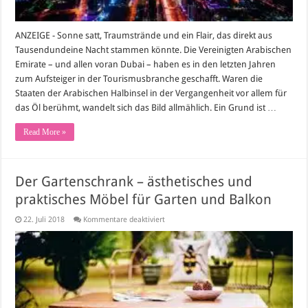
ANZEIGE - Sonne satt, Traumstrände und ein Flair, das direkt aus
Tausendundeine Nacht stammen könnte. Die Vereinigten Arabischen
Emirate – und allen voran Dubai – haben es in den letzten Jahren
zum Aufsteiger in der Tourismusbranche geschafft. Waren die
Staaten der Arabischen Halbinsel in der Vergangenheit vor allem für
das Öl berühmt, wandelt sich das Bild allmählich. Ein Grund ist …
Read More »
Der Gartenschrank – ästhetisches und
praktisches Möbel für Garten und Balkon
für
22. Juli 2018
Kommentare deaktiviert
Der
Gartenschrank
–
ästhetisches
und
praktisches
Möbel
für
Garten