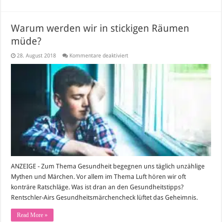
Warum werden wir in stickigen Räumen
müde?
für
28. August 2018
Kommentare deaktiviert
Warum
werden
wir
in
stickigen
Räumen
müde?
ANZEIGE - Zum Thema Gesundheit begegnen uns täglich unzählige
Mythen und Märchen. Vor allem im Thema Luft hören wir oft
konträre Ratschläge. Was ist dran an den Gesundheitstipps?
Rentschler-Airs Gesundheitsmärchencheck lüftet das Geheimnis.
Read More »