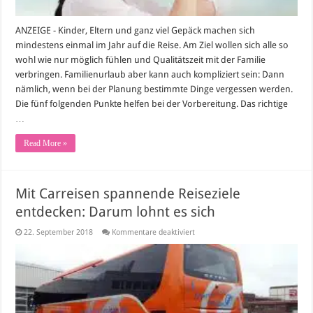
ANZEIGE - Kinder, Eltern und ganz viel Gepäck machen sich
mindestens einmal im Jahr auf die Reise. Am Ziel wollen sich alle so
wohl wie nur möglich fühlen und Qualitätszeit mit der Familie
verbringen. Familienurlaub aber kann auch kompliziert sein: Dann
nämlich, wenn bei der Planung bestimmte Dinge vergessen werden.
Die fünf folgenden Punkte helfen bei der Vorbereitung. Das richtige
…
Read More »
Mit Carreisen spannende Reiseziele
entdecken: Darum lohnt es sich
für
22. September 2018
Kommentare deaktiviert
Mit
Carreisen
spannende
Reiseziele
entdecken:
Darum
lohnt
es