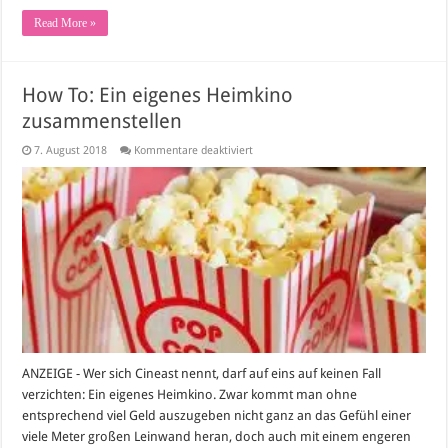
Read More »
How To: Ein eigenes Heimkino
zusammenstellen
für
7. August 2018
Kommentare deaktiviert
How
To:
Ein
eigenes
Heimkino
zusammenstellen
ANZEIGE - Wer sich Cineast nennt, darf auf eins auf keinen Fall
verzichten: Ein eigenes Heimkino. Zwar kommt man ohne
entsprechend viel Geld auszugeben nicht ganz an das Gefühl einer
viele Meter großen Leinwand heran, doch auch mit einem engeren