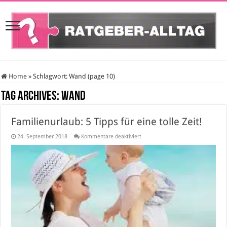
Home
»
Schlagwort:
Wand
(page 10)
Tag Archives:
Wand
Familienurlaub: 5 Tipps für eine tolle Zeit!
für
24. September 2018
Kommentare deaktiviert
Familienurlaub:
5
Tipps
für
eine
tolle
Zeit!