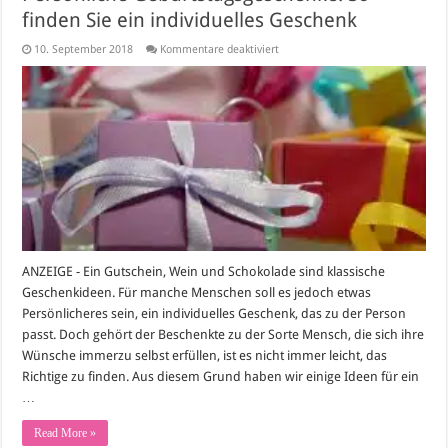
finden Sie ein individuelles Geschenk
für
10. September 2018
Kommentare deaktiviert
Persönliche
Geburtstagsgeschenke:
So
finden
Sie
ein
individuelles
Geschenk
ANZEIGE - Ein Gutschein, Wein und Schokolade sind klassische
Geschenkideen. Für manche Menschen soll es jedoch etwas
Persönlicheres sein, ein individuelles Geschenk, das zu der Person
passt. Doch gehört der Beschenkte zu der Sorte Mensch, die sich ihre
Wünsche immerzu selbst erfüllen, ist es nicht immer leicht, das
Richtige zu finden. Aus diesem Grund haben wir einige Ideen für ein
…
Read More »