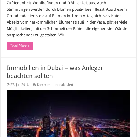
Zufriedenheit, Wohlbefinden und Fröhlichkeit aus. Auch
Stimmungen werden durch Blumen positiv beeinflusst. Aus diesem
Grund möchten viele auf Blumen in ihrem Alltag nicht verzichten.
Abseits vom herkömmlichen Blumenstrauß in der Vase, gibt es viele
Möglichkeiten, mit der Schönheit der Blüten die eigenen vier Wände
ansprechender zu gestalten. Wir …
Read More »
Immobilien in Dubai – was Anleger
beachten sollten
für
27. Juli 2018
Kommentare deaktiviert
Immobilien
in
Dubai
–
was
Anleger
beachten
sollten