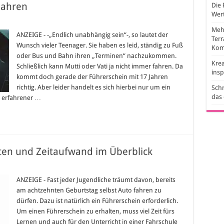
Jahren
Die 
Wert
Mehr
ANZEIGE - -„Endlich unabhängig sein“-, so lautet der
Ter
hein
Wunsch vieler Teenager. Sie haben es leid, ständig zu Fuß
Kom
oder Bus und Bahn ihren „Terminen“ nachzukommen.
Krea
Schließlich kann Mutti oder Vati ja nicht immer fahren. Da
ins
kommt doch gerade der Führerschein mit 17 Jahren
richtig. Aber leider handelt es sich hierbei nur um ein
Schr
das
n erfahrener …
ten und Zeitaufwand im Überblick
für
Führerschein
machen
ANZEIGE - Fast jeder Jugendliche träumt davon, bereits
–
am achtzehnten Geburtstag selbst Auto fahren zu
Kosten
und
dürfen. Dazu ist natürlich ein Führerschein erforderlich.
Zeitaufwand
Um einen Führerschein zu erhalten, muss viel Zeit fürs
im
Überblick
Lernen und auch für den Unterricht in einer Fahrschule