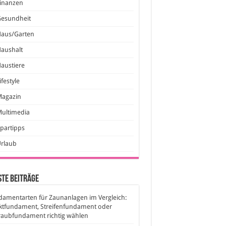
inanzen
Gesundheit
Haus/Garten
aushalt
austiere
ifestyle
Magazin
ultimedia
partipps
Urlaub
te Beiträge
amentarten für Zaunanlagen im Vergleich:
ktfundament, Streifenfundament oder
raubfundament richtig wählen