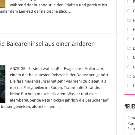
eude
F
während der Rushhour in den Städten und gereizte bis
tag
 hinter dem Lenkrad der neidische Blick …
H
H
ie Baleareninsel aus einer anderen
L
tsurlaub
M
ANZEIGE - Es steht wohl außer Frage, dass Mallorca zu
lorca:
einem der beliebtesten Reiseziele der Deutschen gehört.
S
eareninsel
Die faszinierende Insel hat sehr viel mehr zu bieten, als
nur die Partymeilen im Süden. Traumhafte Strände,
er
eren
kleine Buchten mit kristallklarem Wasser und eine
spektive
eben
atemberaubende Natur locken jährlich die Besucher auf
Neues
 besser genießen, als mit einem …
Fund
Pun
Sch