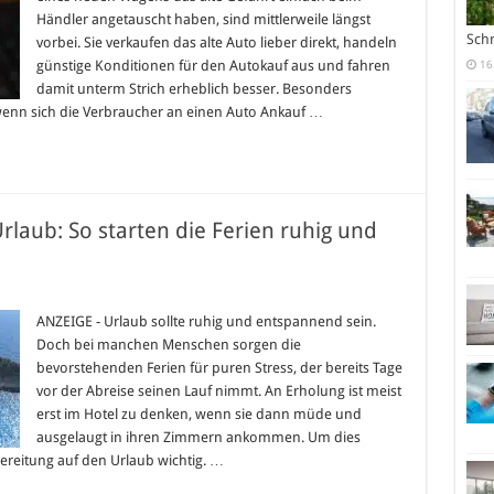
Händler angetauscht haben, sind mittlerweile längst
Sch
vorbei. Sie verkaufen das alte Auto lieber direkt, handeln
günstige Konditionen für den Autokauf aus und fahren
16
damit unterm Strich erheblich besser. Besonders
wenn sich die Verbraucher an einen Auto Ankauf …
Urlaub: So starten die Ferien ruhig und
tig
ereitet
ANZEIGE - Urlaub sollte ruhig und entspannend sein.
Doch bei manchen Menschen sorgen die
ub:
bevorstehenden Ferien für puren Stress, der bereits Tage
vor der Abreise seinen Lauf nimmt. An Erholung ist meist
ten
erst im Hotel zu denken, wenn sie dann müde und
en
g
ausgelaugt in ihren Zimmern ankommen. Um dies
rbereitung auf den Urlaub wichtig. …
spannt