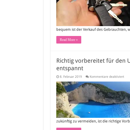
bequem ist der Verkauf des Gebrauchten, 
Read More »
Richtig vorbereitet für den 
entspannt
für
8. Februar 2019
Kommentare deaktiviert
Rich
vorb
für
den
Urla
So
star
die
Feri
ruhi
und
zukünftig zu vermeiden, ist die richtige Vo
ent