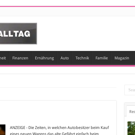
eit
Finanzen
Ernährung
Auto
Technik
Familie
Magazin
Re
ANZEIGE - Die Zeiten, in welchen Autobesitzer beim Kauf
eines neuen Wagens das alte Gefährt einfach beim
rkauf