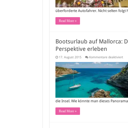
Fr
im
All
überforderte Autofahrer. Nicht selten folgt
Read More »
Bootsurlaub auf Mallorca: D
Perspektive erleben
für
17. August 2015
Kommentare deaktiviert
Boo
auf
Mal
Die
Bal
aus
ein
and
Per
erl
die Insel. Wie könnte man dieses Panorama
Read More »