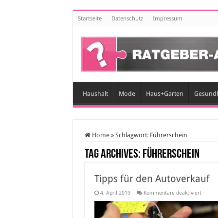
Startseite
Datenschutz
Impressum
Haushalt
Mode
Haus+Garten
Gesundh
Home
»
Schlagwort:
Führerschein
Tag Archives:
Führerschein
Tipps für den Autoverkauf
für
4. April 2019
Kommentare deaktiviert
Tipps
für
den
Autove