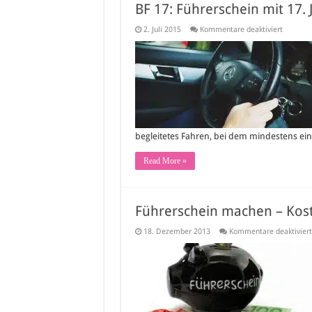
BF 17: Führerschein mit 17. 
für
2. Juli 2015
Kommentare deaktiviert
BF
17:
Führersc
mit
17.
Jahren
begleitetes Fahren, bei dem mindestens ei
Read More »
Führerschein machen – Kos
18. Dezember 2013
Kommentare deaktiviert