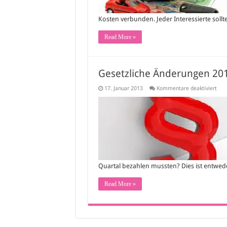
Kosten verbunden. Jeder Interessierte sollt
Read More »
Gesetzliche Änderungen 2013
für
17. Januar 2013
Kommentare deaktiviert
Gese
Änd
201
–
wor
soll
Sie
sich
eins
Quartal bezahlen mussten? Dies ist entwe
Read More »