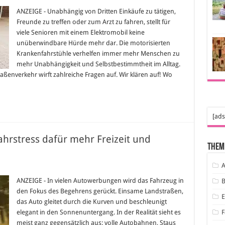
Im
Elektromobil
ANZEIGE - Unabhängig von Dritten Einkäufe zu tätigen,
unterwegs:
Freunde zu treffen oder zum Arzt zu fahren, stellt für
Worauf
muss
viele Senioren mit einem Elektromobil keine
ich
unüberwindbare Hürde mehr dar. Die motorisierten
im
Straßenverkehr
Krankenfahrstühle verhelfen immer mehr Menschen zu
achten?
mehr Unabhängigkeit und Selbstbestimmtheit im Alltag.
ßenverkehr wirft zahlreiche Fragen auf. Wir klären auf! Wo
[ads
hrstress dafür mehr Freizeit und
Them
A
nk
orroller
ANZEIGE - In vielen Autowerbungen wird das Fahrzeug in
B
niger
den Fokus des Begehrens gerückt. Einsame Landstraßen,
rstress
für
das Auto gleitet durch die Kurven und beschleunigt
hr
elegant in den Sonnenuntergang. In der Realität sieht es
F
izeit
d
meist ganz gegensätzlich aus: volle Autobahnen, Staus