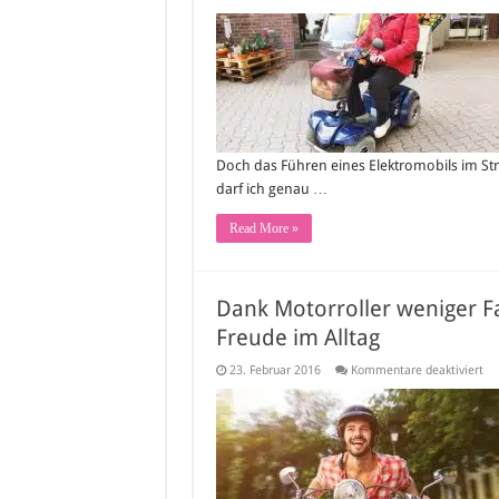
Doch das Führen eines Elektromobils im Stra
darf ich genau …
Read More »
Dank Motorroller weniger Fa
Freude im Alltag
für
23. Februar 2016
Kommentare deaktiviert
Da
Mot
we
Fah
da
me
Fre
un