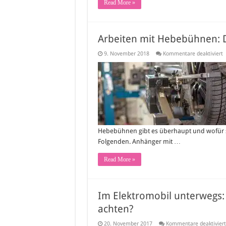
Read More »
Arbeiten mit Hebebühnen: Da
f
9. November 2018
Kommentare deaktiviert
A
m
H
D
r
M
f
j
B
Hebebühnen gibt es überhaupt und wofür sin
Folgenden. Anhänger mit …
Read More »
Im Elektromobil unterwegs:
achten?
20. November 2017
Kommentare deaktiviert