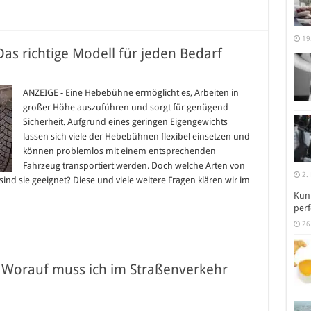
19
s richtige Modell für jeden Bedarf
ür
rbeiten
it
ANZEIGE - Eine Hebebühne ermöglicht es, Arbeiten in
ebebühnen:
großer Höhe auszuführen und sorgt für genügend
as
ichtige
Sicherheit. Aufgrund eines geringen Eigengewichts
odell
lassen sich viele der Hebebühnen flexibel einsetzen und
ür
eden
können problemlos mit einem entsprechenden
edarf
Fahrzeug transportiert werden. Doch welche Arten von
2.
d sie geeignet? Diese und viele weitere Fragen klären wir im
Kunt
perf
26
 Worauf muss ich im Straßenverkehr
für