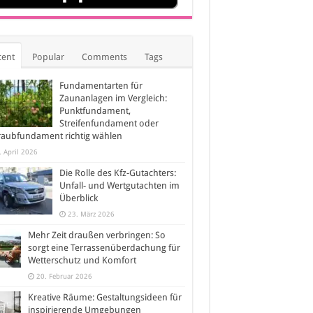
cent
Popular
Comments
Tags
Fundamentarten für
Zaunanlagen im Vergleich:
Punktfundament,
Streifenfundament oder
raubfundament richtig wählen
. April 2026
Die Rolle des Kfz-Gutachters:
Unfall- und Wertgutachten im
Überblick
23. März 2026
Mehr Zeit draußen verbringen: So
sorgt eine Terrassenüberdachung für
Wetterschutz und Komfort
20. Februar 2026
Kreative Räume: Gestaltungsideen für
inspirierende Umgebungen