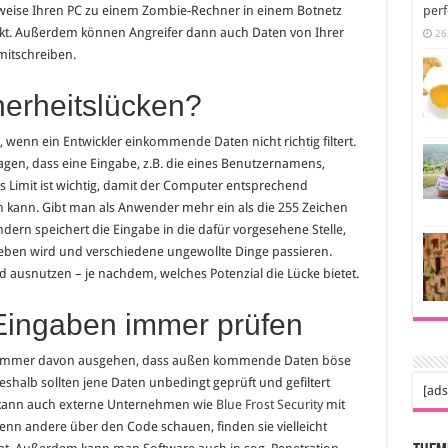
sweise Ihren PC zu einem Zombie-Rechner in einem Botnetz
perf
ckt. Außerdem können Angreifer dann auch Daten von Ihrer
26
mitschreiben.
herheitslücken?
 wenn ein Entwickler einkommende Daten nicht richtig filtert.
en, dass eine Eingabe, z.B. die eines Benutzernamens,
s Limit ist wichtig, damit der Computer entsprechend
en kann. Gibt man als Anwender mehr ein als die 255 Zeichen
ern speichert die Eingabe in die dafür vorgesehene Stelle,
ieben wird und verschiedene ungewollte Dinge passieren.
 ausnutzen – je nachdem, welches Potenzial die Lücke bietet.
 Eingaben immer prüfen
kler immer davon ausgehen, dass außen kommende Daten böse
shalb sollten jene Daten unbedingt geprüft und gefiltert
[ads
kann auch externe Unternehmen wie
Blue Frost Security
mit
nn andere über den Code schauen, finden sie vielleicht