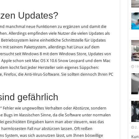
nzen Updates?
und manchmal neue Funktionen zu ergänzen und damit die
n. Allerdings empfinden viele Nutzer die vielen Updates als
m Betriebssystem keine einheitliche Schnittstelle für Updates
 mit seinem Paketsystem, allerdings hat Linux auf dem
versucht seit Windows 8 mit dem Windows Store, Updates von
das Apple schon seit Mac OS X 10.6 Snow Leopard und dem Mac
19
zdem kocht fast jeder Hersteller sein eigenes Süppchen:
 Firefox, die Anti-Virus-Software. Sie sollten dennoch Ihren PC
ind gefährlich
 Fehler wie ungewolltes Verhalten oder Abstürze, sondern
ine Bugs im klassischen Sinne, da die Software unter normalen
Bei geschickten Eingaben kann man aber steuern, was das
2.
rmlosesten Fall nur abstürzen lassen. Oft reißen
ins System, was sich ausnutzen lässt, um Ihnen böswillige
Kunt