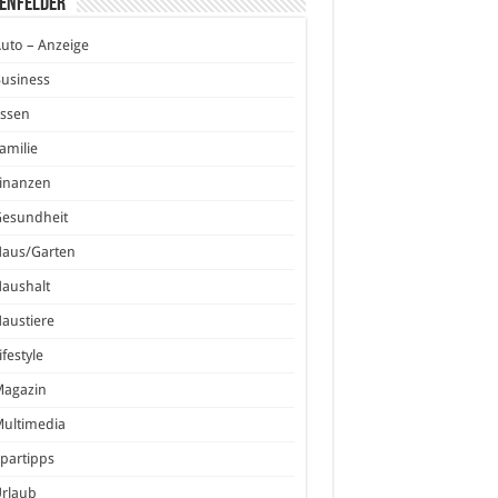
enfelder
uto – Anzeige
usiness
Essen
amilie
inanzen
Gesundheit
Haus/Garten
aushalt
austiere
ifestyle
Magazin
ultimedia
partipps
Urlaub