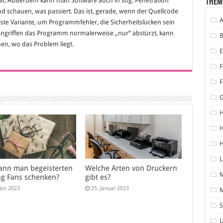
at. Außerdem kann man Software auch in sog. Penetration
Them
 schauen, was passiert. Das ist, gerade, wenn der Quellcode
A
llste Variante, um Programmfehler, die Sicherheitslücken sein
Angriffen das Programm normalerweise „nur“ abstürzt, kann
B
en, wo das Problem liegt.
F
F
H
H
L
ann man begeisterten
Welche Arten von Druckern
g Fans schenken?
gibt es?
ärz 2023
25. Januar 2023
M
S