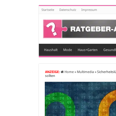
Startseite
Datenschutz
Impressum
Haushalt
Mode
Haus+Garten
Gesundh
ANZEIGE:
Home
»
Multimedia
»
Sicherheits
sollten