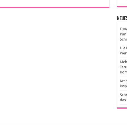
Neues
Fund
Pun
Sch
Die 
Wert
Mehr
Ter
Kom
Krea
ins
Schr
das