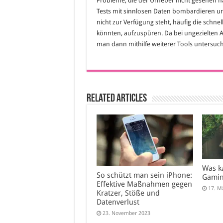
Probleme, die der Urheber nicht gesehen h
Tests mit sinnlosen Daten bombardieren und
nicht zur Verfügung steht, häufig die schne
könnten, aufzuspüren. Da bei ungezielten 
man dann mithilfe weiterer Tools untersuch
Related Articles
Was k
So schützt man sein iPhone:
Gamin
Effektive Maßnahmen gegen
17. M
Kratzer, Stöße und
Datenverlust
23. November 2023