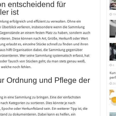
n entscheidend für
er ist
19
lung erfolgreich und effizient zu verwalten. Ohne ein
 Überblick verlieren, insbesondere wenn die Sammlung
e Gegenstände an einem festen Platz zu haben, sondern auch
rtieren. Diese können nach Art, Größe, Herkunft oder Wert
lung erlaubt es, einzelne Stücke schnell zu finden und ihren
inaus hilft Organisation dabei, die Sammlung gegenüber
räsentieren. Wer seine Sammlung systematisch erfasst, hat
oder Tausch von Stücken geht, da man stets genau weiß,
2.
 welche noch fehlen.
Kunt
perf
ur Ordnung und Pflege der
26
g in eine Sammlung zu bringen. Eine der einfachsten
nach Kategorien zu sortieren. Dies könnte je nach
Epoche oder Herkunftsland sein. Ein weiterer Tipp ist, die
stand zu dokumentieren. Dabei kann es helfen, ein