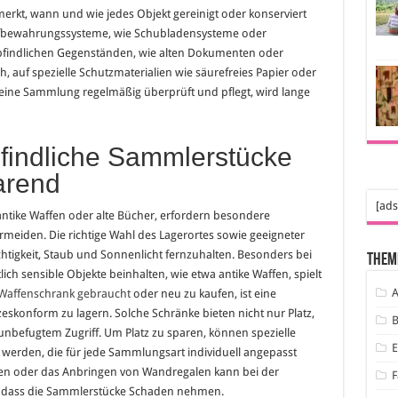
rkt, wann und wie jedes Objekt gereinigt oder konserviert
ufbewahrungssysteme, wie Schubladensysteme oder
mpfindlichen Gegenständen, wie alten Dokumenten oder
, auf spezielle Schutzmaterialien wie säurefreies Papier oder
 seine Sammlung regelmäßig überprüft und pflegt, wird lange
findliche Sammlerstücke
arend
[ads
tike Waffen oder alte Bücher, erfordern besondere
eiden. Die richtige Wahl des Lagerortes sowie geeigneter
tigkeit, Staub und Sonnenlicht fernzuhalten. Besonders bei
Them
ch sensible Objekte beinhalten, wie etwa antike Waffen, spielt
A
Waffenschrank gebraucht
oder neu zu kaufen, ist eine
zeskonform zu lagern. Solche Schränke bieten nicht nur Platz,
B
befugtem Zugriff. Um Platz zu sparen, können spezielle
werden, die für jede Sammlungsart individuell angepasst
en oder das Anbringen von Wandregalen kann bei der
F
e dass die Sammlerstücke Schaden nehmen.