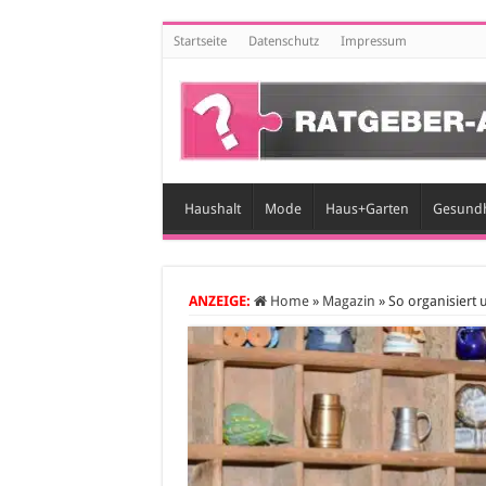
Startseite
Datenschutz
Impressum
Haushalt
Mode
Haus+Garten
Gesundh
ANZEIGE:
Home
»
Magazin
»
So organisiert