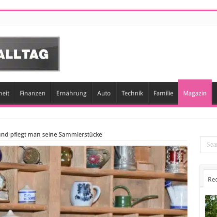
eit
Finanzen
Ernährung
Auto
Technik
Familie
Magazin
 und pflegt man seine Sammlerstücke
Re