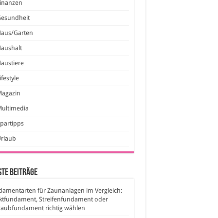
inanzen
Gesundheit
Haus/Garten
aushalt
austiere
ifestyle
Magazin
ultimedia
partipps
Urlaub
te Beiträge
amentarten für Zaunanlagen im Vergleich:
ktfundament, Streifenfundament oder
raubfundament richtig wählen