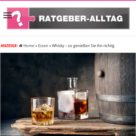
ANZEIGE:
Home
»
Essen
»
Whisky – so genießen Sie ihn richtig