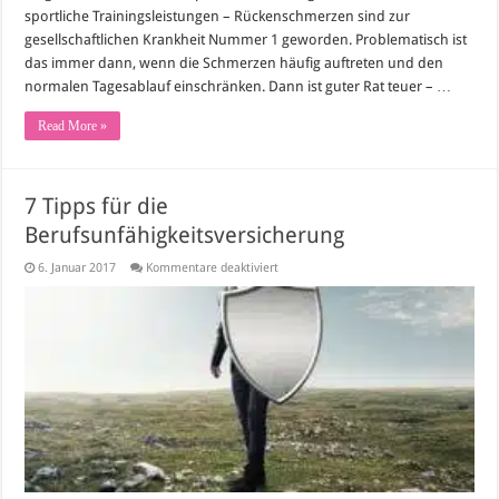
sportliche Trainingsleistungen – Rückenschmerzen sind zur
gesellschaftlichen Krankheit Nummer 1 geworden. Problematisch ist
das immer dann, wenn die Schmerzen häufig auftreten und den
normalen Tagesablauf einschränken. Dann ist guter Rat teuer – …
Read More »
7 Tipps für die
Berufsunfähigkeitsversicherung
für
6. Januar 2017
Kommentare deaktiviert
7
Tipps
für
die
Berufsunfähigkeitsversicherung