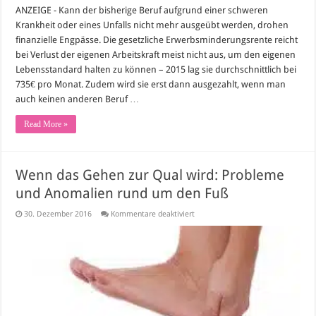
ANZEIGE - Kann der bisherige Beruf aufgrund einer schweren
Krankheit oder eines Unfalls nicht mehr ausgeübt werden, drohen
finanzielle Engpässe. Die gesetzliche Erwerbsminderungsrente reicht
bei Verlust der eigenen Arbeitskraft meist nicht aus, um den eigenen
Lebensstandard halten zu können – 2015 lag sie durchschnittlich bei
735€ pro Monat. Zudem wird sie erst dann ausgezahlt, wenn man
auch keinen anderen Beruf …
Read More »
Wenn das Gehen zur Qual wird: Probleme
und Anomalien rund um den Fuß
für
30. Dezember 2016
Kommentare deaktiviert
Wenn
das
Gehen
zur
Qual
wird:
Probleme
und
Anomalien
rund
um