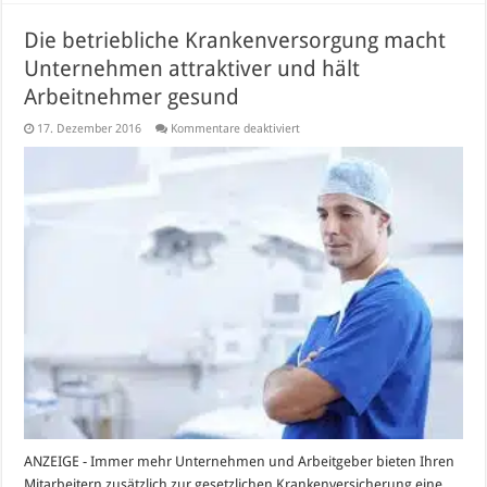
Die betriebliche Krankenversorgung macht
Unternehmen attraktiver und hält
Arbeitnehmer gesund
für
17. Dezember 2016
Kommentare deaktiviert
Die
betriebliche
Krankenversorgung
macht
Unternehmen
attraktiver
und
hält
Arbeitnehmer
gesund
ANZEIGE - Immer mehr Unternehmen und Arbeitgeber bieten Ihren
Mitarbeitern zusätzlich zur gesetzlichen Krankenversicherung eine