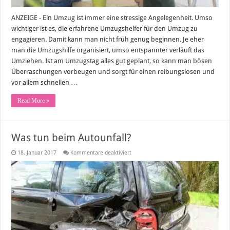
ANZEIGE - Ein Umzug ist immer eine stressige Angelegenheit. Umso
wichtiger ist es, die erfahrene Umzugshelfer für den Umzug zu
engagieren. Damit kann man nicht früh genug beginnen. Je eher
man die Umzugshilfe organisiert, umso entspannter verläuft das
Umziehen. Ist am Umzugstag alles gut geplant, so kann man bösen
Überraschungen vorbeugen und sorgt für einen reibungslosen und
vor allem schnellen …
Read More »
Was tun beim Autounfall?
für
18. Januar 2017
Kommentare deaktiviert
Was
tun
beim
Autounfall?