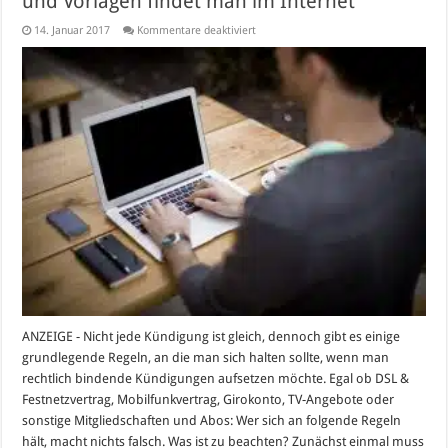
und Vorlagen findet man im Internet
für
14. Januar 2017
Kommentare deaktiviert
Das
perfekte
Kündigungsschreiben:
Muster
und
Vorlagen
findet
man
im
Internet
ANZEIGE - Nicht jede Kündigung ist gleich, dennoch gibt es einige
grundlegende Regeln, an die man sich halten sollte, wenn man
rechtlich bindende Kündigungen aufsetzen möchte. Egal ob DSL &
Festnetzvertrag, Mobilfunkvertrag, Girokonto, TV-Angebote oder
sonstige Mitgliedschaften und Abos: Wer sich an folgende Regeln
hält, macht nichts falsch. Was ist zu beachten? Zunächst einmal muss