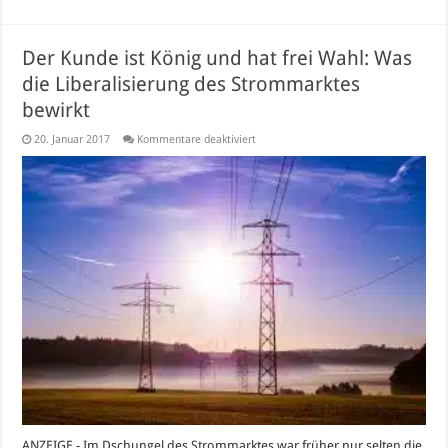
Der Kunde ist König und hat frei Wahl: Was
die Liberalisierung des Strommarktes
bewirkt
für
20. Januar 2017
Kommentare deaktiviert
Der
Kunde
ist
König
und
hat
frei
Wahl:
Was
die
Liberalisierung
des
Strommarktes
bewirkt
ANZEIGE - Im Dschungel des Strommarktes war früher nur selten die