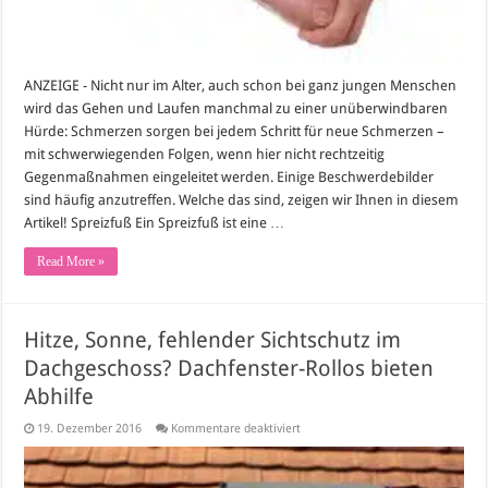
den
Fuß
ANZEIGE - Nicht nur im Alter, auch schon bei ganz jungen Menschen
wird das Gehen und Laufen manchmal zu einer unüberwindbaren
Hürde: Schmerzen sorgen bei jedem Schritt für neue Schmerzen –
mit schwerwiegenden Folgen, wenn hier nicht rechtzeitig
Gegenmaßnahmen eingeleitet werden. Einige Beschwerdebilder
sind häufig anzutreffen. Welche das sind, zeigen wir Ihnen in diesem
Artikel! Spreizfuß Ein Spreizfuß ist eine …
Read More »
Hitze, Sonne, fehlender Sichtschutz im
Dachgeschoss? Dachfenster-Rollos bieten
Abhilfe
für
19. Dezember 2016
Kommentare deaktiviert
Hitze,
Sonne,
fehlender
Sichtschutz