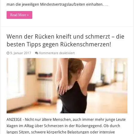
man die jeweiligen Mindestvertragslaufzeiten einhalten. …
Read More »
Wenn der Rücken kneift und schmerzt – die
besten Tipps gegen Rückenschmerzen!
für
9. Januar 2017
Kommentare deaktiviert
Wenn
der
Rücken
kneift
und
schmerzt
–
die
besten
Tipps
gegen
Rückenschmerzen!
ANZEIGE - Nicht nur ältere Menschen, auch immer mehr junge Leute
klagen im Alltag über Schmerzen in der Rückengegend. Ob durch
langes Sitzen, schwere körperliche Belastungen oder intensive