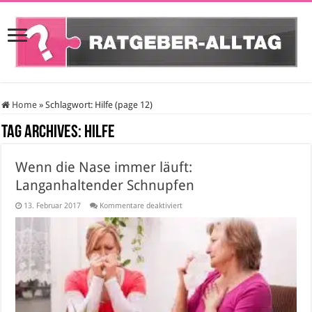
Home
»
Schlagwort:
Hilfe
(page 12)
Tag Archives:
Hilfe
Wenn die Nase immer läuft:
Langanhaltender Schnupfen
für
13. Februar 2017
Kommentare deaktiviert
Wenn
die
Nase
immer
läuft:
Langanhaltender
Schnupfen