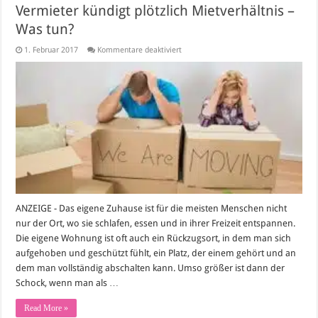
Vermieter kündigt plötzlich Mietverhältnis –
Was tun?
für
1. Februar 2017
Kommentare deaktiviert
Vermieter
kündigt
plötzlich
Mietverhältnis
–
Was
tun?
ANZEIGE - Das eigene Zuhause ist für die meisten Menschen nicht
nur der Ort, wo sie schlafen, essen und in ihrer Freizeit entspannen.
Die eigene Wohnung ist oft auch ein Rückzugsort, in dem man sich
aufgehoben und geschützt fühlt, ein Platz, der einem gehört und an
dem man vollständig abschalten kann. Umso größer ist dann der
Schock, wenn man als …
Read More »