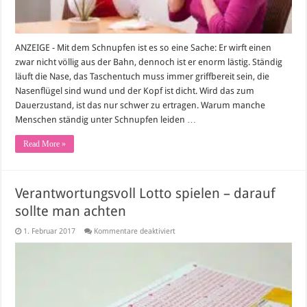
ANZEIGE - Mit dem Schnupfen ist es so eine Sache: Er wirft einen
zwar nicht völlig aus der Bahn, dennoch ist er enorm lästig. Ständig
läuft die Nase, das Taschentuch muss immer griffbereit sein, die
Nasenflügel sind wund und der Kopf ist dicht. Wird das zum
Dauerzustand, ist das nur schwer zu ertragen. Warum manche
Menschen ständig unter Schnupfen leiden …
Read More »
Verantwortungsvoll Lotto spielen – darauf
sollte man achten
für
1. Februar 2017
Kommentare deaktiviert
Verantwortungsvoll
Lotto
spielen
–
darauf
sollte
man
achten