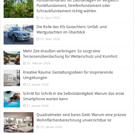
Fundamentarten für Zaunanlagen im Vergleich:
Punktfundament, Streifenfundament oder
Schraubfundament richtig wählen
16. April 2026
Die Rolle des Kfz-Gutachters: Unfall- und
Wertgutachten im Überblick
23. März 2026
Mehr Zeit draußen verbringen: So sorgt eine
Terrassenüberdachung für Wetterschutz und Komfort
20. Februar 2026
Kreative Räume: Gestaltungsideen für inspirierende
Umgebungen
22. Januar 2026
Schritt für Schritt in die Selbstständigkeit: Warum das erste
Smartphone warten kann
21. Januar 2026
Quadratmeter sind bares Geld: Warum eine präzise
Wohnflächenberechnung unverzichtbar ist
19. Januar 2026