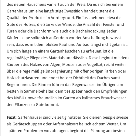
des neuen Häuschens variiert auch der Preis. Da es sich bei einem
Gartenhaus um eine langfristige Investition handelt, steht die
Qualität der Produkte im Vordergrund. Einfluss nehmen etwa die
Güte des Holzes, die Stärke der Wände, die Anzahl der Fenster und
Türen oder die Dachform wie auch die Dacheindeckung. Jeder
Käufer in spe sollte sich außerdem vor der Anschaffung bewusst
sein, dass es mit dem bloßen Kauf und Aufbau längst nicht getan ist.
Um sich lange an einem Gartenhäuschen zu erfreuen, ist die
regelmäßige Pflege des Materials unerlässlich. Diese beginnt mit dem
Säubern des Holzes von Algen, Moosen oder Vogelkot, reicht weiter
über die regelmäßige Imprägnierung mit offenporigen Farben oder
Holzschutzlasuren und endet bei der Dichtheit des Daches samt
Regenrinnen. Die Rinnen führen das Regenwasser im Übrigen am
besten in Sammelbehälter, damit es später nach den
Empfehlungen
des NABU
umweltfreundlich im Garten als kalkarmes Brauchwasser
den Pflanzen zu Gute kommt.
Fazit:
Gartenhäuser sind vielseitig nutzbar. Sie dienen beispielsweise
als Geräteschuppen oder Aufenthaltsort bei schlechtem Wetter. Um
späteren Problemen vorzubeugen, beginnt die Planung am besten