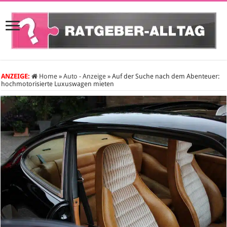
ANZEIGE:
Home
»
Auto - Anzeige
»
Auf der Suche nach dem Abenteuer:
hochmotorisierte Luxuswagen mieten