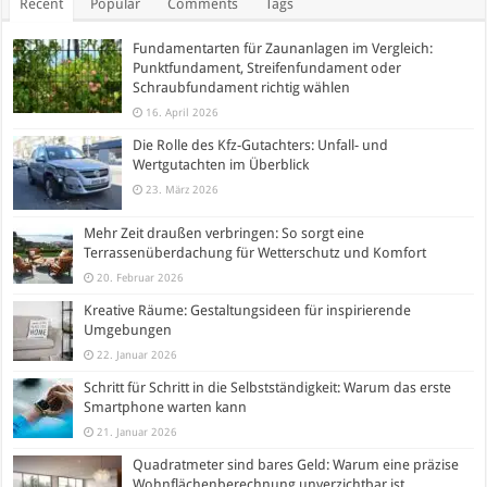
Recent
Popular
Comments
Tags
Fundamentarten für Zaunanlagen im Vergleich:
Punktfundament, Streifenfundament oder
Schraubfundament richtig wählen
16. April 2026
Die Rolle des Kfz-Gutachters: Unfall- und
Wertgutachten im Überblick
23. März 2026
Mehr Zeit draußen verbringen: So sorgt eine
Terrassenüberdachung für Wetterschutz und Komfort
20. Februar 2026
Kreative Räume: Gestaltungsideen für inspirierende
Umgebungen
22. Januar 2026
Schritt für Schritt in die Selbstständigkeit: Warum das erste
Smartphone warten kann
21. Januar 2026
Quadratmeter sind bares Geld: Warum eine präzise
Wohnflächenberechnung unverzichtbar ist