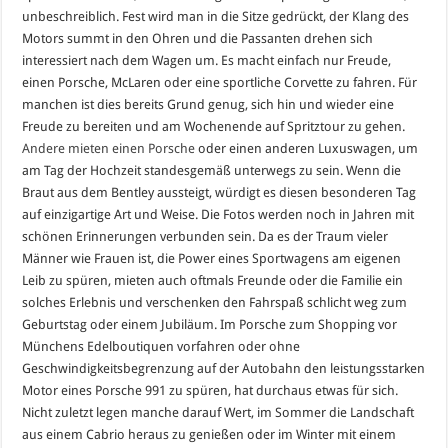
unbeschreiblich. Fest wird man in die Sitze gedrückt, der Klang des
Motors summt in den Ohren und die Passanten drehen sich
interessiert nach dem Wagen um. Es macht einfach nur Freude,
einen Porsche, McLaren oder eine sportliche Corvette zu fahren. Für
manchen ist dies bereits Grund genug, sich hin und wieder eine
Freude zu bereiten und am Wochenende auf Spritztour zu gehen.
Andere mieten einen Porsche
oder einen anderen Luxuswagen, um
am Tag der Hochzeit standesgemäß unterwegs zu sein. Wenn die
Braut aus dem Bentley aussteigt, würdigt es diesen besonderen Tag
auf einzigartige Art und Weise. Die Fotos werden noch in Jahren mit
schönen Erinnerungen verbunden sein. Da es der Traum vieler
Männer wie Frauen ist, die Power eines Sportwagens am eigenen
Leib zu spüren, mieten auch oftmals Freunde oder die Familie ein
solches Erlebnis und verschenken den Fahrspaß schlicht weg zum
Geburtstag oder einem Jubiläum. Im Porsche zum Shopping vor
Münchens Edelboutiquen vorfahren oder ohne
Geschwindigkeitsbegrenzung auf der Autobahn den leistungsstarken
Motor eines Porsche 991 zu spüren, hat durchaus etwas für sich.
Nicht zuletzt legen manche darauf Wert, im Sommer die Landschaft
aus einem Cabrio heraus zu genießen oder im Winter mit einem