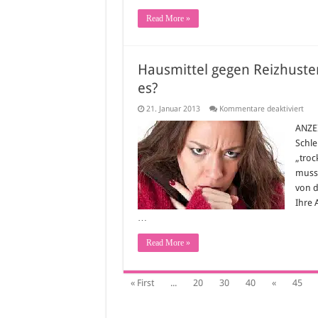
Read More »
Hausmittel gegen Reizhuste
es?
für
21. Januar 2013
Kommentare deaktiviert
Hau
geg
ANZEI
Reiz
Schle
–
wel
„troc
Reiz
muss 
Hau
gibt
von d
es?
Ihre 
…
Read More »
« First
...
20
30
40
«
45