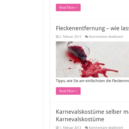
Read More »
Fleckenentfernung – wie las
für
2. Februar 2013
Kommentare deaktiviert
Flec
–
wie
lass
sich
Flec
entf
Tipps, wie Sie am einfachsten die Flecken
Read More »
Karnevalskostüme selber ma
Karnevalskostüme
für
1. Februar 2013
Kommentare deaktiviert