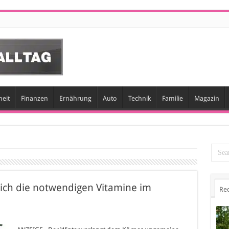
eit
Finanzen
Ernährung
Auto
Technik
Familie
Magazin
ich die notwendigen Vitamine im
Re
obst