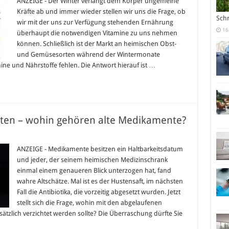
ANZEIGE - Der Winter verlangt dem Körper ungemeine
Kräfte ab und immer wieder stellen wir uns die Frage, ob
mme
Sch
wir mit der uns zur Verfügung stehenden Ernährung
16
überhaupt die notwendigen Vitamine zu uns nehmen
ndigen
ne
können. Schließlich ist der Markt an heimischen Obst-
?
und Gemüsesorten während der Wintermonate
ne und Nährstoffe fehlen. Die Antwort hierauf ist …
en – wohin gehören alte Medikamente?
tsorgung
n
ANZEIGE - Medikamente besitzen ein Haltbarkeitsdatum
dikamenten
und jeder, der seinem heimischen Medizinschrank
hin
einmal einem genaueren Blick unterzogen hat, fand
hören
wahre Altschätze. Mal ist es der Hustensaft, im nächsten
e
dikamente?
Fall die Antibiotika, die vorzeitig abgesetzt wurden. Jetzt
stellt sich die Frage, wohin mit den abgelaufenen
zlich verzichtet werden sollte? Die Überraschung dürfte Sie