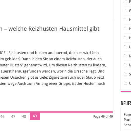
F
n – welche Reizhusten Hausmittel gibt
H
H
L
smittel
en
GE - Sie husten und husten andauernd, doch es wird kein
husten
im gebildet? Dann leiden Sie an einem Reizhusten, der auch
che
kener Husten“ genannt wird. Um diesen Reizhusten zu lindern,
M
husten
zuerst herausgefunden werden, worin die Ursache liegt. Und
smittel
S
iesen Ursachen gibt es viele: Zigarettenrauch oder Staub reizt
Atemwege Auch zum Anfang einer Grippe, ist der Husten noch
Neues
Fund
49
46
47
48
Page 49 of 49
Pun
Sch