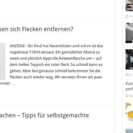
19
sen sich Flecken entfernen?
kenentfernung
ANZEIGE - Ihr Kind hat Nasenbluten und schon ist das
nagelneue T-Shirt versaut. Ein gemütlicher Abend zu
en
zweit und plötzlich kippt die Rotweinflasche um – auf
ken
dem hellen Teppich ein roter Fleck. So schnell kann es
ernen?
gehen. Aber fast genauso schnell bekommen Sie die
2.
Flecken auch wieder weg. Wir verraten Ihnen ein paar
monster …
Kunt
perf
26
chen – Tipps für selbstgemachte