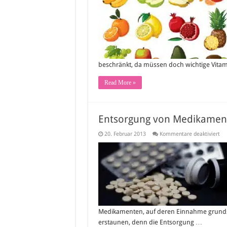
wie
beko
ich
die
notwe
Vitami
im
Winter
beschränkt, da müssen doch wichtige Vitami
Read More »
Entsorgung von Medikament
für
20. Februar 2013
Kommentare deaktiviert
En
vo
Me
–
wo
ge
alt
Me
Medikamenten, auf deren Einnahme grundsät
erstaunen, denn die Entsorgung …