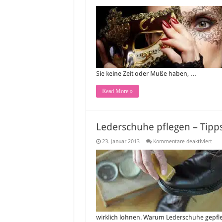
Kar
selb
mac
–
Tipp
für
sel
Kar
Sie keine Zeit oder Muße haben, …
Read More »
Lederschuhe pflegen – Tipps
für
23. Januar 2013
Kommentare deaktiviert
Led
pfle
–
Tipp
zur
rich
Pfle
von
Led
wirklich lohnen. Warum Lederschuhe gepfle