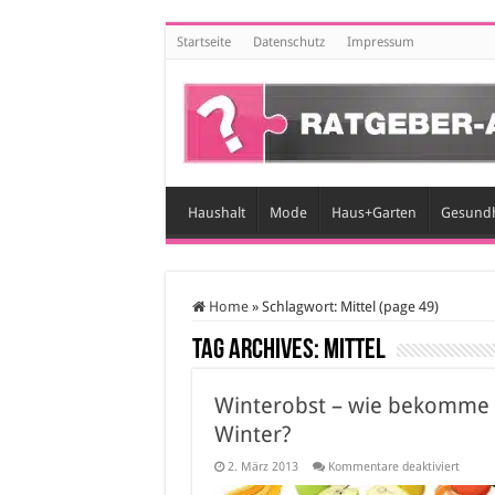
Startseite
Datenschutz
Impressum
Haushalt
Mode
Haus+Garten
Gesundh
Home
»
Schlagwort:
Mittel
(page 49)
Tag Archives:
Mittel
Winterobst – wie bekomme 
Winter?
für
2. März 2013
Kommentare deaktiviert
Winter
–