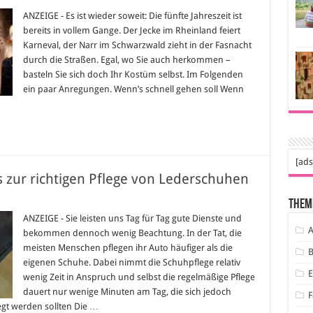
nevalskostüme
er
ANZEIGE - Es ist wieder soweit: Die fünfte Jahreszeit ist
hen
bereits in vollem Gange. Der Jecke im Rheinland feiert
s
Karneval, der Narr im Schwarzwald zieht in der Fasnacht
durch die Straßen. Egal, wo Sie auch herkommen –
bstgemachte
nevalskostüme
basteln Sie sich doch Ihr Kostüm selbst. Im Folgenden
ein paar Anregungen. Wenn’s schnell gehen soll Wenn
[ads
 zur richtigen Pflege von Lederschuhen
Them
erschuhe
gen
ANZEIGE - Sie leisten uns Tag für Tag gute Dienste und
A
bekommen dennoch wenig Beachtung. In der Tat, die
s
meisten Menschen pflegen ihr Auto häufiger als die
B
tigen
eigenen Schuhe. Dabei nimmt die Schuhpflege relativ
ge
wenig Zeit in Anspruch und selbst die regelmäßige Pflege
erschuhen
dauert nur wenige Minuten am Tag, die sich jedoch
F
gt werden sollten Die …