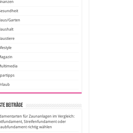
inanzen
Gesundheit
Haus/Garten
aushalt
austiere
ifestyle
Magazin
ultimedia
partipps
Urlaub
te Beiträge
amentarten für Zaunanlagen im Vergleich:
ktfundament, Streifenfundament oder
raubfundament richtig wählen