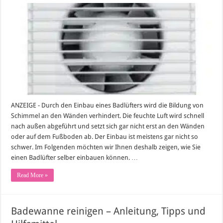
Badlüfter
selber
einbauen
–
Anleitung,
Tipps
und
Hilfsmittel
ANZEIGE - Durch den Einbau eines Badlüfters wird die Bildung von
Schimmel an den Wänden verhindert. Die feuchte Luft wird schnell
nach außen abgeführt und setzt sich gar nicht erst an den Wänden
oder auf dem Fußboden ab. Der Einbau ist meistens gar nicht so
schwer. Im Folgenden möchten wir Ihnen deshalb zeigen, wie Sie
einen Badlüfter selber einbauen können. …
Read More »
Badewanne reinigen – Anleitung, Tipps und