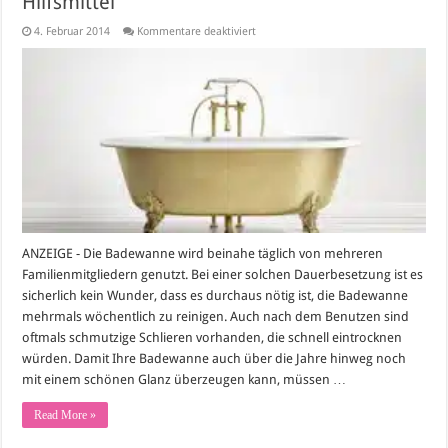
Hilfsmittel
für
4. Februar 2014
Kommentare deaktiviert
Badewanne
reinigen
–
Anleitung,
Tipps
und
Hilfsmittel
ANZEIGE - Die Badewanne wird beinahe täglich von mehreren
Familienmitgliedern genutzt. Bei einer solchen Dauerbesetzung ist es
sicherlich kein Wunder, dass es durchaus nötig ist, die Badewanne
mehrmals wöchentlich zu reinigen. Auch nach dem Benutzen sind
oftmals schmutzige Schlieren vorhanden, die schnell eintrocknen
würden. Damit Ihre Badewanne auch über die Jahre hinweg noch
mit einem schönen Glanz überzeugen kann, müssen …
Read More »