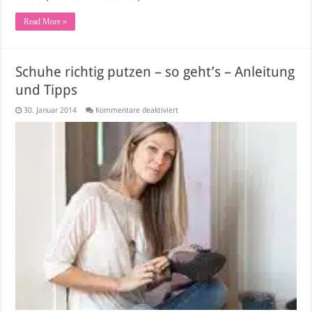
Read More »
Schuhe richtig putzen – so geht’s – Anleitung
und Tipps
für
30. Januar 2014
Kommentare deaktiviert
Schuhe
richtig
putzen
–
so
geht’s
–
Anleitung
und
Tipps