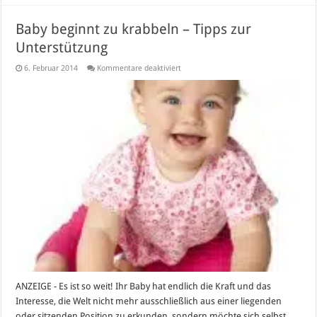
Baby beginnt zu krabbeln – Tipps zur
Unterstützung
für
6. Februar 2014
Kommentare deaktiviert
Baby
beginnt
zu
krabbeln
–
Tipps
zur
Unterstützung
ANZEIGE - Es ist so weit! Ihr Baby hat endlich die Kraft und das
Interesse, die Welt nicht mehr ausschließlich aus einer liegenden
oder sitzenden Position zu erkunden, sondern möchte sich selbst