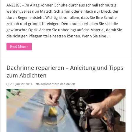
ANZEIGE - Im Alltag können Schuhe durchaus schnell schmutzig
werden. Sei es nun Matsch, Schlamm oder einfach nur Dreck, der
durch Regen entsteht. Wichtig ist vor allem, dass Sie Ihre Schuhe
zeitnah und gründlich reinigen. Denn nur so erhalten Sie sich die
gewünschte Optik. Achten Sie unbedingt auf das Material, damit Sie
die richtigen Pflegemittel einsetzen können. Wenn Sie eine …
Read More »
Dachrinne reparieren – Anleitung und Tipps
zum Abdichten
für
29. Januar 2014
Kommentare deaktiviert
Dachrinne
reparieren
–
Anleitung
und
Tipps
zum
Abdichten