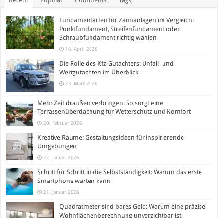
Recent
Popular
Comments
Tags
Fundamentarten für Zaunanlagen im Vergleich:
Punktfundament, Streifenfundament oder
Schraubfundament richtig wählen
16. April 2026
Die Rolle des Kfz-Gutachters: Unfall- und
Wertgutachten im Überblick
23. März 2026
Mehr Zeit draußen verbringen: So sorgt eine
Terrassenüberdachung für Wetterschutz und Komfort
20. Februar 2026
Kreative Räume: Gestaltungsideen für inspirierende
Umgebungen
22. Januar 2026
Schritt für Schritt in die Selbstständigkeit: Warum das erste
Smartphone warten kann
21. Januar 2026
Quadratmeter sind bares Geld: Warum eine präzise
Wohnflächenberechnung unverzichtbar ist