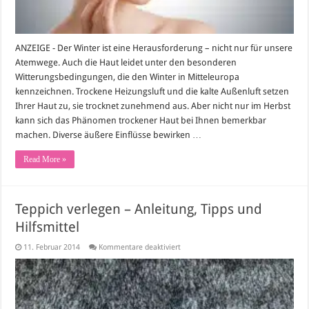
ANZEIGE - Der Winter ist eine Herausforderung – nicht nur für unsere
Atemwege. Auch die Haut leidet unter den besonderen
Witterungsbedingungen, die den Winter in Mitteleuropa
kennzeichnen. Trockene Heizungsluft und die kalte Außenluft setzen
Ihrer Haut zu, sie trocknet zunehmend aus. Aber nicht nur im Herbst
kann sich das Phänomen trockener Haut bei Ihnen bemerkbar
machen. Diverse äußere Einflüsse bewirken …
Read More »
Teppich verlegen – Anleitung, Tipps und
Hilfsmittel
für
11. Februar 2014
Kommentare deaktiviert
Teppich
verlegen
–
Anleitung,
Tipps
und