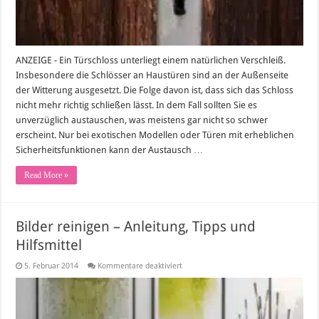
ANZEIGE - Ein Türschloss unterliegt einem natürlichen Verschleiß.
Insbesondere die Schlösser an Haustüren sind an der Außenseite
der Witterung ausgesetzt. Die Folge davon ist, dass sich das Schloss
nicht mehr richtig schließen lässt. In dem Fall sollten Sie es
unverzüglich austauschen, was meistens gar nicht so schwer
erscheint. Nur bei exotischen Modellen oder Türen mit erheblichen
Sicherheitsfunktionen kann der Austausch …
Read More »
Bilder reinigen – Anleitung, Tipps und
Hilfsmittel
für
5. Februar 2014
Kommentare deaktiviert
Bilder
reinigen
–
Anleitung,
Tipps