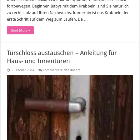
fortbewegen. Beginnen Babys mit dem Krabbeln, sind Sie natürlich
zu recht stolz auf Ihren Nachwuchs. Immerhin ist das Krabbeln der
erste Schritt auf dem Weg zum Laufen. Da …
Read More »
Türschloss austauschen – Anleitung für
Haus- und Innentüren
für
6. Februar 2014
Kommentare deaktiviert
Türschloss
austauschen
–
Anleitung
für
Haus-
und
Innentüren