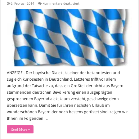
für
6. Februar 2014
Kommentare deaktiviert
Bayerischer
Dialekt
–
mir
san
mir
oder
was?
ANZEIGE - Der bayrische Dialekt ist einer der bekanntesten und
zugleich kuriosesten in Deutschland. Letzteres trifft vor allem
aufgrund der Tatsache zu, dass ein Großteil der nicht aus Bayern
stammenden deutschen Bevölkerung einen ausgeprägten
gesprochenen Bayerndialekt kaum versteht, geschweige denn
übersetzen kann. Damit Sie für Ihren nächsten Urlaub im
wunderschönen Bayern dennoch bestens gerüstet sind, zeigen wir
Ihnen im Folgenden …
Read More »