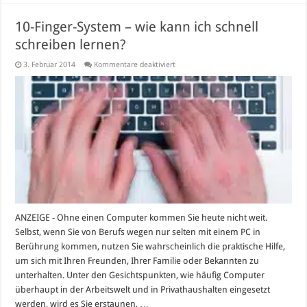
10-Finger-System – wie kann ich schnell
schreiben lernen?
für
3. Februar 2014
Kommentare deaktiviert
10-
Finger-
System
–
wie
kann
ich
schnell
schreiben
lernen?
ANZEIGE - Ohne einen Computer kommen Sie heute nicht weit.
Selbst, wenn Sie von Berufs wegen nur selten mit einem PC in
Berührung kommen, nutzen Sie wahrscheinlich die praktische Hilfe,
um sich mit Ihren Freunden, Ihrer Familie oder Bekannten zu
unterhalten. Unter den Gesichtspunkten, wie häufig Computer
überhaupt in der Arbeitswelt und in Privathaushalten eingesetzt
werden, wird es Sie erstaunen, …