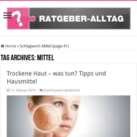
Home
»
Schlagwort:
Mittel
(page 41)
Tag Archives:
Mittel
Trockene Haut – was tun? Tipps und
Hausmittel
für
13. Februar 2014
Kommentare deaktiviert
Trockene
Haut
–
was
tun?
Tipps
und
Hausmittel