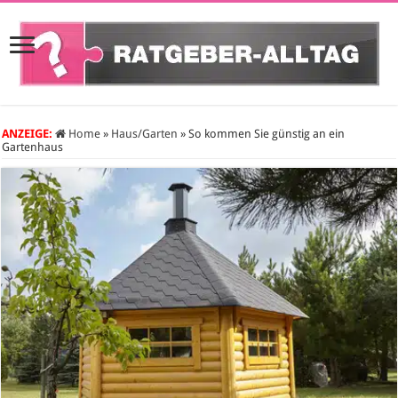
ANZEIGE:
Home
»
Haus/Garten
»
So kommen Sie günstig an ein
Gartenhaus