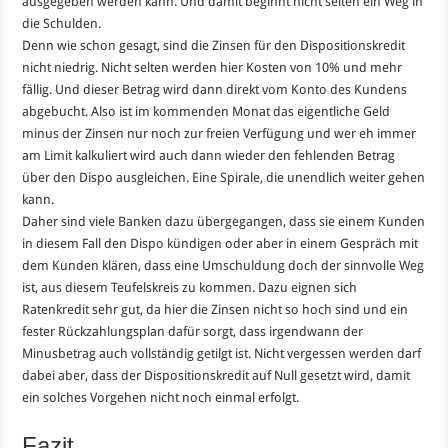
ausgegeben werden kann. Und damit beginnt nicht selten ein Weg in
die Schulden.
Denn wie schon gesagt, sind die Zinsen für den Dispositionskredit
nicht niedrig. Nicht selten werden hier Kosten von 10% und mehr
fällig. Und dieser Betrag wird dann direkt vom Konto des Kundens
abgebucht. Also ist im kommenden Monat das eigentliche Geld
minus der Zinsen nur noch zur freien Verfügung und wer eh immer
am Limit kalkuliert wird auch dann wieder den fehlenden Betrag
über den Dispo ausgleichen. Eine Spirale, die unendlich weiter gehen
kann.
Daher sind viele Banken dazu übergegangen, dass sie einem Kunden
in diesem Fall den Dispo kündigen oder aber in einem Gespräch mit
dem Kunden klären, dass eine Umschuldung doch der sinnvolle Weg
ist, aus diesem Teufelskreis zu kommen. Dazu eignen sich
Ratenkredit sehr gut, da hier die Zinsen nicht so hoch sind und ein
fester Rückzahlungsplan dafür sorgt, dass irgendwann der
Minusbetrag auch vollständig getilgt ist. Nicht vergessen werden darf
dabei aber, dass der Dispositionskredit auf Null gesetzt wird, damit
ein solches Vorgehen nicht noch einmal erfolgt.
Fazit