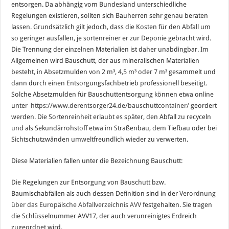
entsorgen. Da abhängig vom Bundesland unterschiedliche
Regelungen existieren, sollten sich Bauherren sehr genau beraten
lassen. Grundsätzlich gilt jedoch, dass die Kosten für den Abfall um
so geringer ausfallen, je sortenreiner er zur Deponie gebracht wird.
Die Trennung der einzelnen Materialien ist daher unabdingbar. Im
Allgemeinen wird Bauschutt, der aus mineralischen Materialien
besteht, in Absetzmulden von 2 m³, 4,5 m³ oder 7 m³ gesammelt und
dann durch einen Entsorgungsfachbetrieb professionell beseitigt.
Solche Absetzmulden für Bauschuttentsorgung können etwa online
unter
https://www.derentsorger24.de/bauschuttcontainer/
geordert
werden. Die Sortenreinheit erlaubt es später, den Abfall zu recyceln
und als Sekundärrohstoff etwa im Straßenbau, dem Tiefbau oder bei
Sichtschutzwänden umweltfreundlich wieder zu verwerten.
Diese Materialien fallen unter die Bezeichnung Bauschutt:
Die Regelungen zur Entsorgung von Bauschutt bzw.
Baumischabfällen als auch dessen Definition sind in der
Verordnung
über das Europäische Abfallverzeichnis AVV
festgehalten. Sie tragen
die Schlüsselnummer AVV17, der auch verunreinigtes Erdreich
zugeordnet wird.