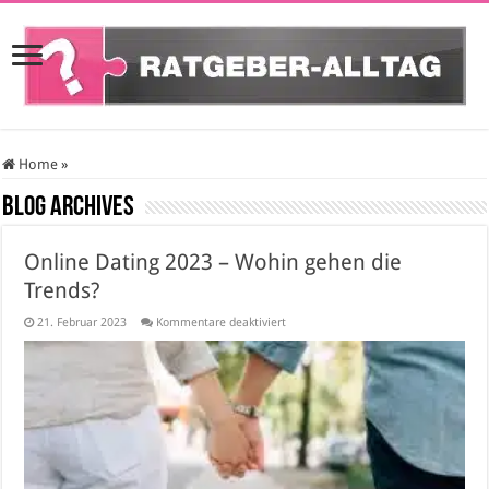
Home
»
Blog Archives
Online Dating 2023 – Wohin gehen die
Trends?
für
21. Februar 2023
Kommentare deaktiviert
Online
Dating
2023
–
Wohin
gehen
die
Trends?