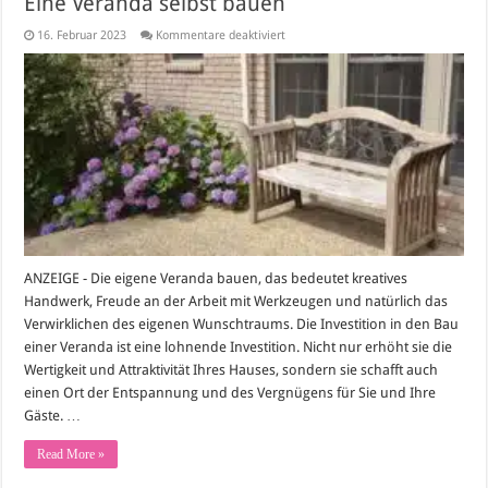
Eine Veranda selbst bauen
für
16. Februar 2023
Kommentare deaktiviert
Eine
Veranda
selbst
bauen
ANZEIGE - Die eigene Veranda bauen, das bedeutet kreatives
Handwerk, Freude an der Arbeit mit Werkzeugen und natürlich das
Verwirklichen des eigenen Wunschtraums. Die Investition in den Bau
einer Veranda ist eine lohnende Investition. Nicht nur erhöht sie die
Wertigkeit und Attraktivität Ihres Hauses, sondern sie schafft auch
einen Ort der Entspannung und des Vergnügens für Sie und Ihre
Gäste. …
Read More »