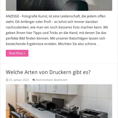
Profis
gleichermaßen
ANZEIGE - Fotografie Kunst, ist eine Leidenschaft, die jedem offen
steht. Ob Anfänger oder Profi – es lohnt sich immer darüber
nachzudenken, wie man ein noch besseres Foto machen kann. Wir
geben Ihnen hier Tipps und Tricks an die Hand, mit denen Sie das
perfekte Bild finden können. Mit unseren Ratschlägen lassen sich
bestechende Ergebnisse erzielen. Möchten Sie also schöne …
Read More »
Welche Arten von Druckern gibt es?
für
25. Januar 2023
Kommentare deaktiviert
Welche
Arten
von
Druckern
gibt
es?