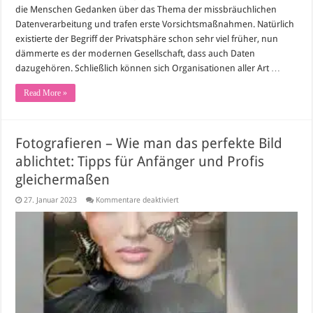
die Menschen Gedanken über das Thema der missbräuchlichen
Datenverarbeitung und trafen erste Vorsichtsmaßnahmen. Natürlich
existierte der Begriff der Privatsphäre schon sehr viel früher, nun
dämmerte es der modernen Gesellschaft, dass auch Daten
dazugehören. Schließlich können sich Organisationen aller Art …
Read More »
Fotografieren – Wie man das perfekte Bild
ablichtet: Tipps für Anfänger und Profis
gleichermaßen
für
27. Januar 2023
Kommentare deaktiviert
Fotografieren
–
Wie
man
das
perfekte
Bild
ablichtet:
Tipps
für
Anfänger
und