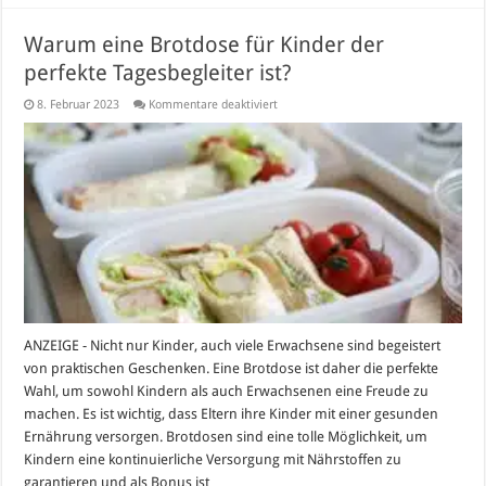
Warum eine Brotdose für Kinder der
perfekte Tagesbegleiter ist?
für
8. Februar 2023
Kommentare deaktiviert
Warum
eine
Brotdose
für
Kinder
der
perfekte
Tagesbegleiter
ist?
ANZEIGE - Nicht nur Kinder, auch viele Erwachsene sind begeistert
von praktischen Geschenken. Eine Brotdose ist daher die perfekte
Wahl, um sowohl Kindern als auch Erwachsenen eine Freude zu
machen. Es ist wichtig, dass Eltern ihre Kinder mit einer gesunden
Ernährung versorgen. Brotdosen sind eine tolle Möglichkeit, um
Kindern eine kontinuierliche Versorgung mit Nährstoffen zu
garantieren und als Bonus ist …