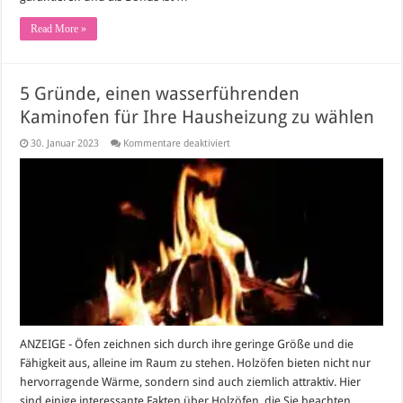
Read More »
5 Gründe, einen wasserführenden
Kaminofen für Ihre Hausheizung zu wählen
für
30. Januar 2023
Kommentare deaktiviert
5
Gründe,
einen
wasserführenden
Kaminofen
für
Ihre
Hausheizung
zu
wählen
ANZEIGE - Öfen zeichnen sich durch ihre geringe Größe und die
Fähigkeit aus, alleine im Raum zu stehen. Holzöfen bieten nicht nur
hervorragende Wärme, sondern sind auch ziemlich attraktiv. Hier
sind einige interessante Fakten über Holzöfen, die Sie beachten