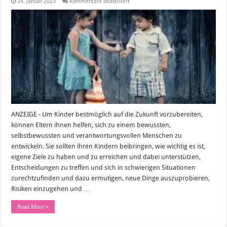
für
24. Januar 2023
Kommentare deaktiviert
Kinder
für
die
Zukunft
stark
machen
ANZEIGE - Um Kinder bestmöglich auf die Zukunft vorzubereiten,
können Eltern ihnen helfen, sich zu einem bewussten,
selbstbewussten und verantwortungsvollen Menschen zu
entwickeln. Sie sollten ihren Kindern beibringen, wie wichtig es ist,
eigene Ziele zu haben und zu erreichen und dabei unterstützen,
Entscheidungen zu treffen und sich in schwierigen Situationen
zurechtzufinden und dazu ermutigen, neue Dinge auszuprobieren,
Risiken einzugehen und …
Read More »