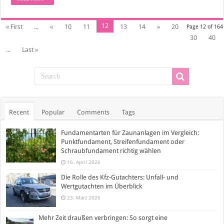
12
« First
...
«
10
11
13
14
»
20
Page 12 of 164
30
40
...
Last »
Recent
Popular
Comments
Tags
Fundamentarten für Zaunanlagen im Vergleich:
Punktfundament, Streifenfundament oder
Schraubfundament richtig wählen
16. April 2026
Die Rolle des Kfz-Gutachters: Unfall- und
Wertgutachten im Überblick
23. März 2026
Mehr Zeit draußen verbringen: So sorgt eine