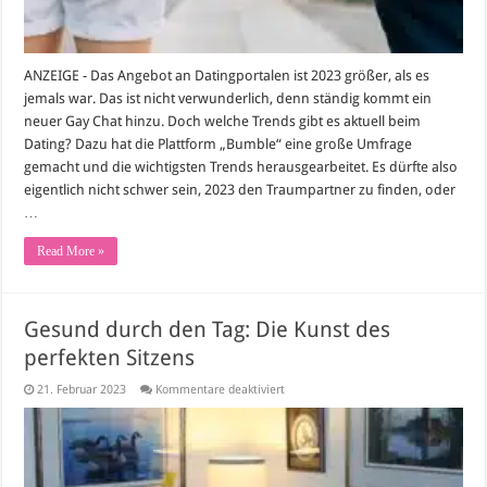
ANZEIGE - Das Angebot an Datingportalen ist 2023 größer, als es
jemals war. Das ist nicht verwunderlich, denn ständig kommt ein
neuer Gay Chat hinzu. Doch welche Trends gibt es aktuell beim
Dating? Dazu hat die Plattform „Bumble“ eine große Umfrage
gemacht und die wichtigsten Trends herausgearbeitet. Es dürfte also
eigentlich nicht schwer sein, 2023 den Traumpartner zu finden, oder
…
Read More »
Gesund durch den Tag: Die Kunst des
perfekten Sitzens
für
21. Februar 2023
Kommentare deaktiviert
Gesund
durch
den
Tag:
Die
Kunst