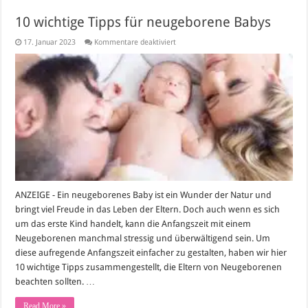
10 wichtige Tipps für neugeborene Babys
für
17. Januar 2023
Kommentare deaktiviert
10
wichtige
Tipps
für
neugeborene
Babys
ANZEIGE - Ein neugeborenes Baby ist ein Wunder der Natur und
bringt viel Freude in das Leben der Eltern. Doch auch wenn es sich
um das erste Kind handelt, kann die Anfangszeit mit einem
Neugeborenen manchmal stressig und überwältigend sein. Um
diese aufregende Anfangszeit einfacher zu gestalten, haben wir hier
10 wichtige Tipps zusammengestellt, die Eltern von Neugeborenen
beachten sollten. …
Read More »