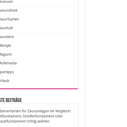
inanzen
Gesundheit
Haus/Garten
aushalt
austiere
ifestyle
Magazin
ultimedia
partipps
Urlaub
te Beiträge
amentarten für Zaunanlagen im Vergleich:
ktfundament, Streifenfundament oder
raubfundament richtig wählen