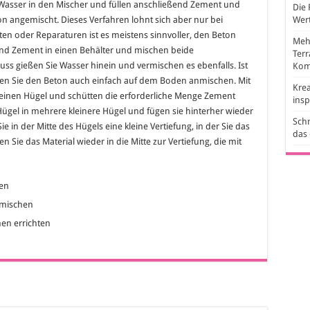
Wasser in den Mischer und füllen anschließend Zement und
Die 
ton angemischt. Dieses Verfahren lohnt sich aber nur bei
Wert
en oder Reparaturen ist es meistens sinnvoller, den Beton
Mehr
und Zement in einen Behälter und mischen beide
Ter
s gießen Sie Wasser hinein und vermischen es ebenfalls. Ist
Kom
en Sie den Beton auch einfach auf dem Boden anmischen. Mit
Krea
leinen Hügel und schütten die erforderliche Menge Zement
ins
 Hügel in mehrere kleinere Hügel und fügen sie hinterher wieder
Schr
e in der Mitte des Hügels eine kleine Vertiefung, in der Sie das
das
 Sie das Material wieder in die Mitte zur Vertiefung, die mit
en
 mischen
en errichten