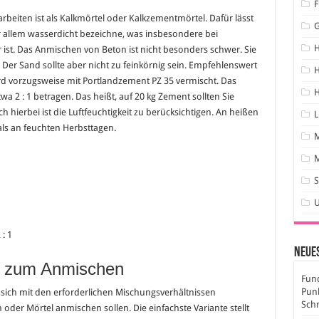
F
arbeiten ist als Kalkmörtel oder Kalkzementmörtel. Dafür lässt
or allem wasserdicht bezeichne, was insbesondere bei
st. Das Anmischen von Beton ist nicht besonders schwer. Sie
. Der Sand sollte aber nicht zu feinkörnig sein. Empfehlenswert
H
wird vorzugsweise mit Portlandzement PZ 35 vermischt. Das
H
wa 2 : 1 betragen. Das heißt, auf 20 kg Zement sollten Sie
 hierbei ist die Luftfeuchtigkeit zu berücksichtigen. An heißen
L
s an feuchten Herbsttagen.
M
S
: 1
Neues
n zum Anmischen
Fund
Pun
ie sich mit den erforderlichen Mischungsverhältnissen
Sch
 oder Mörtel anmischen sollen. Die einfachste Variante stellt