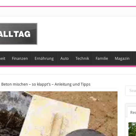
eit
Finanzen
Ernährung
Auto
Technik
Familie
Magazin
 Beton mischen – so klappt’s – Anleitung und Tipps
Re