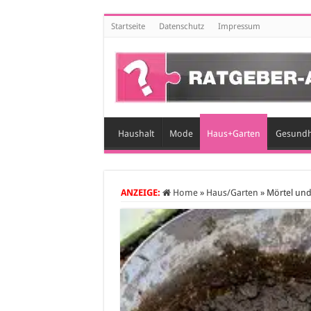
Startseite
Datenschutz
Impressum
Haushalt
Mode
Haus+Garten
Gesundh
ANZEIGE:
Home
»
Haus/Garten
»
Mörtel und