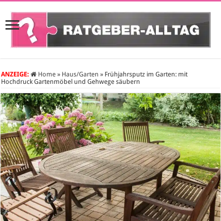
ANZEIGE:
Home
»
Haus/Garten
»
Frühjahrsputz im Garten: mit
Hochdruck Gartenmöbel und Gehwege säubern