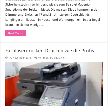
Sicherheitstechnik verhindern, wie sie zum Beispiel Magenta
SmartHome der Telekom bietet. Die meisten Diebe kommen in der
Dämmerung. Zwischen 17 und 21 Uhr steigen Deutschlands
Langfinger am liebsten in Häuser und Wohnungen ein. In der Regel
brauchen sie nur wenige …
Read More »
Farblaserdrucker: Drucken wie die Profis
für
17. November 2016
Kommentare deaktiviert
Farblaserdrucker:
Drucken
wie
die
Profis