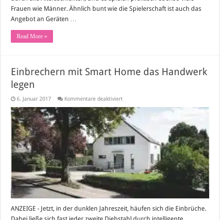
Frauen wie Männer. Ähnlich bunt wie die Spielerschaft ist auch das
Angebot an Geräten …
Read More »
Einbrechern mit Smart Home das Handwerk
legen
für
6. Januar 2017
Kommentare deaktiviert
Einbrechern
mit
Smart
Home
das
Handwerk
legen
ANZEIGE - Jetzt, in der dunklen Jahreszeit, häufen sich die Einbrüche.
Dabei ließe sich fast jeder zweite Diebstahl durch intelligente