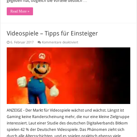
gegeben hat, obgleich die Vorteile deutlich …
Read More »
Videospiele – Tipps für Einsteiger
für
6. Februar 2017
Kommentare deaktiviert
Videospiele
–
Tipps
für
Einsteiger
ANZEIGE - Der Markt für Videospiele wächst und wächst. Längst ist
Gaming keine Randerscheinung mehr, die nur eine kleine Zielgruppe
interessiert. Laut einer Studie des deutschen Digitalverbands Bitkom
spielen 42 % der Deutschen Videospiele. Das Phänomen zieht sich
durch alle Altersschichten, und es spielen praktisch ebenso viele