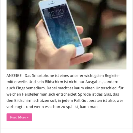
reparieren
ist
möglich
und
günstig
ANZEIGE - Das Smartphone ist eines unserer wichtigsten Begleiter
mittlerweile. Und sein Bildschirm ist nicht nur Ausgabe-, sondern
auch Eingabemedium. Dabei macht es kaum einen Unterschied, für
welchen Hersteller man sich entscheidet: Spröde ist das Glas, das
den Bildschirm schützen soll, in jedem Fall. Gut beraten ist also, wer
vorbeugt – und wenn es schon zu spät ist, kann man …
Read More »