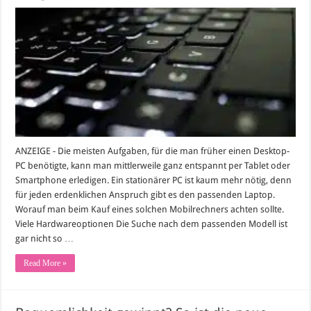
Das
kleine
Laptop-
Einmaleins:
Das
passende
Gerät
für
jeden
Zweck
ANZEIGE - Die meisten Aufgaben, für die man früher einen Desktop-
PC benötigte, kann man mittlerweile ganz entspannt per Tablet oder
Smartphone erledigen. Ein stationärer PC ist kaum mehr nötig, denn
für jeden erdenklichen Anspruch gibt es den passenden Laptop.
Worauf man beim Kauf eines solchen Mobilrechners achten sollte.
Viele Hardwareoptionen Die Suche nach dem passenden Modell ist
gar nicht so …
Read More »