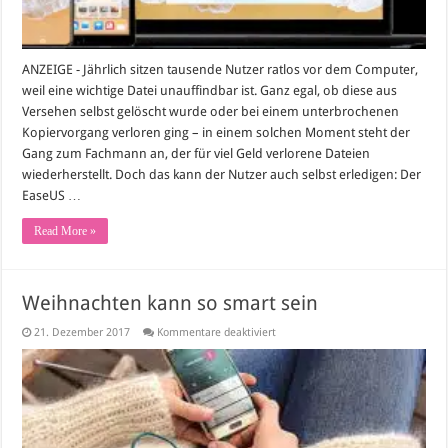
ANZEIGE - Jährlich sitzen tausende Nutzer ratlos vor dem Computer,
weil eine wichtige Datei unauffindbar ist. Ganz egal, ob diese aus
Versehen selbst gelöscht wurde oder bei einem unterbrochenen
Kopiervorgang verloren ging – in einem solchen Moment steht der
Gang zum Fachmann an, der für viel Geld verlorene Dateien
wiederherstellt. Doch das kann der Nutzer auch selbst erledigen: Der
EaseUS …
Read More »
Weihnachten kann so smart sein
für
21. Dezember 2017
Kommentare deaktiviert
Weihnachten
kann
so
smart
sein