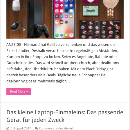
Gratis-
Jahresabo
und
Black-
Friday-
Gewinnspiel
ANZEIGE - Niemand hat Geld zu verschenken und das wissen die
Einzelhändler. Deshalb versuchen sie in regelmäßigen Abständen,
Kunden in ihre Shops zu locken. Seien es Angebote, Rabatte oder
Gutscheincodes. Das wird schnell unübersichtlich, aber dealbunny
hilft dabei, den Überblick zu behalten. Mit dem Black Friday gibt
derzeit besonders viele Deals. Tägliche neue Schnapper Bei
dealbunny gibt es mehrmals täglich …
Read More »
Das kleine Laptop-Einmaleins: Das passende
Gerät für jeden Zweck
für
7. August 2017
Kommentare deaktiviert