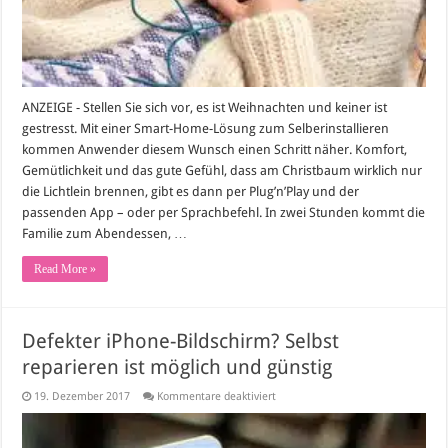
ANZEIGE - Stellen Sie sich vor, es ist Weihnachten und keiner ist
gestresst. Mit einer Smart-Home-Lösung zum Selberinstallieren
kommen Anwender diesem Wunsch einen Schritt näher. Komfort,
Gemütlichkeit und das gute Gefühl, dass am Christbaum wirklich nur
die Lichtlein brennen, gibt es dann per Plug’n’Play und der
passenden App – oder per Sprachbefehl. In zwei Stunden kommt die
Familie zum Abendessen, …
Read More »
Defekter iPhone-Bildschirm? Selbst
reparieren ist möglich und günstig
für
19. Dezember 2017
Kommentare deaktiviert
Defekter
iPhone-
Bildschirm?
Selbst