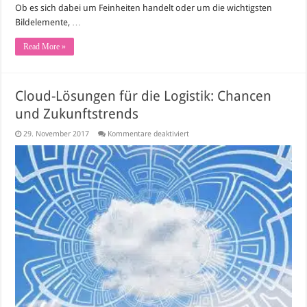
Ob es sich dabei um Feinheiten handelt oder um die wichtigsten
Bildelemente, …
Read More »
Cloud-Lösungen für die Logistik: Chancen
und Zukunftstrends
für
29. November 2017
Kommentare deaktiviert
Cloud-
Lösungen
für
die
Logistik:
Chancen
und
Zukunftstrends