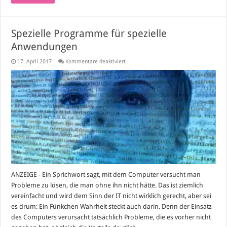
Spezielle Programme für spezielle
Anwendungen
für
17. April 2017
Kommentare deaktiviert
Spezielle
Programme
für
spezielle
Anwendungen
ANZEIGE - Ein Sprichwort sagt, mit dem Computer versucht man
Probleme zu lösen, die man ohne ihn nicht hätte. Das ist ziemlich
vereinfacht und wird dem Sinn der IT nicht wirklich gerecht, aber sei
es drum: Ein Fünkchen Wahrheit steckt auch darin. Denn der Einsatz
des Computers verursacht tatsächlich Probleme, die es vorher nicht