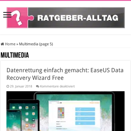
Home
»
Multimedia (page 5)
Multimedia
Datenrettung einfach gemacht: EaseUS Data
Recovery Wizard Free
für
29. Januar 2018
Kommentare deaktiviert
Datenrettung
einfach
gemacht:
EaseUS
Data
Recovery
Wizard
Free