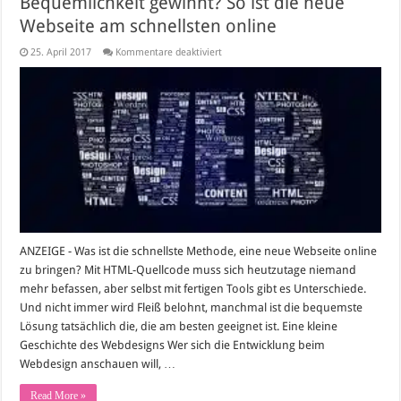
Bequemlichkeit gewinnt? So ist die neue
Webseite am schnellsten online
für
25. April 2017
Kommentare deaktiviert
Bequemlichkeit
gewinnt?
So
ist
die
neue
Webseite
am
schnellsten
online
ANZEIGE - Was ist die schnellste Methode, eine neue Webseite online
zu bringen? Mit HTML-Quellcode muss sich heutzutage niemand
mehr befassen, aber selbst mit fertigen Tools gibt es Unterschiede.
Und nicht immer wird Fleiß belohnt, manchmal ist die bequemste
Lösung tatsächlich die, die am besten geeignet ist. Eine kleine
Geschichte des Webdesigns Wer sich die Entwicklung beim
Webdesign anschauen will, …
Read More »