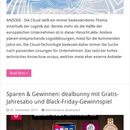
ANZEIGE - Die Cloud stellt ein immer bedeutenderes Thema
innerhalb der Logistik dar. Bereits mehr als die Hälfte der
europäischen Unternehmen ist in dieser Hinsicht aktiv. Andere
planen entsprechende Logistiklösungen, meist für die kommenden
Jahre ein. Die Cloud-Technologie bedeutet daher immer die Suche
nach passenden Lösungen für Unternehmen. Das setzt ein hohes
technisches Know-how voraus, welches meist eher externe Anbieter
…
Read More »
Sparen & Gewinnen: dealbunny mit Gratis-
Jahresabo und Black-Friday-Gewinnspiel
für
25. November 2017
Kommentare deaktiviert
Sparen
&
Gewinnen:
dealbunny
mit