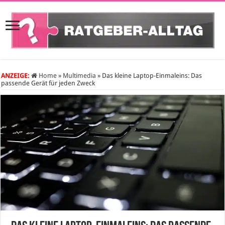
ANZEIGE:
Home
»
Multimedia
»
Das kleine Laptop-Einmaleins: Das
passende Gerät für jeden Zweck