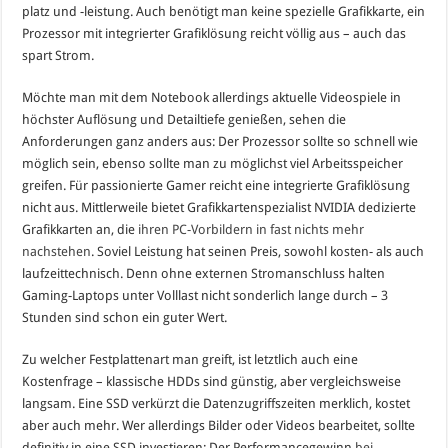
platz und -leistung. Auch benötigt man keine spezielle Grafikkarte, ein
Prozessor mit integrierter Grafiklösung reicht völlig aus – auch das
spart Strom.
Möchte man mit dem Notebook allerdings aktuelle Videospiele in
höchster Auflösung und Detailtiefe genießen, sehen die
Anforderungen ganz anders aus: Der Prozessor sollte so schnell wie
möglich sein, ebenso sollte man zu möglichst viel Arbeitsspeicher
greifen. Für passionierte Gamer reicht eine integrierte Grafiklösung
nicht aus. Mittlerweile bietet Grafikkartenspezialist NVIDIA dedizierte
Grafikkarten an, die
ihren PC-Vorbildern in fast nichts mehr
nachstehen
. Soviel Leistung hat seinen Preis, sowohl kosten- als auch
laufzeittechnisch. Denn ohne externen Stromanschluss halten
Gaming-Laptops unter Volllast nicht sonderlich lange durch – 3
Stunden sind schon ein guter Wert.
Zu welcher Festplattenart man greift, ist letztlich auch eine
Kostenfrage – klassische HDDs sind günstig, aber vergleichsweise
langsam. Eine SSD verkürzt die Datenzugriffszeiten merklich, kostet
aber auch mehr. Wer allerdings Bilder oder Videos bearbeitet, sollte
definitiv in eine SSD investieren: Der Performancegewinn
bei