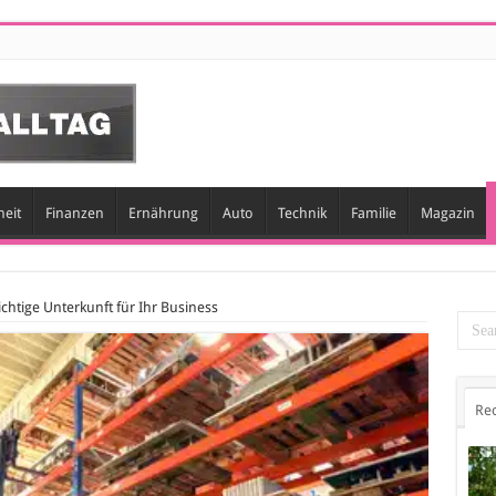
eit
Finanzen
Ernährung
Auto
Technik
Familie
Magazin
ichtige Unterkunft für Ihr Business
Re