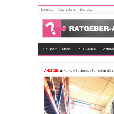
Startseite
Datenschutz
Impressum
Haushalt
Mode
Haus+Garten
Gesundh
ANZEIGE:
Home
»
Business
»
So finden die r