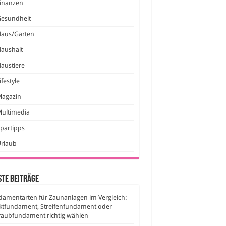
inanzen
Gesundheit
Haus/Garten
aushalt
austiere
ifestyle
Magazin
ultimedia
partipps
Urlaub
te Beiträge
amentarten für Zaunanlagen im Vergleich:
ktfundament, Streifenfundament oder
raubfundament richtig wählen