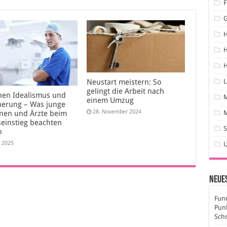
F
H
H
Neustart meistern: So
L
gelingt die Arbeit nach
hen Idealismus und
einem Umzug
herung – Was junge
28. November 2024
M
nnen und Ärzte beim
seinstieg beachten
S
n
i 2025
Neues
Fund
Pun
Sch