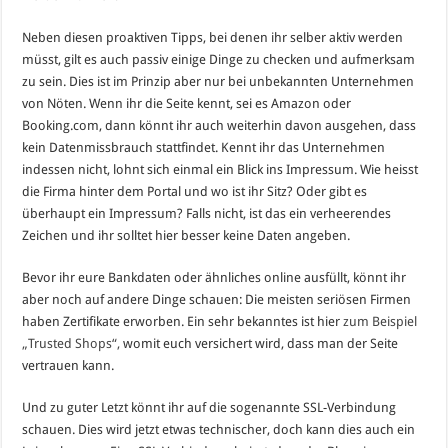
Neben diesen proaktiven Tipps, bei denen ihr selber aktiv werden
müsst, gilt es auch passiv einige Dinge zu checken und aufmerksam
zu sein. Dies ist im Prinzip aber nur bei unbekannten Unternehmen
von Nöten. Wenn ihr die Seite kennt, sei es Amazon oder
Booking.com, dann könnt ihr auch weiterhin davon ausgehen, dass
kein Datenmissbrauch stattfindet. Kennt ihr das Unternehmen
indessen nicht, lohnt sich einmal ein Blick ins Impressum. Wie heisst
die Firma hinter dem Portal und wo ist ihr Sitz? Oder gibt es
überhaupt ein Impressum? Falls nicht, ist das ein verheerendes
Zeichen und ihr solltet hier besser keine Daten angeben.
Bevor ihr eure Bankdaten oder ähnliches online ausfüllt, könnt ihr
aber noch auf andere Dinge schauen: Die meisten seriösen Firmen
haben Zertifikate erworben. Ein sehr bekanntes ist hier
zum Beispiel
„Trusted Shops“,
womit euch versichert wird, dass man der Seite
vertrauen kann.
Und zu guter Letzt könnt ihr auf die sogenannte SSL-Verbindung
schauen. Dies wird jetzt etwas technischer, doch kann dies auch ein