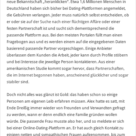
neue Bekanntschaft „heranklicken“. Etwa 1,6 Millionen Menschen in
Deutschland haben sich bisher bei Dating-Plattformen angemeldet,
die Gebühren verlangen. Jeder muss natürlich selbst entscheiden, ob
er oder sie
auf der Suche nach einer flüchtigen Affäre
oder einer
festen Partnerschaft ist und sucht sich dementsprechend die
passende Plattform aus. Bei den meisten Portalen füllt man einen
Fragebogen aus und es werden einem auf die eingegebenen Daten
basierend passende Partner vorgeschlagen. Einige Anbieter
überlassen dem Kunden die Arbeit, jeder kann durch Profile stöbern
und bei Interesse die jeweilige Person kontaktieren. Aus einer
amerikanischen Studie kommt sogar hervor, dass
Partnerschaften,
die im Internet begonnen haben, anscheinend glücklicher und sogar
stabiler
sind.
Doch nicht alles was glänzt ist Gold: das haben schon so einige
Personen am eigenen Leib erfahren müssen. Alex hatte es satt, mit
Ende Dreißig immer wieder von Freunden und Verwandten gefragt
zu werden, wann er denn endlich eine Familie gründen wollen
würde. Die passende Frau musste also her, und so meldete er sich
bei einer Online-Dating-Plattform an. Er hat auch gleich Kontakt zu
einigen netten und sympathischen Frauen aufgenommen, bis zum