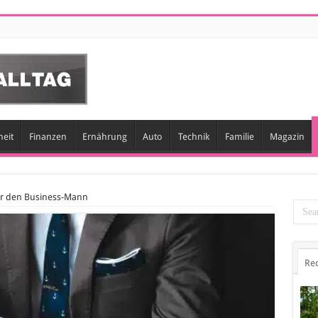
eit
Finanzen
Ernährung
Auto
Technik
Familie
Magazin
r den Business-Mann
Re