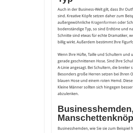
Auch in der Business-Welt gilt, dass Ihr Out
sind. Kreative Köpfe setzen daher zum Beispi
außergewöhnliche
Kragenformen
oder Schm
bodenständige Typ, so sind Erdtöne und nat
Schnitte sind etwas für echte Dramatiker, w
billig wirkt. Außerdem bestimmt Ihre Figurf
Wenn Ihre Hüfte, Taille und Schultern und un
gerade geschnittenen Hose. Sind Ihre Schul
A-Linie angesagt. Bei Schultern, die breiter
Besonders große Herren setzen bei Ihren Ou
blauen Hose und einem roten Hemd. Diese fa
Kleine Männer sollten sich hingegen besser
abzulenken.
Businesshemden,
Manschettenknöp
Businesshemden, wie Sie sie zum Beispiel
h