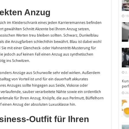
fekten Anzug
19
s sich im Kleiderschrank eines jeden Karrieremannes befinden
iert gewählten Schnitt Akzente bei Ihrem Anzug setzen,
assischen Werten treu bleiben sollten. Schwarz, Dunkelblau
ls die Anzugfarben schlechthin bewährt. Blau ist dabei wohl
Sie mit einer Glencheck- oder Hahnentritt-Musterung für
e jedoch auf keinen Fall einen Anzug aus synthetischen
tig ins Schwitzen.
2.
sonders Anzüge aus Schurwolle sehr edel wirken. Außerdem
salltag von Vorteil ist und für ein dauerhaft akkurates
Kunt
hres Anzuges sollte hingegen aus Seide, Viskose oder
perf
erlaufende, sauber verarbeitete Nähte sowie ein ordentlich
26
erkmale für Ihren Anzug. Knöpfe, die aus Perlmutt, Büffelhorn
 einen Anzug der absoluten Luxusklasse hin.
ness-Outfit für Ihren