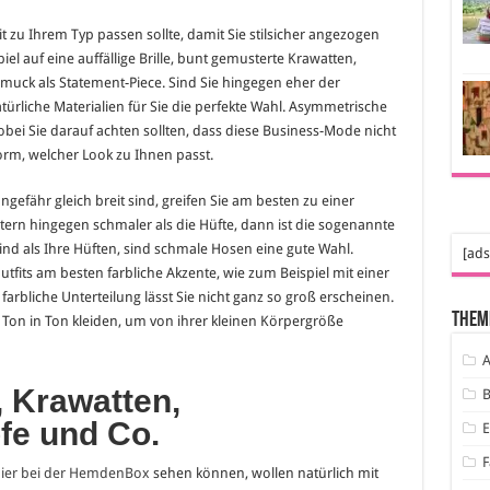
fit zu Ihrem Typ passen sollte, damit Sie stilsicher angezogen
el auf eine auffällige Brille, bunt gemusterte Krawatten,
uck als Statement-Piece. Sind Sie hingegen eher der
ürliche Materialien für Sie die perfekte Wahl. Asymmetrische
obei Sie darauf achten sollten, dass diese Business-Mode nicht
orm, welcher Look zu Ihnen passt.
gefähr gleich breit sind, greifen Sie am besten zu einer
tern hingegen schmaler als die Hüfte, dann ist die sogenannte
 sind als Ihre Hüften, sind schmale Hosen eine gute Wahl.
[ads
tfits am besten farbliche Akzente, wie zum Beispiel mit einer
rbliche Unterteilung lässt Sie nicht ganz so groß erscheinen.
Them
 Ton in Ton kleiden, um von ihrer kleinen Körpergröße
A
 Krawatten,
B
fe und Co.
F
ier bei der HemdenBox
sehen können, wollen natürlich mit