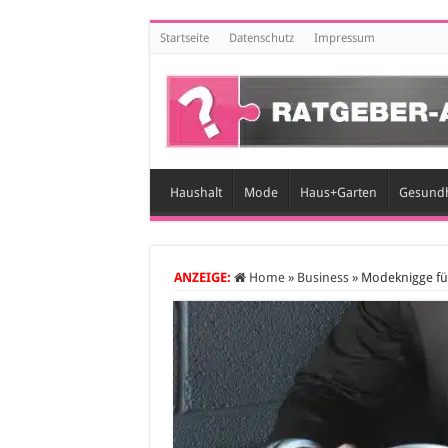
Startseite
Datenschutz
Impressum
Haushalt
Mode
Haus+Garten
Gesundh
ANZEIGE:
Home
»
Business
»
Modeknigge fü