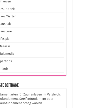
inanzen
Gesundheit
Haus/Garten
aushalt
austiere
ifestyle
Magazin
ultimedia
partipps
Urlaub
te Beiträge
amentarten für Zaunanlagen im Vergleich:
ktfundament, Streifenfundament oder
raubfundament richtig wählen