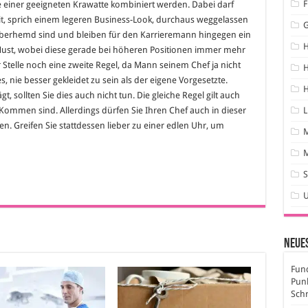
F
iner geeigneten Krawatte kombiniert werden. Dabei darf
t
, sprich einem legeren Business-Look, durchaus weggelassen
es Oberhemd sind und bleiben für den Karrieremann hingegen ein
ust, wobei diese gerade bei höheren Positionen immer mehr
 Stelle noch eine zweite Regel, da Mann seinem Chef ja nicht
H
es, nie besser gekleidet zu sein als der eigene Vorgesetzte.
H
 sollten Sie dies auch nicht tun. Die gleiche Regel gilt auch
 Kommen sind. Allerdings dürfen Sie Ihren Chef auch in dieser
L
en. Greifen Sie stattdessen lieber zu einer edlen Uhr, um
M
S
Neues
Fund
Pun
Sch