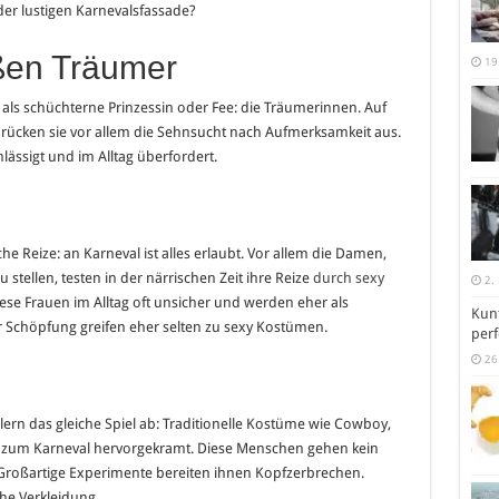
der lustigen Karnevalsfassade?
üßen Träumer
19
 als schüchterne Prinzessin oder Fee: die Träumerinnen. Auf
ücken sie vor allem die Sehnsucht nach Aufmerksamkeit aus.
lässigt und im Alltag überfordert.
he Reize: an Karneval ist alles erlaubt. Vor allem die Damen,
 stellen, testen in der närrischen Zeit ihre Reize
durch sexy
2.
ese Frauen im Alltag oft unsicher und werden eher als
Kunt
Schöpfung greifen eher selten zu sexy Kostümen.
perf
26
ilern das gleiche Spiel ab: Traditionelle Kostüme wie Cowboy,
n zum Karneval hervorgekramt. Diese Menschen gehen kein
. Großartige Experimente bereiten ihnen Kopfzerbrechen.
che Verkleidung.