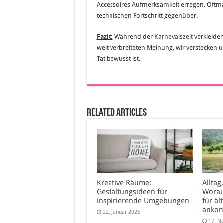
Accessoires Aufmerksamkeit erregen. Oftmal
technischen Fortschritt gegenüber.
Fazit:
Während der
Karnevalszeit
verkleiden
weit verbreiteten Meinung, wir verstecken u
Tat bewusst ist.
Related Articles
Kreative Räume:
Alltag
Gestaltungsideen für
Worau
inspirierende Umgebungen
für äl
anko
22. Januar 2026
17. N