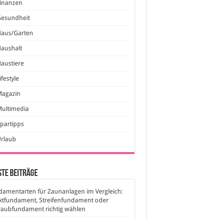
inanzen
Gesundheit
Haus/Garten
aushalt
austiere
ifestyle
Magazin
ultimedia
partipps
Urlaub
te Beiträge
amentarten für Zaunanlagen im Vergleich:
ktfundament, Streifenfundament oder
raubfundament richtig wählen