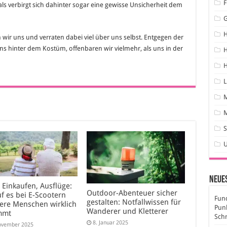
F
s verbirgt sich dahinter sogar eine gewisse Unsicherheit dem
 wir uns und verraten dabei viel über uns selbst. Entgegen der
ns hinter dem Kostüm, offenbaren wir vielmehr, als uns in der
H
H
L
M
S
Neues
, Einkaufen, Ausflüge:
Outdoor-Abenteuer sicher
f es bei E-Scootern
Fund
gestalten: Notfallwissen für
tere Menschen wirklich
Pun
Wanderer und Kletterer
mmt
Sch
8. Januar 2025
ovember 2025