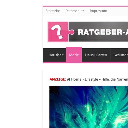
Startseite
Datenschutz
Impressum
Haushalt
Mode
Haus+Garten
Gesundh
ANZEIGE:
Home
»
Lifestyle
»
Hilfe, die Narr