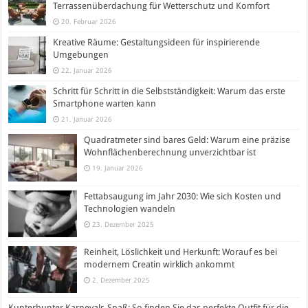
Terrassenüberdachung für Wetterschutz und Komfort
20. Februar 2026
Kreative Räume: Gestaltungsideen für inspirierende
Umgebungen
22. Januar 2026
Schritt für Schritt in die Selbstständigkeit: Warum das erste
Smartphone warten kann
21. Januar 2026
Quadratmeter sind bares Geld: Warum eine präzise
Wohnflächenberechnung unverzichtbar ist
19. Januar 2026
Fettabsaugung im Jahr 2030: Wie sich Kosten und
Technologien wandeln
23. Dezember 2025
Reinheit, Löslichkeit und Herkunft: Worauf es bei
modernem Creatin wirklich ankommt
2. Dezember 2025
Kunterbunter Karnevals-Spaß: So finden Sie das perfekte Outfit für die