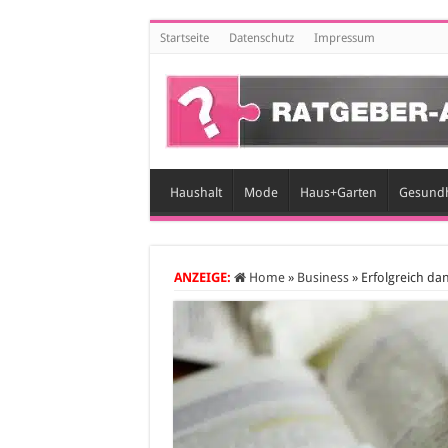
Startseite
Datenschutz
Impressum
Haushalt
Mode
Haus+Garten
Gesundh
ANZEIGE:
Home
»
Business
»
Erfolgreich da