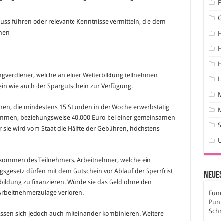
F
ss führen oder relevante Kenntnisse vermitteln, die dem
fnen
H
H
ingverdiener, welche an einer Weiterbildung teilnehmen
L
in wie auch der Spargutschein zur Verfügung.
nen, die mindestens 15 Stunden in der Woche erwerbstätig
M
ommen, beziehungsweise 40.000 Euro bei einer gemeinsamen
S
 sie wird vom Staat die Hälfte der Gebühren, höchstens
kommen des Teilnehmers. Arbeitnehmer, welche ein
esetz dürfen mit dem Gutschein vor Ablauf der Sperrfrist
Neues
bildung zu finanzieren. Würde sie das Geld ohne den
Arbeitnehmerzulage verloren.
Fund
Pun
Sch
lassen sich jedoch auch miteinander kombinieren. Weitere