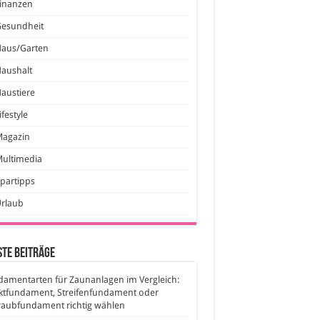
inanzen
Gesundheit
Haus/Garten
aushalt
austiere
ifestyle
Magazin
ultimedia
partipps
Urlaub
te Beiträge
amentarten für Zaunanlagen im Vergleich:
ktfundament, Streifenfundament oder
raubfundament richtig wählen