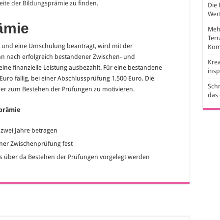
seite der Bildungsprämie
zu finden.
Die 
Wert
ämie
Mehr
Ter
 und eine Umschulung beantragt, wird mit der
Kom
enn nach erfolgreich bestandener Zwischen- und
Krea
ine finanzielle Leistung ausbezahlt. Für eine bestandene
ins
uro fällig, bei einer Abschlussprüfung 1.500 Euro. Die
Schr
mer zum Bestehen der Prüfungen zu motivieren.
das
sprämie
zwei Jahre betragen
iner Zwischenprüfung fest
is über da Bestehen der Prüfungen vorgelegt werden