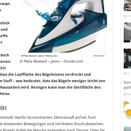
haupt.
n
19
stück
t und
toffe
er
edoch
© Petra Nowack – peno – Fotolia.com
leisen
Zeit
2.
ass die Lauffläche des Bügeleisens verdreckt und
m Stoff – was bedeutet, dass das Bügeln weniger leicht von
Kunt
ausarbeit wird. Reinigen kann man die Gleitfläche des
perf
Weise.
26
ln
onensaft. Hierfür konzentrierten Zitronensaft auf ein Tuch
e in kreisenden Bewegungen und mit festem Druck abwischen.
en Bügeln duftet die Wasche angenehm nach Zitrone. Oder Sie