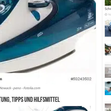
Sch
16
Nowack - peno - Fotolia.com
tung, Tipps und Hilfsmittel