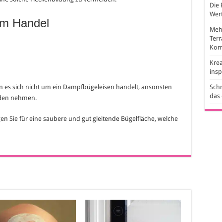
Die 
Wert
em Handel
Mehr
Ter
Kom
Krea
ins
nn es sich nicht um ein Dampfbügeleisen handelt, ansonsten
Schr
das
aden nehmen.
en Sie für eine saubere und gut gleitende Bügelfläche, welche