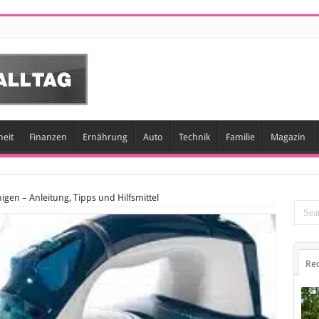
eit
Finanzen
Ernährung
Auto
Technik
Familie
Magazin
igen – Anleitung, Tipps und Hilfsmittel
Re