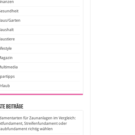
inanzen
Gesundheit
Haus/Garten
aushalt
austiere
ifestyle
Magazin
ultimedia
partipps
Urlaub
te Beiträge
amentarten für Zaunanlagen im Vergleich:
ktfundament, Streifenfundament oder
raubfundament richtig wählen