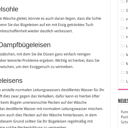
F
lsohle
ie Wäsche gleitet, könnte es auch daran liegen, dass die Sohle
wenn Sie das Bügeleisen auf ein mit Essig getränktes Tuch
H
enbeschaffenheit wieder deutlich verbessert.
H
 Dampfbügeleisen
L
estäbchen, mit dem Sie die Düsen ganz einfach reinigen
ber keinerlei Probleme ergeben. Wichtig ist hierbei, dass Sie
M
bwischen, um den Essiggeruch zu vertreiben.
S
leisens
anstelle normalen Leitungswassers destilliertes Wasser für Ihr
 dies zwar gegen das Verkalken, dafür kann es hierbei öfter
Neues
 beim Bügeln unerwünschte Flecken auf der Wäsche
 das destillierte Wasser mit normalem Leitungswasser mischen.
Fund
 kann auch dies Flecken auf der Wäsche hinterlassen, in dem
Pun
 diesem Grund sollten Sie Ihr Bügeleisen regelmäßig mit
Sch
ine solche Fleckenbildung zu vermeiden.