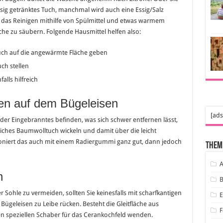
ssig getränktes Tuch, manchmal wird auch eine Essig/Salz
 das Reinigen mithilfe von Spülmittel und etwas warmem
che zu säubern. Folgende Hausmittel helfen also:
Tuch auf die angewärmte Fläche geben
uch stellen
lls hilfreich
ten auf dem Bügeleisen
[ads
 oder Eingebranntes befinden, was sich schwer entfernen lässt,
eiches Baumwolltuch wickeln und damit über die leicht
oniert das auch mit einem Radiergummi ganz gut, dann jedoch
Them
A
n
B
Sohle zu vermeiden, sollten Sie keinesfalls mit scharfkantigen
eleisen zu Leibe rücken. Besteht die Gleitfläche aus
F
nen speziellen Schaber für das Cerankochfeld wenden.