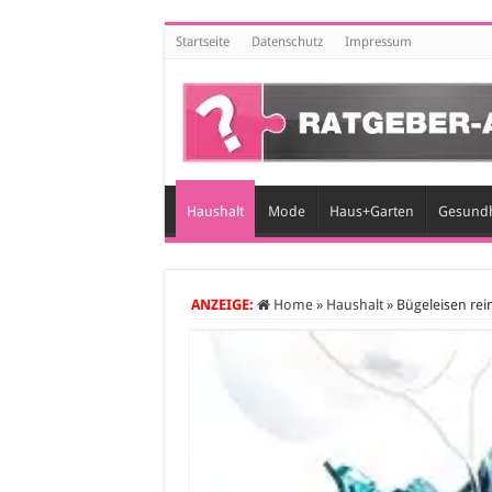
Startseite
Datenschutz
Impressum
Haushalt
Mode
Haus+Garten
Gesundh
ANZEIGE:
Home
»
Haushalt
»
Bügeleisen rein