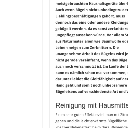
meistgebrauchten Haushaltsgeräte über
Auch wenn Bügeln nicht unbedingt zu de
Lieblingsbeschäftigungen gehört, muss
dennoch das eine oder andere Kleidungs
gebügelt werden, da es sonst zerknitter
ungepflegt aussehen würde. Vor allem S
aus Naturmaterialien wie Baumwolle od
Leinen neigen zum Zerknittern. Die
unangenehme Arbeit des Bügelns wird j
nicht gerade vereinfacht, wenn das Büge
auch noch verschmutzt ist. Im Laufe der 
kann es nämlich schon mal vorkommen, d
darunter leidet die Gleitfähigkeit auf de
Hand geht und somit noch unliebsamere H
Bügeleisens auf verschiedenste Art und 
Reinigung mit Hausmitte
Einen sehr guten Effekt erzielt man mit Zitr
geben und die leicht erwärmte Bügelfläch
Positiver Nebeneffekt: beim darauffolgend