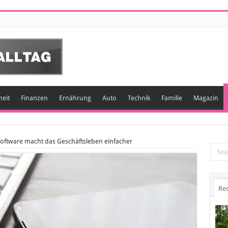
eit
Finanzen
Ernährung
Auto
Technik
Familie
Magazin
oftware macht das Geschäftsleben einfacher
Re