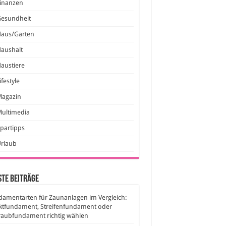
inanzen
Gesundheit
Haus/Garten
aushalt
austiere
ifestyle
Magazin
ultimedia
partipps
Urlaub
te Beiträge
amentarten für Zaunanlagen im Vergleich:
ktfundament, Streifenfundament oder
raubfundament richtig wählen