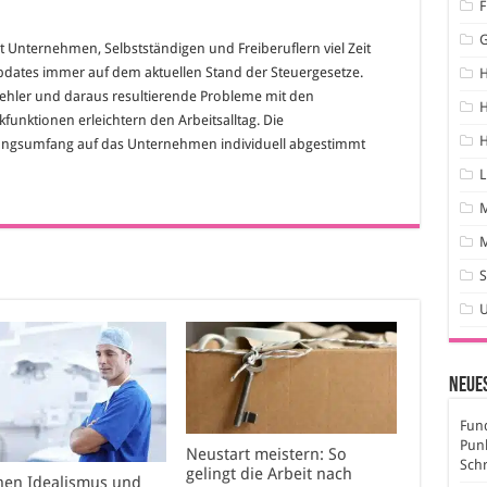
F
Unternehmen, Selbstständigen und Freiberuflern viel Zeit
ates immer auf dem aktuellen Stand der Steuergesetze.
hler und daraus resultierende Probleme mit den
H
unktionen erleichtern den Arbeitsalltag. Die
H
stungsumfang auf das Unternehmen individuell abgestimmt
L
M
S
Neues
Fund
Pun
Neustart meistern: So
Sch
gelingt die Arbeit nach
hen Idealismus und