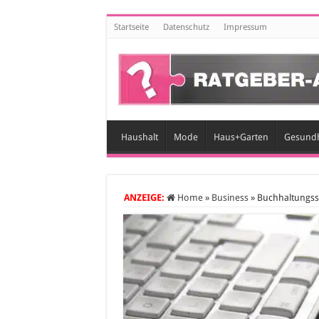
Startseite
Datenschutz
Impressum
Haushalt
Mode
Haus+Garten
Gesundh
ANZEIGE:
Home
»
Business
»
Buchhaltungss