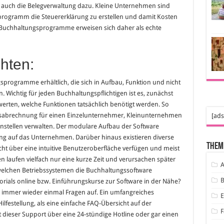
auch die Belegverwaltung dazu. Kleine Unternehmen sind
programm die Steuererklärung zu erstellen und damit Kosten
 Buchhaltungsprogramme erweisen sich daher als echte
chten:
programme erhältlich, die sich in Aufbau, Funktion und nicht
n. Wichtig für jeden Buchhaltungspflichtigen ist es, zunächst
rten, welche Funktionen tatsächlich benötigt werden. So
ltsabrechnung für einen Einzelunternehmer, Kleinunternehmen
[ads
enstellen verwalten. Der modulare Aufbau der Software
ung auf das Unternehmen. Darüber hinaus existieren diverse
Them
cht über eine intuitive Benutzeroberfläche verfügen und meist
n laufen vielfach nur eine kurze Zeit und verursachen später
A
t welchen Betriebssystemen die Buchhaltungssoftware
B
torials online bzw. Einführungskurse zur Software in der Nähe?
 immer wieder einmal Fragen auf. Ein umfangreiches
festellung, als eine einfache FAQ-Übersicht auf der
F
t dieser Support über eine 24-stündige Hotline oder gar einen