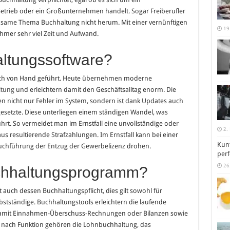
etrieb oder ein Großunternehmen handelt. Sogar Freiberufler
same Thema Buchhaltung nicht herum. Mit einer vernünftigen
19
mer sehr viel Zeit und Aufwand.
ltungssoftware?
lich von Hand geführt. Heute übernehmen moderne
ltung
und erleichtern damit den Geschäftsalltag enorm. Die
n nicht nur Fehler im System, sondern ist dank Updates auch
esetzte. Diese unterliegen einem ständigen Wandel, was
hrt. So vermeidet man im Ernstfall eine unvollständige oder
2.
s resultierende Strafzahlungen. Im Ernstfall kann bei einer
Kunt
Buchführung der Entzug der Gewerbelizenz drohen.
perf
26
uchhaltungsprogramm?
auch dessen Buchhaltungspflicht, dies gilt sowohl für
stständige. Buchhaltungstools erleichtern die laufende
 damit Einnahmen-Überschuss-Rechnungen oder Bilanzen sowie
Je nach Funktion gehören die Lohnbuchhaltung, das