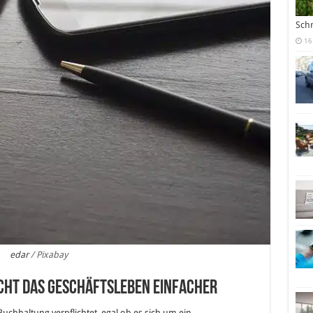
Sch
16
edar
/ Pixabay
ht das Geschäftsleben einfacher
uchhaltung verpflichtet, egal ob es sich um ein