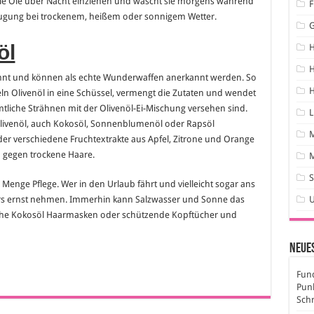
die Öle über Nacht einziehen und wäscht sie morgens während
F
eugung bei trockenem, heißem oder sonnigem Wetter.
öl
H
annt und können als echte Wunderwaffen anerkannt werden. So
H
feln Olivenöl in eine Schüssel, vermengt die Zutaten und wendet
ämtliche Strähnen mit der Olivenöl-Ei-Mischung versehen sind.
L
Olivenöl, auch Kokosöl, Sonnenblumenöl oder Rapsöl
er verschiedene Fruchtextrakte aus Apfel, Zitrone und Orange
 gegen trockene Haare.
M
S
Menge Pflege. Wer in den Urlaub fährt und vielleicht sogar ans
ders ernst nehmen. Immerhin kann Salzwasser und Sonne das
liche Kokosöl Haarmasken oder schützende Kopftücher und
Neues
Fund
Pun
Sch