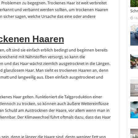
n Problemen zu begegnen. Trockenes Haar ist weit verbreitet
h erkannt und verbannt werden sollten, um trockenen Haaren
Sch
 sicher sagen, welche Ursache das eine oder andere
16
ockenen Haaren
, oft sind sie einfach erblich bedingt und beginnen bereits
usreichend mit Nährstoffen versorgt, so kann die
en und das Haar wächst ziemlich ausgetrocknet in die Längen.
d glanzlosem Haar. Man sieht es trockenen Haaren an, denn
n matt und langweilig aus. Eben einfach ausgetrocknet und
ckenes Haar gelten. Funktioniert die Talgproduktion einer
dennoch zu trocken, so können auch äußere Wettereinflüsse
 an Schuld am Austrocknen der Haare, vor allem wenn man in
rkennbar. Der Klimawechsel führt oftmals dazu, dass das Haar
sein, denn je länger die Haare sind, desto weniger Fett von