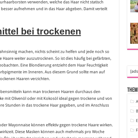
turhaarborsten verwenden, welche das Haar nicht statisch
g besser aufnehmen und in das Haar abgeben. Damit verteilt
ttel bei trockenen
hnsinnig machen, nichts scheint zu helfen und jede noch so
 Haare weiter auszutrocknen. So ist dies häufig bei gefärbten,
eobachten. Eine Blondierung entzieht dem Haar Feuchtigkeit
[ads
 Farbpigmente im Inneren. Aus diesem Grund sollte man auf
rockenen Haaren verzichten.
Them
Lebensmitteln kann man trockenen Haaren durchaus den
ke mit Olivenöl oder mit Kokosöl ideal gegen trockene und von
A
rere Stunden in das trockene Haar gegeben, und im Anschluss
B
er Mayonnaise können effektiv gegen trockene Haare wirken.
F
inwirkzeit. Diese Masken können auch mehrmals pro Woche