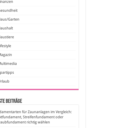
inanzen
Gesundheit
Haus/Garten
aushalt
austiere
ifestyle
Magazin
ultimedia
partipps
Urlaub
te Beiträge
amentarten für Zaunanlagen im Vergleich:
ktfundament, Streifenfundament oder
raubfundament richtig wählen