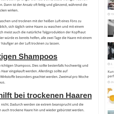
. Dann ist der Ansatz oft fettig und glänzend, während die
cken wirken.
19
waschen und trocknen mit der heißen Luft eines Föns zu
blich, sich täglich seine Haare zu waschen und mit einem
ch meist auch die natürliche Talgproduktion der Kopfhaut
er würde es bereits helfen, alle zwei Tage die Haare mit einem
ufiger an der Luft trocknen zu lassen.
htigen Shampoos
2.
 richtigen Shampoos. Dies sollte bestenfalls hochwertig und
es Haar eingekauft werden. Allerdings sollte auf
Kunt
perf
 Wirkstoffe besonders geachtet werden. Zweimal pro Woche
aus.
26
ilft bei trockenen Haaren
 nicht. Dadurch werden sie extrem beansprucht und die
en auch trockene Haare hin und wieder gebürstet werden.