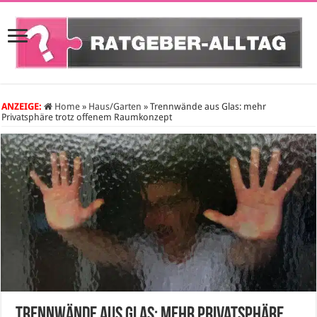
ANZEIGE:
Home
»
Haus/Garten
»
Trennwände aus Glas: mehr
Privatsphäre trotz offenem Raumkonzept
Trennwände aus Glas: mehr Privatsphäre