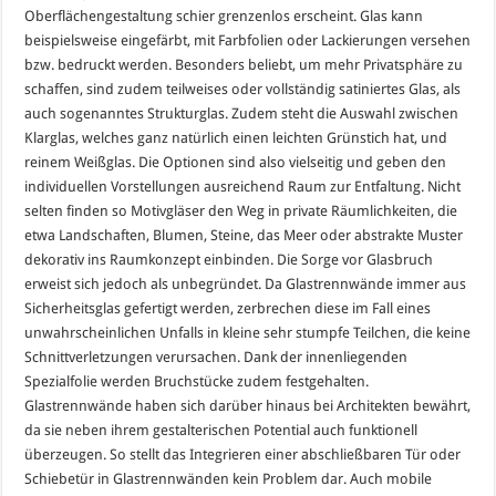
Oberflächengestaltung schier grenzenlos erscheint. Glas kann
beispielsweise eingefärbt, mit Farbfolien oder Lackierungen versehen
bzw. bedruckt werden. Besonders beliebt, um mehr Privatsphäre zu
schaffen, sind zudem teilweises oder vollständig satiniertes Glas, als
auch sogenanntes Strukturglas. Zudem steht die Auswahl zwischen
Klarglas, welches ganz natürlich einen leichten Grünstich hat, und
reinem Weißglas. Die Optionen sind also vielseitig und geben den
individuellen Vorstellungen ausreichend Raum zur Entfaltung. Nicht
selten finden so Motivgläser den Weg in private Räumlichkeiten, die
etwa Landschaften, Blumen, Steine, das Meer oder abstrakte Muster
dekorativ ins Raumkonzept einbinden. Die Sorge vor Glasbruch
erweist sich jedoch als unbegründet. Da Glastrennwände immer aus
Sicherheitsglas gefertigt werden, zerbrechen diese im Fall eines
unwahrscheinlichen Unfalls in kleine sehr stumpfe Teilchen, die keine
Schnittverletzungen verursachen. Dank der innenliegenden
Spezialfolie werden Bruchstücke zudem festgehalten.
Glastrennwände haben sich darüber hinaus bei Architekten bewährt,
da sie neben ihrem gestalterischen Potential auch funktionell
überzeugen. So stellt das Integrieren einer abschließbaren Tür oder
Schiebetür in Glastrennwänden kein Problem dar. Auch mobile