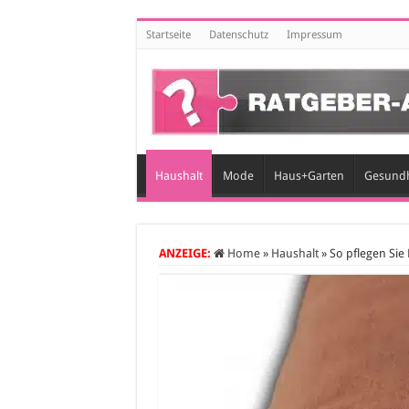
Startseite
Datenschutz
Impressum
Haushalt
Mode
Haus+Garten
Gesundh
ANZEIGE:
Home
»
Haushalt
»
So pflegen Sie