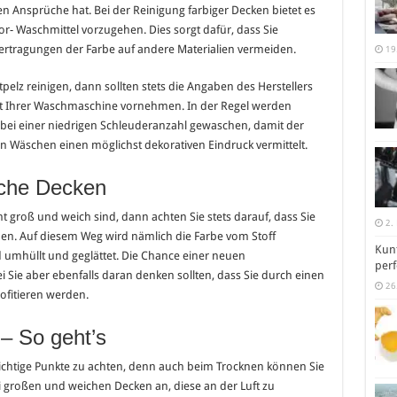
en Ansprüche hat. Bei der Reinigung farbiger Decken bietet es
- Waschmittel vorzugehen. Dies sorgt dafür, dass Sie
ertragungen der Farbe auf andere Materialien vermeiden.
19
elz reinigen, dann sollten stets die Angaben des Herstellers
it Ihrer Waschmaschine vornehmen. In der Regel werden
 bei einer niedrigen Schleuderanzahl gewaschen, damit der
n Wäschen einen möglichst dekorativen Eindruck vermittelt.
iche Decken
t groß und weich sind, dann achten Sie stets darauf, dass Sie
2.
n. Auf diesem Weg wird nämlich die Farbe vom Stoff
Kunt
umhüllt und geglättet. Die Chance einer neuen
perf
Sie aber ebenfalls daran denken sollten, dass Sie durch einen
26
ofitieren werden.
 – So geht’s
wichtige Punkte zu achten, denn auch beim Trocknen können Sie
i großen und weichen Decken an, diese an der Luft zu