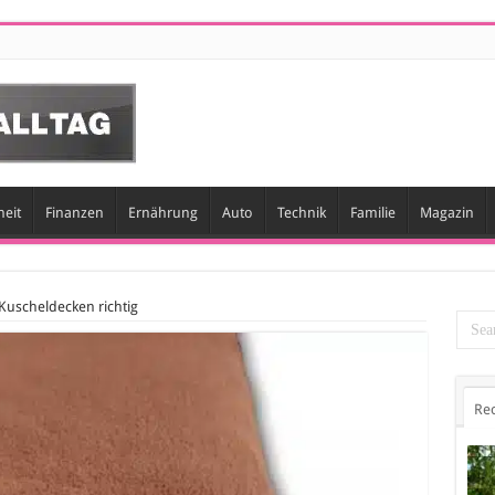
eit
Finanzen
Ernährung
Auto
Technik
Familie
Magazin
 Kuscheldecken richtig
Re