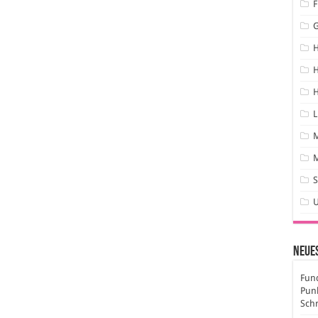
F
H
H
L
M
S
Neues
Fund
Pun
Sch