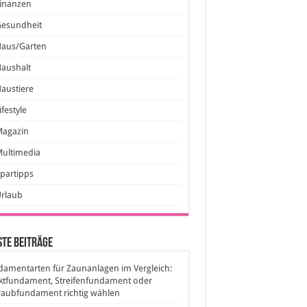
inanzen
Gesundheit
Haus/Garten
aushalt
austiere
ifestyle
Magazin
ultimedia
partipps
Urlaub
te Beiträge
amentarten für Zaunanlagen im Vergleich:
ktfundament, Streifenfundament oder
raubfundament richtig wählen