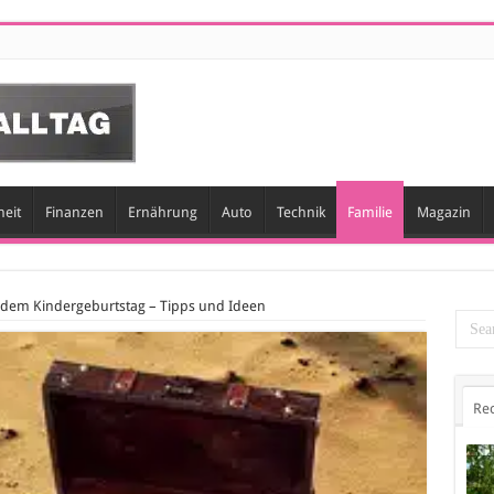
eit
Finanzen
Ernährung
Auto
Technik
Familie
Magazin
 dem Kindergeburtstag – Tipps und Ideen
Re