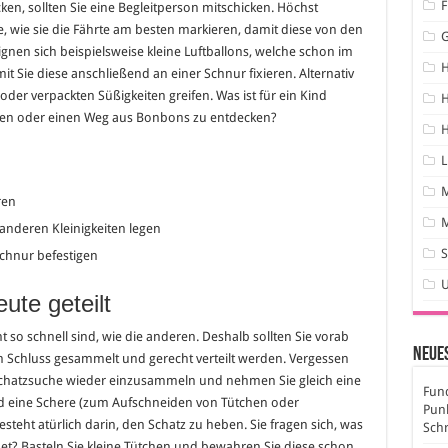
F
en, sollten Sie eine Begleitperson mitschicken. Höchst
ge, wie sie die Fährte am besten markieren, damit diese von den
gnen sich beispielsweise kleine Luftballons, welche schon im
 Sie diese anschließend an einer Schnur fixieren. Alternativ
oder verpackten Süßigkeiten greifen. Was ist für ein Kind
H
gen oder einen Weg aus Bonbons zu entdecken?
H
L
ren
M
anderen Kleinigkeiten legen
S
 Schnur befestigen
ute geteilt
so schnell sind, wie die anderen. Deshalb sollten Sie vorab
Neues
am Schluss gesammelt und gerecht verteilt werden. Vergessen
r Schatzsuche wieder einzusammeln und nehmen Sie gleich eine
Fund
d eine Schere (zum Aufschneiden von Tütchen oder
Pun
steht atürlich darin, den Schatz zu heben. Sie fragen sich, was
Sch
ignet? Basteln Sie kleine Tütchen und bewahren Sie diese schon