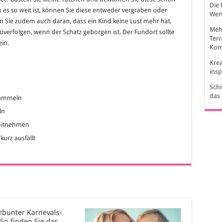
Die 
nn es so weit ist, können Sie diese entweder vergraben oder
Wert
n Sie zudem auch daran, dass ein Kind keine Lust mehr hat,
Mehr
verfolgen, wenn der Schatz geborgen ist. Der Fundort sollte
Ter
ein.
Kom
Krea
ins
Schr
das
 sammeln
ln
 mitnehmen
urz ausfällt
rbunter Karnevals-
So finden Sie das