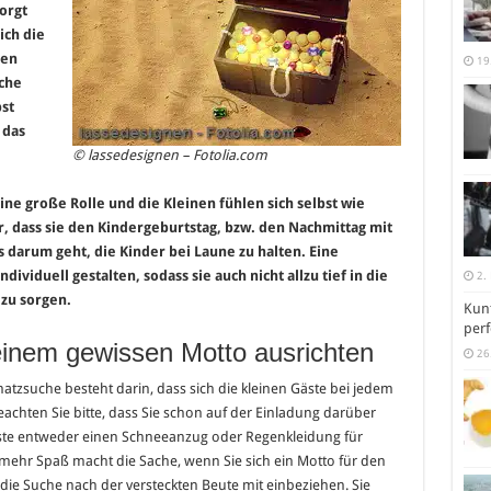
orgt
ich die
den
19
uche
st
 das
© lassedesignen – Fotolia.com
e große Rolle und die Kleinen fühlen sich selbst wie
r, dass sie den Kindergeburtstag, bzw. den Nachmittag mit
 darum geht, die Kinder bei Laune zu halten. Eine
ividuell gestalten, sodass sie auch nicht allzu tief in die
2.
zu sorgen.
Kunt
perf
inem gewissen Motto ausrichten
26
hatzsuche besteht darin, dass sich die kleinen Gäste bei jedem
achten Sie bitte, dass Sie schon auf der Einladung darüber
äste entweder einen Schneeanzug oder Regenkleidung für
mehr Spaß macht die Sache, wenn Sie sich ein Motto für den
ie Suche nach der versteckten Beute mit einbeziehen. Sie