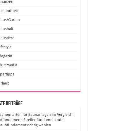
inanzen
Gesundheit
Haus/Garten
aushalt
austiere
ifestyle
Magazin
ultimedia
partipps
Urlaub
te Beiträge
amentarten für Zaunanlagen im Vergleich:
ktfundament, Streifenfundament oder
raubfundament richtig wählen