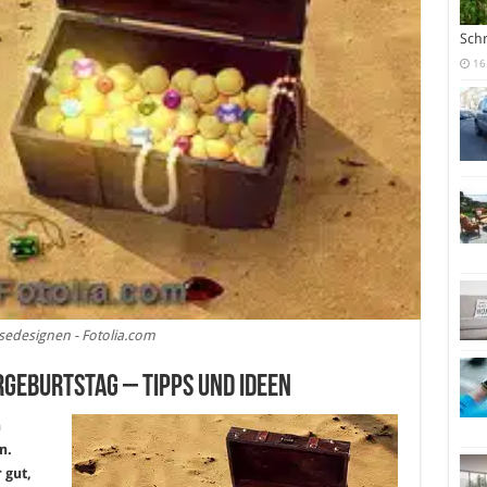
Sch
16
sedesignen - Fotolia.com
geburtstag – Tipps und Ideen
n
n.
 gut,