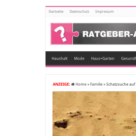
Startseite
Datenschutz
Impressum
Haushalt
Mode
Haus+Garten
Gesundh
ANZEIGE:
Home
»
Familie
»
Schatzsuche auf