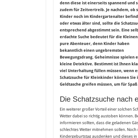
denn diese ist einerseits spannend und s
zudem für Zeitvertreib. Je nachdem, ob s
Kinder noch im Kindergartenalter befin
oder etwas älter sind, sollte die Schatzs
entsprechend abgestimmt sein. Eine selb
erdachte Suche bedeutet für die Kleinen
pure Abenteuer, denn Kinder haben
bekanntlich einen ungebremsten
Bewegungsdrang. Geheimnisse spielen ein
kleine Detektive. Bestimmt ist Ihnen kla
viel Unterhaltung füllen müssen, wenn es
Schatzsuche für Kleinkinder können Sie ind
Geldtasche greifen müssen, um für Spaß 
Die Schatzsuche nach e
Ein weiterer großer Vorteil einer solchen Sc
Wetter dabei so richtig austoben können. Be
informieren sollten, dass die geladenen G
schlechtes Wetter mitnehmen sollen. Noch 
Kindergeburtstag ausdenken und dieses in d