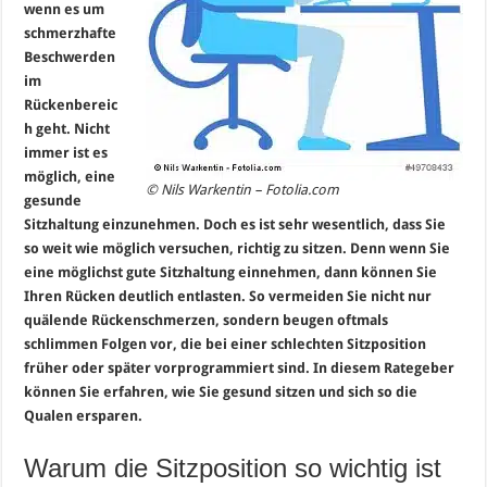
wenn es um
schmerzhafte
Beschwerden
im
Rückenbereic
h geht. Nicht
immer ist es
möglich, eine
© Nils Warkentin – Fotolia.com
gesunde
Sitzhaltung einzunehmen. Doch es ist sehr wesentlich, dass Sie
so weit wie möglich versuchen, richtig zu sitzen. Denn wenn Sie
eine möglichst gute Sitzhaltung einnehmen, dann können Sie
Ihren Rücken deutlich entlasten. So vermeiden Sie nicht nur
quälende Rückenschmerzen, sondern beugen oftmals
schlimmen Folgen vor, die bei einer schlechten Sitzposition
früher oder später vorprogrammiert sind. In diesem Rategeber
können Sie erfahren, wie Sie gesund sitzen und sich so die
Qualen ersparen.
Warum die Sitzposition so wichtig ist