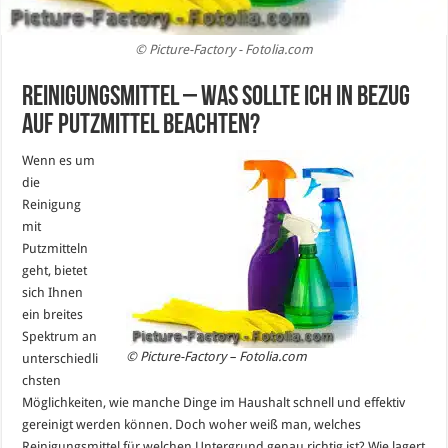
© Picture-Factory - Fotolia.com
Reinigungsmittel – was sollte ich in Bezug
auf Putzmittel beachten?
Wenn es um
die
Reinigung
mit
Putzmitteln
geht, bietet
sich Ihnen
ein breites
Spektrum an
© Picture-Factory – Fotolia.com
unterschiedli
chsten
Möglichkeiten, wie manche Dinge im Haushalt schnell und effektiv
gereinigt werden können. Doch woher weiß man, welches
Reinigungsmittel für welchen Untergrund genau richtig ist? Wie lagert