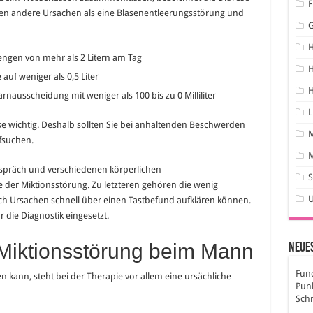
F
n andere Ursachen als eine Blasenentleerungsstörung und
ngen von mehr als 2 Litern am Tag
H
uf weniger als 0,5 Liter
H
arnausscheidung mit weniger als 100 bis zu 0 Milliliter
L
se wichtig. Deshalb sollten Sie bei anhaltenden Beschwerden
fsuchen.
M
präch und verschiedenen körperlichen
S
er Miktionsstörung. Zu letzteren gehören die wenig
ch Ursachen schnell über einen Tastbefund aufklären können.
die Diagnostik eingesetzt.
Miktionsstörung beim Mann
Neues
Fund
 kann, steht bei der Therapie vor allem eine ursächliche
Pun
Sch