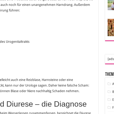
rgt auch noch für einen unangenehmen Harndrang. Außerdem
örung führen:
es Urogenitaltrakts
[ads
Them
vielleicht auch eine Reizblase, Harnsteine oder eine
A
t, kann nur der Urologe sagen. Daher keine falsche Scham:
s können Blase oder Niere nachhaltig Schaden nehmen.
B
nd Diurese – die Diagnose
F
 beim Wasserlassen zusammenfassen, bezeichnet die Diurese