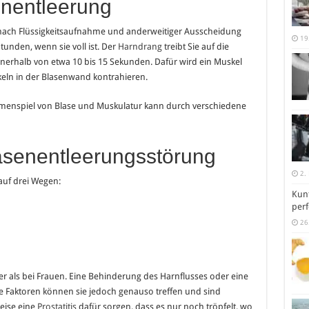
nentleerung
. Je nach Flüssigkeitsaufnahme und anderweitiger Ausscheidung
19
Stunden, wenn sie voll ist. Der
Harndrang
treibt Sie auf die
 innerhalb von etwa 10 bis 15 Sekunden. Dafür wird ein Muskel
ln in der Blasenwand kontrahieren.
menspiel von Blase und Muskulatur kann durch verschiedene
asenentleerungsstörung
2.
auf drei Wegen:
Kunt
perf
26
er als bei Frauen. Eine Behinderung des Harnflusses oder eine
 Faktoren können sie jedoch genauso treffen und sind
weise eine
Prostatitis
dafür sorgen, dass es nur noch tröpfelt, wo