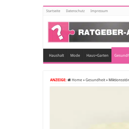
Startseite
Datenschutz
Impressum
Haushalt
Mode
Haus+Garten
Gesundh
ANZEIGE:
Home
»
Gesundheit
»
Miktionsstö