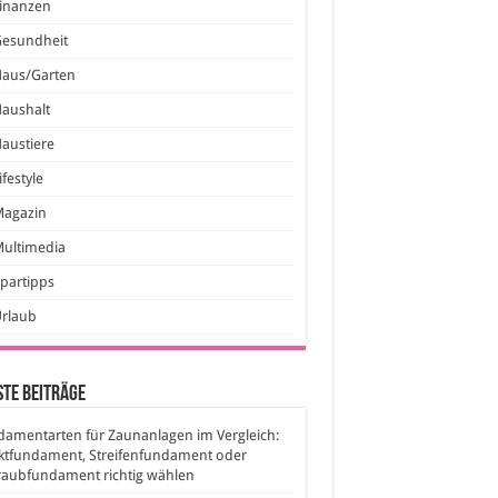
inanzen
Gesundheit
Haus/Garten
aushalt
austiere
ifestyle
Magazin
ultimedia
partipps
Urlaub
te Beiträge
amentarten für Zaunanlagen im Vergleich:
ktfundament, Streifenfundament oder
raubfundament richtig wählen