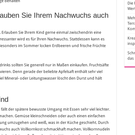
ge behalten
Die 
Wert
Erlauben Sie Ihrem Nachwuchs auch
Mehr
Ter
Kom
ch. Erlauben Sie Ihrem Kind gerne einmal zwischendrin eine
Krea
teressanter wird es für Ihren Nachwuchs. Stattdessen kann es
ins
en. Besonders im Sommer locken Erdbeeren und frische Früchte
Schr
das
drinks sollten Sie generell nur in Maßen einkaufen. Fruchtsäfte
vieren. Denn gerade der beliebte Apfelsaft enthält sehr viel
iel Mineral- oder Leitungswasser löscht den Durst und hält
ind
ällt der spätere bewusste Umgang mit Essen sehr viel leichter.
ß machen. Gemüse kleinschneiden oder auch einen einfachen
ahrung umzugehen und weiß, was in der Küche geschieht. Durch
wuchs auch Vollkornkost schmackhaft machen. Vollkornnudeln