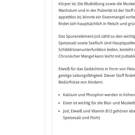
Körper ist. Die Blutbildung sowie die Mus
Wachstum und in der Pubertät ist der Stof
appetitlos ist, könnte ein Eisenmangel vorli
findet sich hauptsächlich in Fleisch und g
Das Spurenelement Jod zählt zu den wichtig
Speisesalz sowie Seefisch sind Hauptquelle
Schilddrüsenunterfunktion leiden, besteht 
Chronischer Mangel kann leicht mit Jodtab
Eiweiß für das Gedächtnis in Form von Flei
geistige Leitungsfähigkeit. Dieser Stoff find
Bedürfnisse von Kindern:
Kalzium und Phosphor werden in höheren 
Eisen ist wichtig für die Blut- und Muske
Jod, Eiweiß und Vitamin B12 gehören eben
Speisesalz und Fisch)