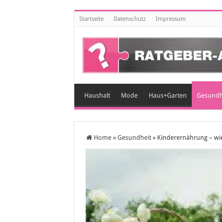
Startseite
Datenschutz
Impressum
Haushalt
Mode
Haus+Garten
Gesundh
Home
»
Gesundheit
»
Kinderernährung – wie