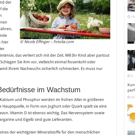
und der
f die
n
19
rnen
nähren,
sunde
© Nicole Effinger – Fotolia.com
 hier
ter
siv, das verliert sich mit der Zeit. Will Ihr Kind aber partout
 Schlagen Sie ihm vor, vielleicht einmal Rosenkohl oder
 wird Ihrem Nachwuchs sicherlich schmecken. Es muss nur
2.
Kunt
 Bedürfnisse im Wachstum
perf
26
 Kalzium und Phosphor werden im frühen Alter in größeren
ie Hauptquelle, in Form von Joghurt oder Quark spielt sie eine
davon. Vitamin D ist ebenso wichtig. Das Nervensystem sowie
rgarine und Eigelb sind gute Lieferanten.
 eines der wichtigsten Mineralstoffe für den menschlichen