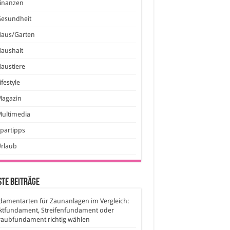
inanzen
Gesundheit
Haus/Garten
aushalt
austiere
ifestyle
Magazin
ultimedia
partipps
Urlaub
te Beiträge
amentarten für Zaunanlagen im Vergleich:
ktfundament, Streifenfundament oder
raubfundament richtig wählen