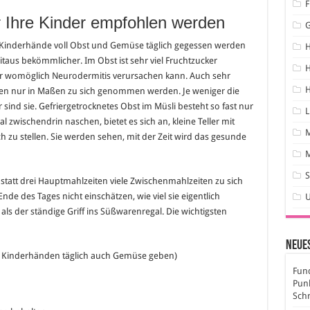
F
r Ihre Kinder empfohlen werden
nf Kinderhände voll Obst und Gemüse täglich gegessen werden
itaus bekömmlicher. Im Obst ist sehr viel Fruchtzucker
H
er womöglich Neurodermitis verursachen kann. Auch sehr
H
ten nur in Maßen zu sich genommen werden. Je weniger die
sind sie. Gefriergetrocknetes Obst im Müsli besteht so fast nur
L
l zwischendrin naschen, bietet es sich an, kleine Teller mit
h zu stellen. Sie werden sehen, mit der Zeit wird das gesunde
M
S
nstatt drei Hauptmahlzeiten viele Zwischenmahlzeiten zu sich
 des Tages nicht einschätzen, wie viel sie eigentlich
ls der ständige Griff ins Süßwarenregal. Die wichtigsten
Neues
5 Kinderhänden täglich auch Gemüse geben)
Fund
Pun
Sch