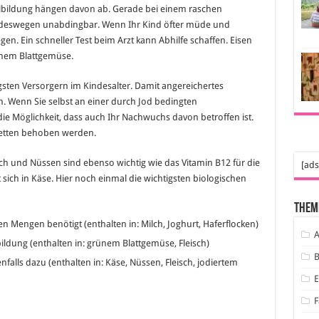
kelbildung hängen davon ab. Gerade bei einem raschen
f deswegen unabdingbar. Wenn Ihr Kind öfter müde und
egen. Ein schneller Test beim Arzt kann Abhilfe schaffen. Eisen
rünem Blattgemüse.
sten Versorgern im Kindesalter. Damit angereichertes
n. Wenn Sie selbst an einer durch Jod bedingten
die Möglichkeit, dass auch Ihr Nachwuchs davon betroffen ist.
letten behoben werden.
sch und Nüssen sind ebenso wichtig wie das Vitamin B12 für die
[ads
et sich in Käse. Hier noch einmal die wichtigsten biologischen
Them
Mengen benötigt (enthalten in: Milch, Joghurt, Haferflocken)
A
lbildung (enthalten in: grünem Blattgemüse, Fleisch)
B
falls dazu (enthalten in: Käse, Nüssen, Fleisch, jodiertem
F