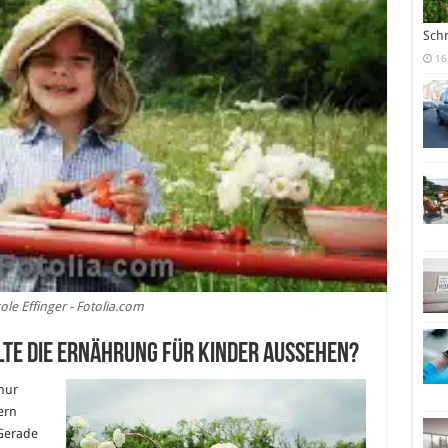
Sch
16
ole Effinger - Fotolia.com
te die Ernährung für Kinder aussehen?
nur
ern
Gerade