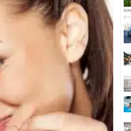
Sch
16