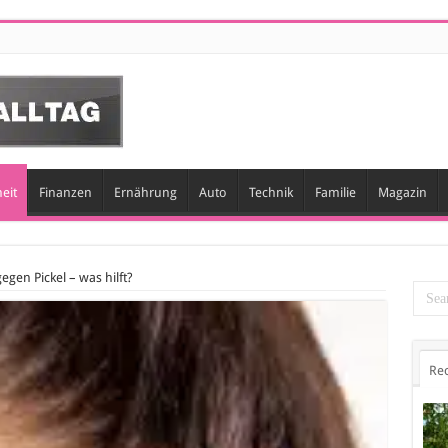
eit
Finanzen
Ernährung
Auto
Technik
Familie
Magazin
egen Pickel – was hilft?
Re