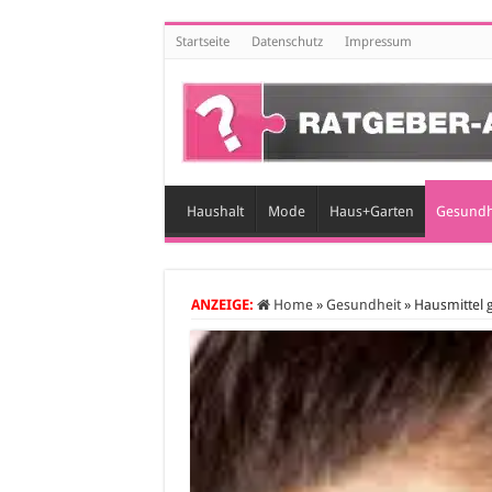
Startseite
Datenschutz
Impressum
Haushalt
Mode
Haus+Garten
Gesundh
ANZEIGE:
Home
»
Gesundheit
»
Hausmittel g