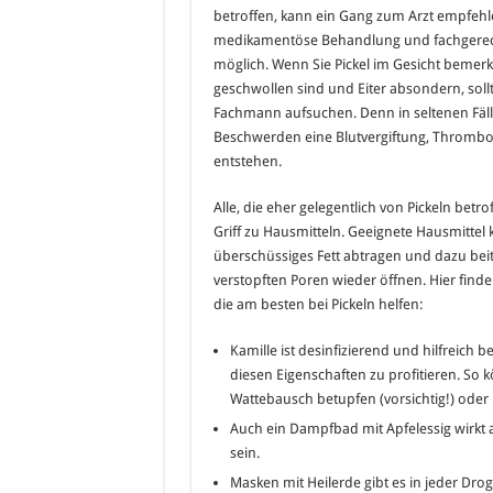
betroffen, kann ein Gang zum Arzt empfehle
medikamentöse Behandlung und fachgerecht
möglich. Wenn Sie Pickel im Gesicht bemer
geschwollen sind und Eiter absondern, sollt
Fachmann aufsuchen. Denn in seltenen Fäl
Beschwerden eine Blutvergiftung, Thromb
entstehen.
Alle, die eher gelegentlich von Pickeln betro
Griff zu Hausmitteln. Geeignete Hausmittel 
überschüssiges Fett abtragen und dazu beit
verstopften Poren wieder öffnen. Hier finden
die am besten bei Pickeln helfen:
Kamille ist desinfizierend und hilfreich
diesen Eigenschaften zu profitieren. So k
Wattebausch betupfen (vorsichtig!) ode
Auch ein Dampfbad mit Apfelessig wirkt 
sein.
Masken mit Heilerde gibt es in jeder Dr