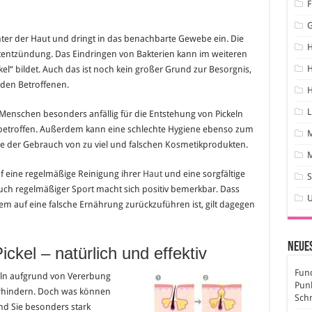
F
 unter der Haut und dringt in das benachbarte Gewebe ein. Die
utentzündung. Das Eindringen von Bakterien kann im weiteren
H
ckel“ bildet. Auch das ist noch kein großer Grund zur Besorgnis,
den Betroffenen.
H
L
der Menschen besonders anfällig für die Entstehung von Pickeln
 betroffen. Außerdem kann eine schlechte Hygiene ebenso zum
ie der Gebrauch von zu viel und falschen Kosmetikprodukten.
M
uf eine regelmäßige Reinigung ihrer
Haut
und eine sorgfältige
S
ch regelmäßiger Sport macht sich positiv bemerkbar. Dass
em auf eine falsche Ernährung zurückzuführen ist, gilt dagegen
Neues
ckel – natürlich und effektiv
Fund
eln aufgrund von Vererbung
Pun
verhindern. Doch was können
Sch
nd Sie besonders stark