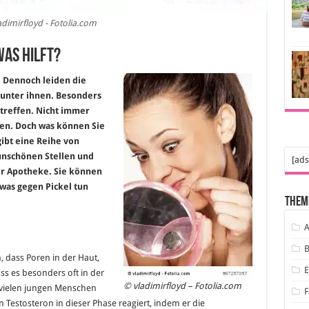
adimirfloyd - Fotolia.com
was hilft?
. Dennoch leiden die
unter ihnen. Besonders
 treffen. Nicht immer
gen. Doch was können Sie
gibt eine Reihe von
unschönen Stellen und
[ads
er Apotheke. Sie können
twas gegen Pickel tun
Them
A
B
, dass Poren in der Haut,
ass es besonders oft in der
© vladimirfloyd – Fotolia.com
i vielen jungen Menschen
F
n Testosteron in dieser Phase reagiert, indem er die