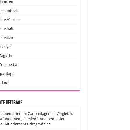
inanzen
Gesundheit
Haus/Garten
aushalt
austiere
ifestyle
Magazin
ultimedia
partipps
Urlaub
te Beiträge
amentarten für Zaunanlagen im Vergleich:
ktfundament, Streifenfundament oder
raubfundament richtig wählen