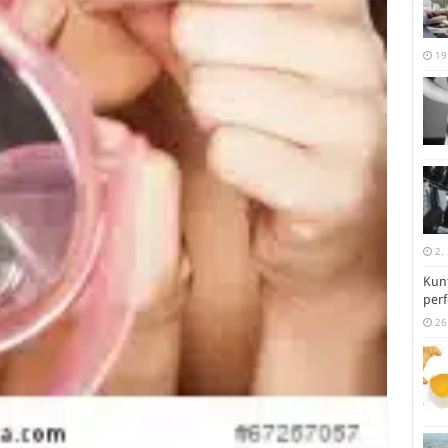
19
2.
Kunt
perf
26