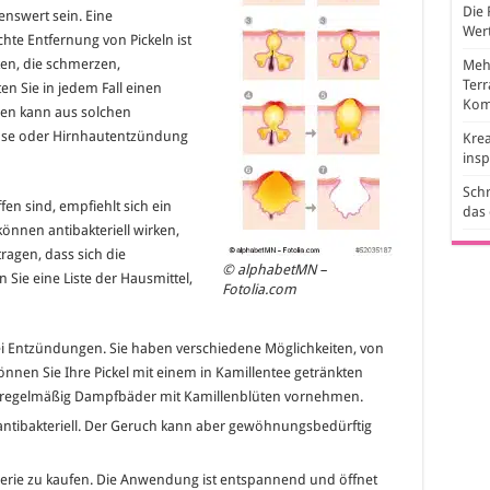
Die 
nswert sein. Eine
Wert
e Entfernung von Pickeln ist
ken, die schmerzen,
Mehr
Ter
en Sie in jedem Fall einen
Kom
len kann aus solchen
ose oder Hirnhautentzündung
Krea
ins
Schr
ffen sind, empfiehlt sich ein
das
können antibakteriell wirken,
ragen, dass sich die
© alphabetMN –
 Sie eine Liste der Hausmittel,
Fotolia.com
 bei Entzündungen. Sie haben verschiedene Möglichkeiten, von
önnen Sie Ihre Pickel mit einem in Kamillentee getränkten
r regelmäßig Dampfbäder mit Kamillenblüten vornehmen.
antibakteriell. Der Geruch kann aber gewöhnungsbedürftig
ogerie zu kaufen. Die Anwendung ist entspannend und öffnet