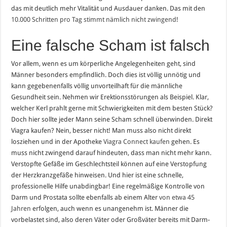
das mit deutlich mehr Vitalität und Ausdauer danken. Das mit den
10.000 Schritten pro Tag stimmt nämlich nicht zwingend
!
Eine falsche Scham ist falsch
Vor allem, wenn es um körperliche Angelegenheiten geht, sind
Männer besonders empfindlich. Doch dies ist völlig unnötig und
kann gegebenenfalls völlig unvorteilhaft für die männliche
Gesundheit sein. Nehmen wir Erektionsstörungen als Beispiel. Klar,
welcher Kerl prahlt gerne mit Schwierigkeiten mit dem besten Stück?
Doch hier sollte jeder Mann seine Scham schnell überwinden. Direkt
Viagra kaufen? Nein, besser nicht! Man muss also nicht direkt
losziehen und in der Apotheke
Viagra Connect kaufen
gehen. Es
muss nicht zwingend darauf hindeuten, dass man nicht mehr kann.
Verstopfte Gefäße im Geschlechtsteil können auf eine Verstopfung
der Herzkranzgefäße hinweisen. Und hier ist eine schnelle,
professionelle Hilfe unabdingbar! Eine regelmäßige Kontrolle von
Darm und Prostata sollte ebenfalls ab einem Alter
von etwa 45
Jahren
erfolgen, auch wenn es unangenehm ist. Männer die
vorbelastet sind, also deren Väter oder Großväter bereits mit Darm-