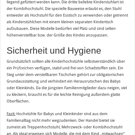
liegend gefüttert werden kann. Die dritte beliebte Kinderstuhlart ist
der Kombihochstuhl. Die spezielle Bauweise erlaubt es, den Stuhl
entweder als Hochstuhl für den Esstisch zu verwenden oder getrennt
als Kinderstühlchen mit einem kleinen separaten Kindertisch
aufzubauen. Diese Modelle bedürfen viel Platz und sind selten
höhenverstellbar bzw. der Größe des Kindes anzupassen.
Sicherheit und Hygiene
Grundsätzlich sollten alle Kinderhochstühle selbstverständlich über
ein
Prüfzeichen
verfügen, stabil und frei von Schadstoffen sein. Ein
Steg unter dem verstellbaren Tischchen gehört zur obligatorischen
Grundausstattung und verhindert ein Herausrutschen des Babys
oder Kleinkinds. Da die jüngsten Familienmitglieder dazu neigen, viel
zu kleckern, braucht es für die leichte Reinigung außerdem glatte
Oberflächen.
Fazit:
Hochstühle für Babys und Kleinkinder sind aus dem
Familienalltag nicht mehr wegzudenken. Der Handel bietet sie
zumeist als Treppenhochstuhl, Mehrzweck- oder Kombihochstuhl
an. Als ideal erweisen sich Modelle, die mit dem Kind „mitwachsen“