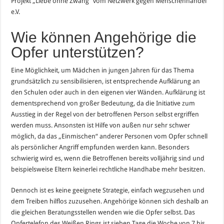
Projekt „Liebe ohne Zwang“ vom Netzwerk gegen Menschenhandel
e.V.
Wie können Angehörige die
Opfer unterstützen?
Eine Möglichkeit, um Mädchen in jungen Jahren für das Thema
grundsätzlich zu sensibilisieren, ist entsprechende Aufklärung an
den Schulen oder auch in den eigenen vier Wänden. Aufklärung ist
dementsprechend von großer Bedeutung, da die Initiative zum
Ausstieg in der Regel von der betroffenen Person selbst ergriffen
werden muss. Ansonsten ist Hilfe von außen nur sehr schwer
möglich, da das „Einmischen“ anderer Personen vom Opfer schnell
als persönlicher Angriff empfunden werden kann. Besonders
schwierig wird es, wenn die Betroffenen bereits volljährig sind und
beispielsweise Eltern keinerlei rechtliche Handhabe mehr besitzen.
Dennoch ist es keine geeignete Strategie, einfach wegzusehen und
dem Treiben hilflos zuzusehen. Angehörige können sich deshalb an
die gleichen Beratungsstellen wenden wie die Opfer selbst. Das
Opfertelefon des Weißen Rings ist sieben Tage die Woche von 7 bis