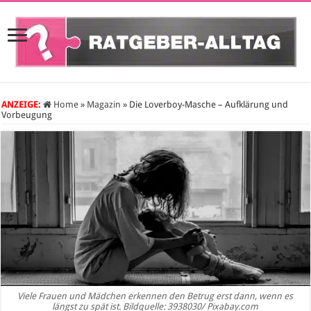
ANZEIGE:
Home
»
Magazin
»
Die Loverboy-Masche – Aufklärung und
Vorbeugung
Viele Frauen und Mädchen erkennen den Betrug erst dann, wenn es
längst zu spät ist. Bildquelle: 3938030/ Pixabay.com